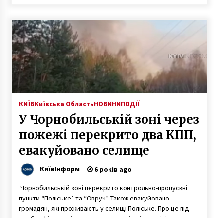
КИЇВ
Київська Область
НОВИНИ
ПОДІЇ
У Чорнобильській зоні через
пожежі перекрито два КПП,
евакуйовано селище
КиївІнформ
6 років ago
Чорнобильській зоні перекрито контрольно-пропускні
пункти “Поліське” та “Овруч”. Також евакуйовано
громадян, які проживають у селищі Поліське. Про це під