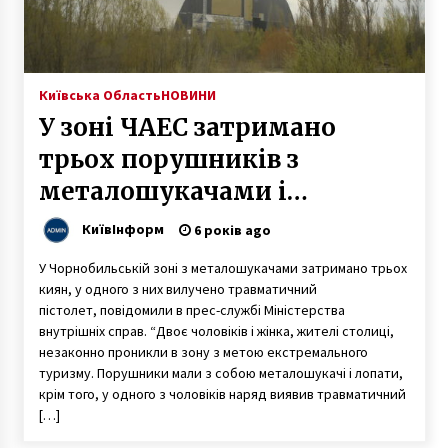
Київська Область
НОВИНИ
У зоні ЧАЕС затримано
трьох порушників з
металошукачами і
пістолетом – МВС
КиївІнформ
6 років ago
У Чорнобильській зоні з металошукачами затримано трьох
киян, у одного з них вилучено травматичний
пістолет, повідомили в прес-службі Міністерства
внутрішніх справ. “Двоє чоловіків і жінка, жителі столиці,
незаконно проникли в зону з метою екстремального
туризму. Порушники мали з собою металошукачі і лопати,
крім того, у одного з чоловіків наряд виявив травматичний
[…]