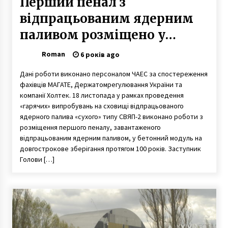
Перший пенал з
відпрацьованим ядерним
паливом розміщено у
сухому сховищі
Roman
6 років ago
відпрацьованого ядерного
Дані роботи виконано персоналом ЧАЕС за спостереження
палива
фахівців МАГАТЕ, Держатомрегулювання України та
компанії Холтек. 18 листопада у рамках проведення
«гарячих» випробувань на сховищі відпрацьованого
ядерного палива «сухого» типу СВЯП-2 виконано роботи з
розміщення першого пеналу, завантаженого
відпрацьованим ядерним паливом, у бетонний модуль на
довгострокове зберігання протягом 100 років. Заступник
Голови […]