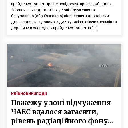
пройдених вогнем. Про це повідомляє пресслужба ДСНС.
“Станом на 7 год. 16 квітня у Зоні відчуження та
безумовного (обов’язкового) відселення підрозділами
ДСНС надається допомога ДАЗВ у гасінні тліючих пеньків та
деревини в осередках пройдених вогнем на […]
КИЇВ
НОВИНИ
ПОДІЇ
Пожежу у зоні відчуження
ЧАЕС вдалося загасити,
рівень радіаційного фону