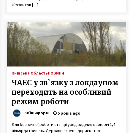
звільнено, – Кличко
«Розвиток […]
6 років ago
Київська Область
НОВИНИ
ЧАЕС у зв`язку з локдауном
переходить на особливий
режим роботи
КиївІнформ
5 років ago
Для безпечної роботи станції уряд виділив цьогоріч 1,4
мільярда гривень. Державне спецпідприємство