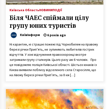
Київська Область
НОВИНИ
ПОДІЇ
Біля ЧАЕС спіймали цілу
групу юних туристів
КиївІнформ
6 років ago
Ні карантин, ні страшні пожежі під Чорнобилем на правому
березі річки Прип’ять, не зупиняють любителів гострих
відчуттів. У зоні відчуження правоохоронці вкотре
затримали групу сталкерів. Цього разу аж 6 чоловік. Про
це повідомляє поліція Київської області. Шістьох юнаків із
Києва виявили поблизу відселеного села Старосілля, що
на лівому березі річки Прип’ять, за 8 км […]