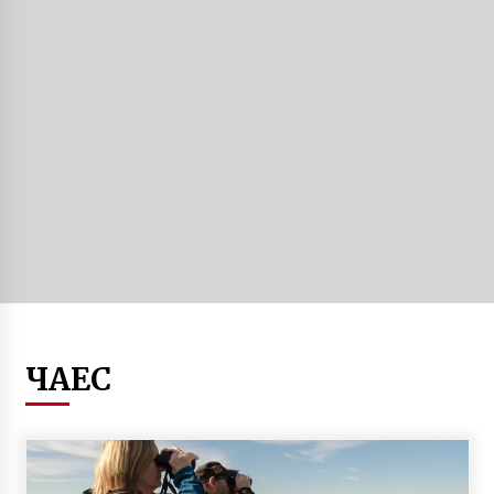
Під Києвом вибухнув припаркований
автомобіль
6 років ago
Сьогодні в Україні вшановують пам’ять
жертв Бабиного Яру
6 років ago
У Києві відкрили благодійну виставку на
підтримку полонених моряків
7 років ago
Нові тарифи на громадський транспорт у
ЧАЕС
Києві. Скільки коштуватиме проїзд
3 місяці ago
Через рейдерську схему киянин “віджав”
житловий комплекс на 55 мільйонів