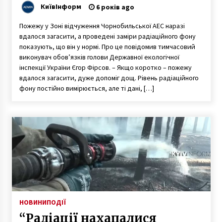
загалом у нормі
КиївІнформ
6 років ago
Пожежу у Зоні відчуження Чорнобильської АЕС наразі
вдалося загасити, а проведені заміри радіаційного фону
показують, що він у нормі. Про це повідомив тимчасовий
виконувач обов’язків голови Державної екологічної
інспекції України Єгор Фірсов. – Якщо коротко – пожежу
вдалося загасити, дуже допоміг дощ. Рівень радіаційного
фону постійно вимірюється, але ті дані, […]
НОВИНИ
ПОДІЇ
“Радіації нахапалися