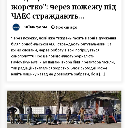
жорстко”: через пожежу під
ЧАЕС страждають
рятувальники
КиївІнформ
6 років ago
Через пожежу, який вже тиждень гасять в зоні відчуження
біля Чорнобильської АЕС, страждають рятувальники. За
їхніми словами, через роботу в зоні погіршується
самопочуття. Про це повідомляють журналісти
PavlovskyNews. «Там пацани вчора біля 7 реактора гасили,
так радіації нахапалися жорстко. Блює сьогодні. Може
навіть машину назад не дозволять забрати, бо в […]