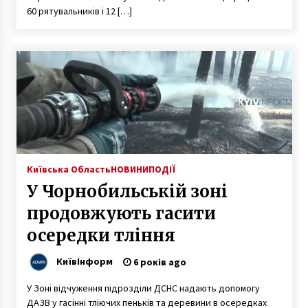
60 рятувальників і 12 […]
Київська Область
НОВИНИ
ПОДІЇ
У Чорнобильській зоні
продовжують гасити
осередки тління
КиївІнформ
6 років ago
У Зоні відчуження підрозділи ДСНС надають допомогу
ДАЗВ у гасінні тліючих пеньків та деревини в осередках