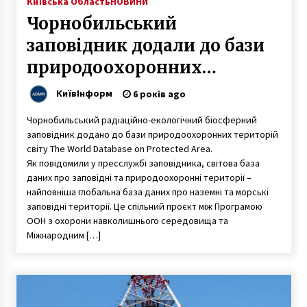
Київська Область
НОВИНИ
Чорнобильський
заповідник додали до бази
природоохоронних
територій світу
КиївІнформ
6 років ago
Чорнобильський радіаційно-екологічний біосферний
заповідник додано до бази природоохоронних територій
світу The World Database on Protected Area.
Як повідомили у пресслужбі заповідника, світова база
даних про заповідні та природоохоронні території –
найповніша глобальна база даних про наземні та морські
заповідні території. Це спільний проєкт між Програмою
ООН з охорони навколишнього середовища та
Міжнародним […]