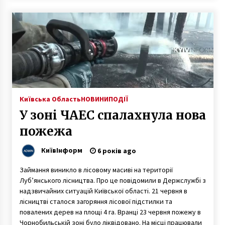
Київська Область
НОВИНИ
ПОДІЇ
У зоні ЧАЕС спалахнула нова
пожежа
КиївІнформ
6 років ago
Займання виникло в лісовому масиві на території
Луб’янського лісництва. Про це повідомили в Держслужбі з
надзвичайних ситуацій Київської області. 21 червня в
лісництві сталося загоряння лісової підстилки та
повалених дерев на площі 4 га. Вранці 23 червня пожежу в
Чорнобильській зоні було ліквідовано. На місці працювали