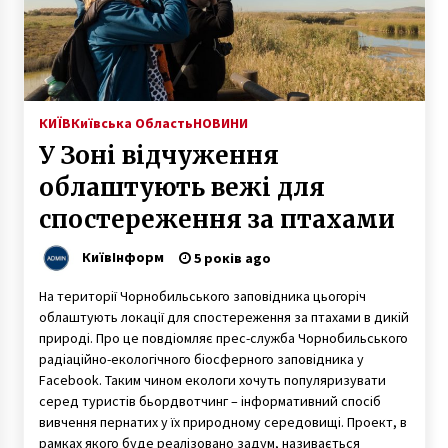
7 років ago
Коли переводять годинники в Україні і як
підготуватися: важливі поради
7 років ago
КИЇВ
Київська Область
НОВИНИ
У Зоні відчуження
У Кличка прокоментували справу Великої
кільцевої
облаштують вежі для
7 років ago
спостереження за птахами
100 років тому Шулявка, Позняки та інші села
КиївІнформ
стали Києвом. Історичні фото Києва
5 років ago
3 роки ago
На території Чорнобильського заповідника цьогоріч
облаштують локації для спостереження за птахами в дикій
Запасник музея общественного транспорта
природі. Про це повдіомляє прес-служба Чорнобильського
Киева. Бывший Автобусный парк №3
радіаційно-екологічного біосферного заповідника у
10 років ago
Facebook. Таким чином екологи хочуть популяризувати
серед туристів бьордвотчинг – інформативний спосіб
вивчення пернатих у їх природному середовищі. Проект, в
Директора комунального підприємства, яке
хотіло придбати елітний позашляховик,
рамках якого буде реалізовано задум, називається