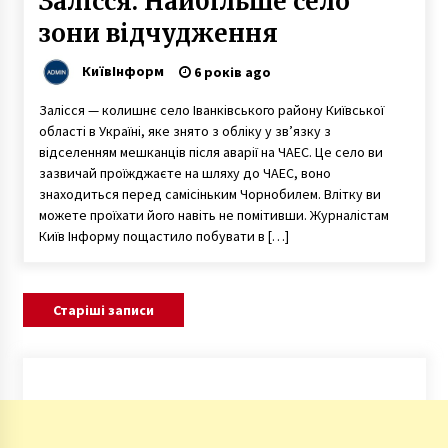
Залісся. Найбільше село
зони відчудження
КиївІнформ
6 років ago
Залісся — колишнє село Іванківського району Київської
області в Україні, яке знято з обліку у зв’язку з
відселенням мешканців після аварії на ЧАЕС. Це село ви
зазвичай проїжджаєте на шляху до ЧАЕС, воно
знаходиться перед самісіньким Чорнобилем. Влітку ви
можете проїхати його навіть не помітивши. Журналістам
Київ Інформу пощастило побувати в […]
Навігація
Старіші записи
за
записами