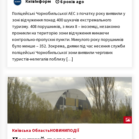
КиївІнформ
6 років ago
Поліцейські Чорнобильської АЕС з початку року виявили у
зоні відчуження понад 400 шукачів екстремального
туризму. 408 порушників, з яких 8 – іноземці, незаконно
проникли на територію зони відчуження минаючи
контрольно-пропускні пункти. Минулого року порушників
було менше – 352. Зокрема, днями під час несення служби
поліцейські Чорнобильської зони виявили чергових
туристів-нелегалів поблизу […]
Київська Область
НОВИНИ
ПОДІЇ