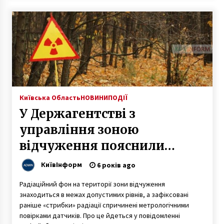
Київська Область
НОВИНИ
ПОДІЇ
У Держагентстві з
управління зоною
відчуження пояснили
«стрибки» радіації на
КиївІнформ
6 років ago
Київщині
Радіаційний фон на території зони відчуження
знаходиться в межах допустимих рівнів, а зафіксовані
раніше «стрибки» радіації спричинені метрологічними
повірками датчиків. Про це йдеться у повідомленні