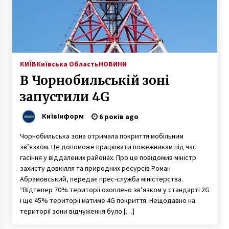
КИЇВ
Київська Область
НОВИНИ
В Чорнобильській зоні
запустили 4G
КиївІнформ
6 років ago
Чорнобильська зона отримала покриття мобільним
зв’язком. Це допоможе працювати пожежникам під час
гасіння у віддалених районах. Про це повідомив міністр
захисту довкілля та природних ресурсів Роман
Абрамовський, передає прес-служба міністерства.
“Відтепер 70% території охоплено зв’язком у стандарті 2G
і ще 45% території матиме 4G покриття. Нещодавно на
території зони відчуження було […]