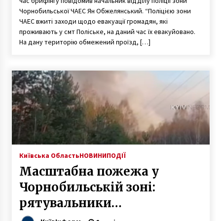
час брифінгу повідомив начальник відділу поліції зони
Чорнобильської ЧАЕС Ян Обжелянський. “Поліцією зони
ЧАЕС вжиті заходи щодо евакуації громадян, які
проживають у смт Поліське, на даний час їх евакуйовано.
На дану територію обмежений проїзд, […]
Київська Область
НОВИНИ
ПОДІЇ
Масштабна пожежа у
Чорнобильській зоні:
рятувальники
продовжують боротися з