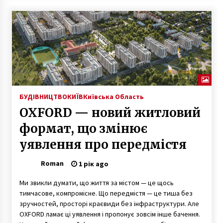
БУДІВНИЦТВО
КИЇВ
Київська Область
OXFORD — новий житловий
формат, що змінює
уявлення про передмістя
Roman
1 рік ago
Ми звикли думати, що життя за містом — це щось
тимчасове, компромісне. Що передмістя — це тиша без
зручностей, просторі краєвиди без інфраструктури. Але
OXFORD ламає ці уявлення і пропонує зовсім інше бачення.