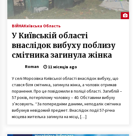
ВІЙНА
Київська Область
У Київській області
внаслідок вибуху поблизу
смітника загинула жінка
Roman
11 місяців ago
У селі Морозівка Київської області внаслідок вибуху, що
стався біля смітника, загинула жінка, а чоловік отримав
поранення. Про це повідомили в поліції області. Загиблій –
57 років, потерпілому чоловіку – 40. Обставини вибуху
з’ясовують. “За попередніми даними, неподалік смітника
вибухнув невідомий предмет. Внаслідок події 57-річна
місцева жителька загинула на місці, […]