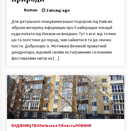
Roman
2 місяці ago
Для детального планування вашої подорожі під Київ ми
зібрали вичерпну інформацію про 5 найкращих локацій
куди поїхати під Києвом на вихідних. Тут є все: від точних
цін та логістики до порад, чим зайнятися та де смачно
поїсти. Добропарк (с. Мотижин) Великий приватний
дендропарк, відомий своїми інстаграмними сезонними
фестивалями квітів на […]
БУДІВНИЦТВО
Київська Область
НОВИНИ