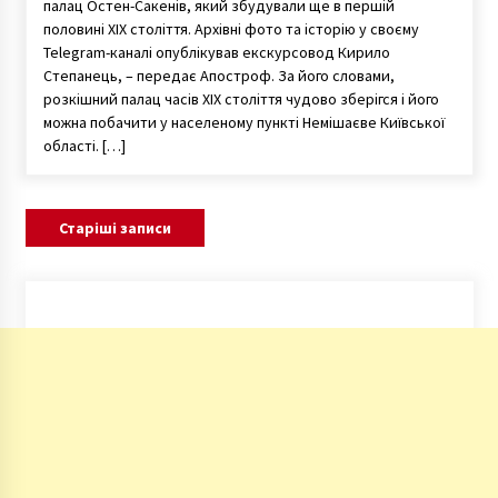
палац Остен-Сакенів, який збудували ще в першій
половині XIX століття. Архівні фото та історію у своєму
Telegram-каналі опублікував екскурсовод Кирило
Степанець, – передає Апостроф. За його словами,
розкішний палац часів ХІХ століття чудово зберігся і його
можна побачити у населеному пункті Немішаєве Київської
області. […]
Навігація
Старіші записи
за
записами