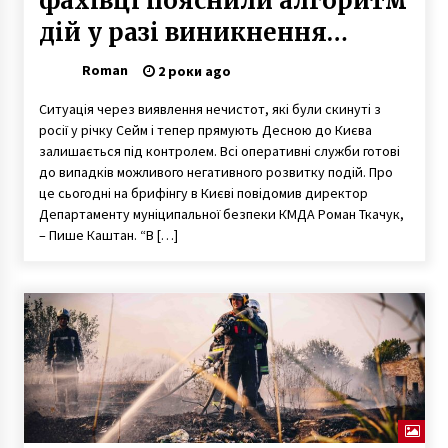
фахівці пояснили алгоритм
дій у разі виникнення
проблеми
Roman
2 роки ago
Ситуація через виявлення нечистот, які були скинуті з
росії у річку Сейм і тепер прямують Десною до Києва
залишається під контролем. Всі оперативні служби готові
до випадків можливого негативного розвитку подій. Про
це сьогодні на брифінгу в Києві повідомив директор
Департаменту муніципальної безпеки КМДА Роман Ткачук,
– Пише Каштан. “В […]