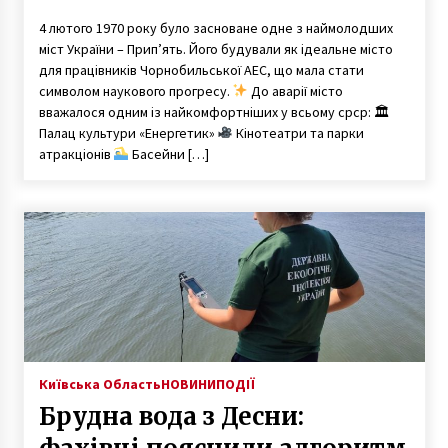
4 лютого 1970 року було засноване одне з наймолодших
міст України – Прип’ять. Його будували як ідеальне місто
для працівників Чорнобильської АЕС, що мала стати
символом наукового прогресу.
До аварії місто
вважалося одним із найкомфортніших у всьому срср: 🏛
Палац культури «Енергетик»
Кінотеатри та парки
атракціонів
Басейни […]
Київська Область
НОВИНИ
ПОДІЇ
Брудна вода з Десни: