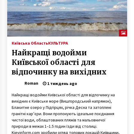
8 років ago
У Києві підліток-руфер зірвався з даху
7 років ago
Київська Область
КУЛЬТУРА
Марш ЛГБТ в Киеве будет охранять 6.5 тысяч
полицейских. Обещают действовать жестко
Найкращі водойми
10 років ago
Київської області для
відпочинку на вихідних
Петиція про повну заборону виступів
російських виконавців в Україні набрала
потрібну кількість голосів
Roman
1 тиждень ago
5 років ago
Найкращі водойми Київської області для відпочинку на
«Друга ріка» стане хедлайнером святкового
вихідних є Київське море (Вишгородський напрямок),
концерту на Софійській площі
Блакитне озеро у Підгірцях, річка Десна та затоплені
7 років ago
гранітні кар’єри. Вони пропонують ідеальне поєднання
чистої води, облаштованих пляжів та мальовничої
природи в межах 1–1.5 годин їзди від столиці.
Міська електричка змінює розклад руху
Kievinform.com зробили огляд топових локацій Київщини,
6 років ago