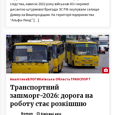
слідства, навесні 2022 року військові 83-ї окремої
десантно-штурмової бригади ЗС РФ окупували селище
Димер на Вишгородщині. На території підприємства
“Альфа-Ленд” […]
Аналітика
БЛОГИ
Київська Область
ТРАНСПОРТ
Транспортний
зашморг-2026: дорога на
роботу стає розкішшю
Roman
4 місяці ago