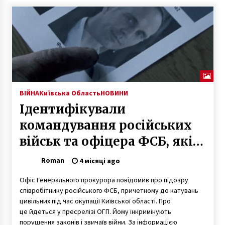
ВІЙНА
Київська Область
НОВИНИ
Ідентифікували
командування російських
військ та офіцера ФСБ, які
катували мешканців
Roman
4 місяці ago
Київщини
Офіс Генерального прокурора повідомив про підозру
співробітнику російського ФСБ, причетному до катувань
цивільних під час окупації Київської області. Про
це йдеться у пресрелізі ОГП. Йому інкримінують
порушення законів і звичаїв війни. За інформацією