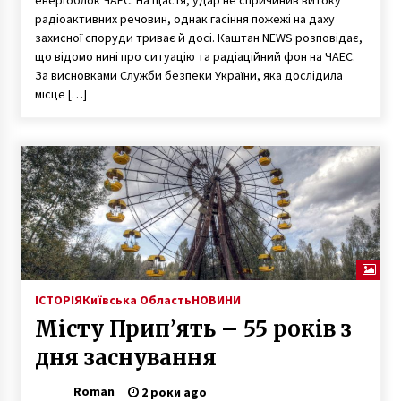
радіоактивних речовин, однак гасіння пожежі на даху
захисної споруди триває й досі. Каштан NEWS розповідає,
що відомо нині про ситуацію та радіаційний фон на ЧАЕС.
За висновками Служби безпеки України, яка дослідила
місце […]
ІСТОРІЯ
Київська Область
НОВИНИ
Місту Прип’ять – 55 років з
дня заснування
Roman
2 роки ago