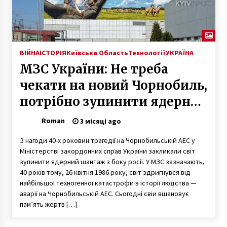
ВІЙНА
ІСТОРІЯ
Київська Область
Технології
УКРАЇНА
МЗС України: Не треба
чекати на новий Чорнобиль,
потрібно зупинити ядерний
шантаж росії
Roman
3 місяці ago
З нагоди 40-х роковин трагедії на Чорнобильській АЕС у
Міністерстві закордонних справ України закликали світ
зупинити ядерний шантаж з боку росії. У МЗС зазначають,
40 років тому, 26 квітня 1986 року, світ здригнувся від
найбільшої техногенної катастрофи в історії людства —
аварії на Чорнобильській АЕС. Сьогодні свіи вшановує
пам’ять жертв […]