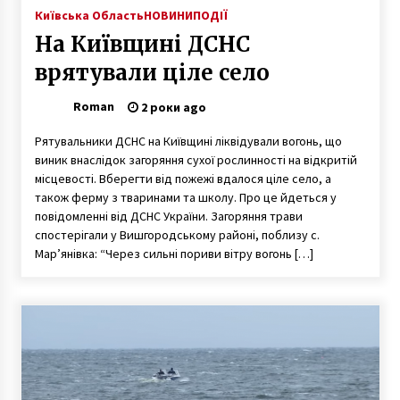
Київська Область
НОВИНИ
ПОДІЇ
На Київщині ДСНС
врятували ціле село
Roman
2 роки ago
Рятувальники ДСНС на Київщині ліквідували вогонь, що
виник внаслідок загоряння сухої рослинності на відкритій
місцевості. Вберегти від пожежі вдалося ціле село, а
також ферму з тваринами та школу. Про це йдеться у
повідомленні від ДСНС України. Загоряння трави
спостерігали у Вишгородському районі, поблизу с.
Мар’янівка: “Через сильні пориви вітру вогонь […]