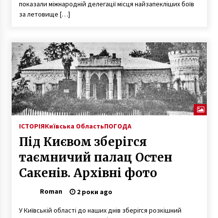
показали міжнародній делегації місця найзапекліших боїв
за летовище […]
ІСТОРІЯ
Київська Область
ПОГОДА
Під Києвом зберігся
таємничий палац Остен
Сакенів. Архівні фото
Roman
2 роки ago
У Київській області до наших днів зберігся розкішний