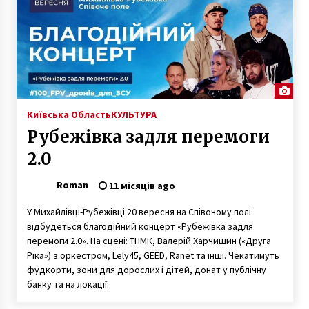
Київська Область
КУЛЬТУРА
Рубежівка задля перемоги
2.0
Roman
11 місяців ago
У Михайлівці-Рубежівці 20 вересня на Співочому полі
відбудеться благодійний концерт «Рубежівка задля
перемоги 2.0». На сцені: ТНМК, Валерій Харчишин («Друга
Ріка») з оркестром, Lely45, GEED, Ranet та інші. Чекатимуть
фудкорти, зони для дорослих і дітей, донат у публічну
банку та на локації.