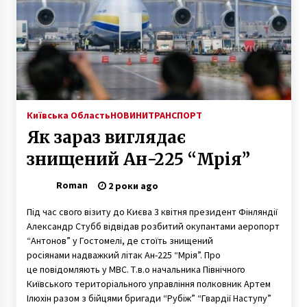
Київська Область
НОВИНИ
ТРАНСПОРТ
Як зараз виглядає
знищений Ан-225 “Мрія”
Roman
2 роки ago
Під час свого візиту до Києва 3 квітня президент Фінляндії
Александр Стубб відвідав розбитий окупантами аеропорт
“Антонов” у Гостомелі, де стоїть знищений
росіянами надважкий літак Ан-225 “Мрія”. Про
це повідомляють у МВС. Т.в.о начальника Північного
Київського територіального управління полковник Артем
Ілюхін разом з бійцями бригади “Рубіж” “Гвардії Наступу”