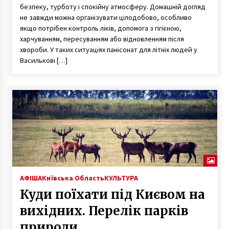
новорічних свят?
безпеку, турботу і спокійну атмосферу. Домашній догляд
5 років ago
не завжди можна організувати цілодобово, особливо
якщо потрібен контроль ліків, допомога з гігієною,
харчуванням, пересуванням або відновленням після
хвороби. У таких ситуаціях панісонат для літніх людей у
Василькові […]
АФІША
Київська Область
КУЛЬТУРА
Куди поїхати під Києвом на
вихідних. Перелік парків
природи