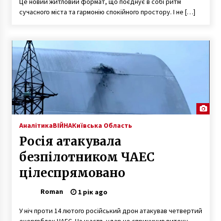
Це новий житловий формат, що поєднує в собі ритм
сучасного міста та гармонію спокійного простору. І не […]
Аналітика
ВІЙНА
Київська Область
Росія атакувала
безпілотником ЧАЕС
цілеспрямовано
Roman
1 рік ago
У ніч проти 14 лютого російський дрон атакував четвертий
енергоблок ЧАЕС. На щастя, удар не спричинив витоку