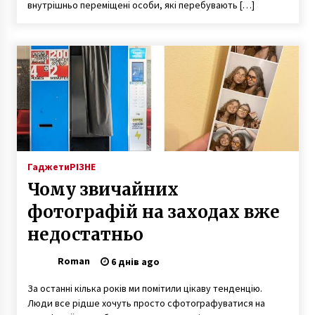
церковників
внутрішньо переміщені особи, які перебувають […]
6 років ago
У Києві КСУ відкрив засідання щодо
конституційності розпуску Ради
7 років ago
Провідникам “Укрзалізниці” дозволять
використовувати газові балончики
6 років ago
Гаджети
РІЗНЕ
Можно ли играть без денег в казино
Чому звичайних
8 років ago
фотографій на заходах вже
недостатньо
У Києві призупинили демонтаж будинку на
Позняках: що сталося
Roman
6 днів ago
6 років ago
За останні кілька років ми помітили цікаву тенденцію.
Люди все рідше хочуть просто сфотографуватися на
Міська електричка вводить нові рейси. Коли
очікувати прибуття