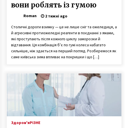
вони роблять із гумою
Roman
2 тижні ago
Столичні дороги взимку — це не лише сніг та ожеледиця, а
й агресивні протиожеледні реагенти в поєднанні з ямами,
які проступають після кожного циклу заморозки й
відтавання. Ця комбінація б’є по гумі колеса набагато
сильніше, ніж здається на перший погляд. Розберемося як
саме київська зима впливає на покришки і що […]
Здоров'я
РІЗНЕ