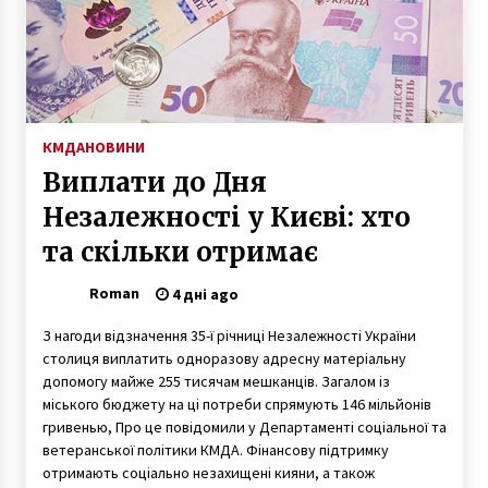
7 років ago
Київ поступився позиціями в рейтингу
найрозумніших міст світу
6 років ago
КМДА
НОВИНИ
В Маріїнському парку проходить акція
Виплати до Дня
“Прокатимось”
6 років ago
Незалежності у Києві: хто
та скільки отримає
У Києві спіймали голого пацієнта, який втік
із інфекційного відділення
Roman
4 дні ago
6 років ago
З нагоди відзначення 35-ї річниці Незалежності України
столиця виплатить одноразову адресну матеріальну
Трамваї та море людей: архівні фото
Контрактової площі у Києві у 1920-х
допомогу майже 255 тисячам мешканців. Загалом із
2 роки ago
міського бюджету на ці потреби спрямують 146 мільйонів
гривенью, Про це повідомили у Департаменті соціальної та
ветеранської політики КМДА. Фінансову підтримку
У Києві майже 1,5 тис. інфікованих
отримають соціально незахищені кияни, а також
коронавірусом, захворіли ще двоє