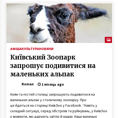
АФІША
КУЛЬТУРА
НОВИНИ
Київський Зоопарк
запрошує подивитися на
маленьких альпак
Roman
1 місяць ago
Киян та гостей столиці запрошують подивитися на
маленьких альпак у столичному зоопарку. Про
це йдеться на сторінці КиївЗоо у Facebook. “Навіть у
складній ситуації, серед обстрілів та руйнувань, у КиївЗоо
є моменти, які дарують світло й надію. Наші маленькі