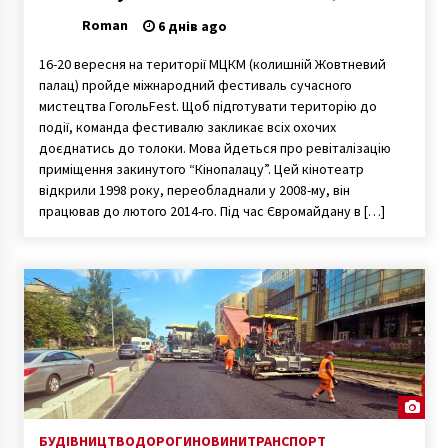
Roman
6 днів ago
16-20 вересня на території МЦКМ (колишній Жовтневий
палац) пройде міжнародний фестиваль сучасного
мистецтва ГогольFest. Щоб підготувати територію до
події, команда фестивалю закликає всіх охочих
доєднатись до толоки. Мова йдеться про ревіталізацію
приміщення закинутого “Кінопалацу”. Цей кінотеатр
відкрили 1998 року, переобладнали у 2008-му, він
працював до лютого 2014-го. Під час Євромайдану в […]
БУДІВНИЦТВО
ДОРОГИ
НОВИНИ
ТРАНСПОРТ