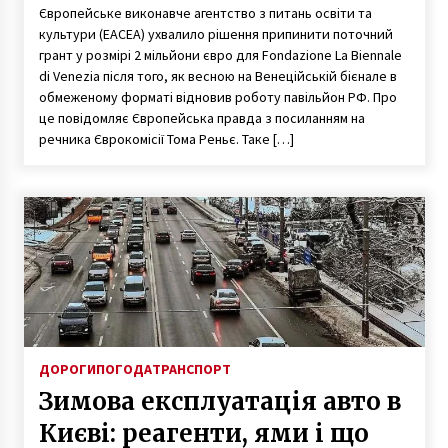
Європейське виконавче агентство з питань освіти та
культури (EACEA) ухвалило рішення припинити поточний
грант у розмірі 2 мільйони євро для Fondazione La Biennale
di Venezia після того, як весною на Венеційській бієнале в
обмеженому форматі відновив роботу павільйон РФ. Про
це повідомляє Європейська правда з посиланням на
речника Єврокомісії Тома Реньє. Таке […]
ДОРОГИ
ПОГОДА
ТРАНСПОРТ
Зимова експлуатація авто в
Києві: реагенти, ями і що