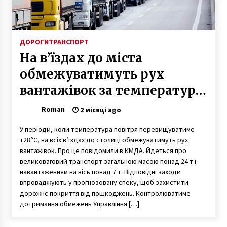
ДОРОГИ
ТРАНСПОРТ
На в’їздах до міста
обмежуватимуть рух
вантажівок за температури
понад +28°C
Roman
2 місяці ago
У періоди, коли температура повітря перевищуватиме
+28°C, на всіх в’їздах до столиці обмежуватимуть рух
вантажівок. Про це повідомили в КМДА. Йдеться про
великоваговий транспорт загальною масою понад 24 т і
навантаженням на вісь понад 7 т. Відповідні заходи
впроваджують у прогнозовану спеку, щоб захистити
дорожнє покриття від пошкоджень. Контролюватиме
дотримання обмежень Управління […]