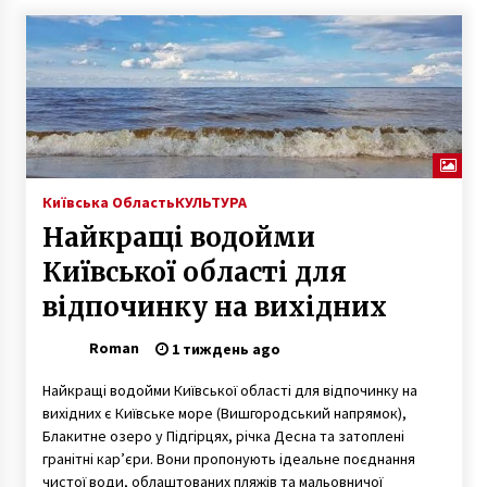
Київська Область
КУЛЬТУРА
Найкращі водойми
Київської області для
відпочинку на вихідних
Roman
1 тиждень ago
Найкращі водойми Київської області для відпочинку на
вихідних є Київське море (Вишгородський напрямок),
Блакитне озеро у Підгірцях, річка Десна та затоплені
гранітні кар’єри. Вони пропонують ідеальне поєднання
чистої води, облаштованих пляжів та мальовничої