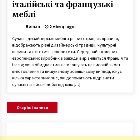
італійські та французькі
меблі
Roman
2 місяці ago
Сучасні дизайнерські меблі з різних стран, як правило,
відображають різні дизайнерські традиції, культурні
впливи та естетичні пріоритети. Серед найвідоміших
європейських виробників завжди вирізняються Франція та
Італія; хоча обидва стилі наголошують на високій якості
виготовлення та вишуканому зовнішньому вигляді, існує
кілька характерних рис, які допомагають відрізнити
сучасні італійські меблі від їхніх […]
Навігація
Старіші записи
за
записами