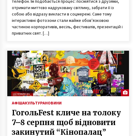
телефон. Їм подобається процес: посміятися з друзями,
6 років ago
отримати миттєво надруковану світлину, забрати її із
собою або відразу викласти в соцмережі. Саме тому
інтерактивні фотозони стали майже обов’язковою
частиною корпоративів, весіль, фестивалів, презентацій і
приватних свят. […]
АФІША
КУЛЬТУРА
НОВИНИ
ГогольFest кличе на толоку
7–8 серпня щоб відновити
закинутий “Кінопалац”