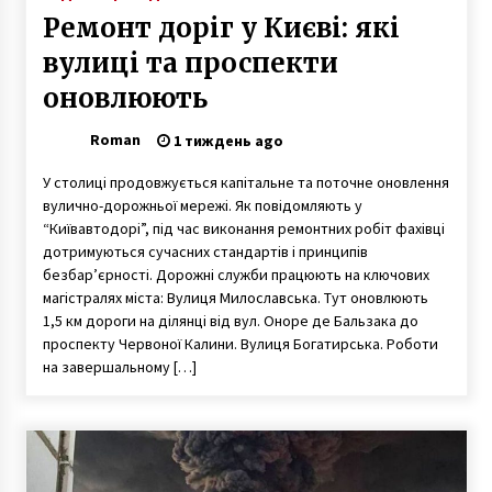
Ремонт доріг у Києві: які
вулиці та проспекти
оновлюють
Roman
1 тиждень ago
У столиці продовжується капітальне та поточне оновлення
вулично-дорожньої мережі. Як повідомляють у
“Київавтодорі”, під час виконання ремонтних робіт фахівці
дотримуються сучасних стандартів і принципів
безбар’єрності. Дорожні служби працюють на ключових
магістралях міста: Вулиця Милославська. Тут оновлюють
1,5 км дороги на ділянці від вул. Оноре де Бальзака до
проспекту Червоної Калини. Вулиця Богатирська. Роботи
на завершальному […]