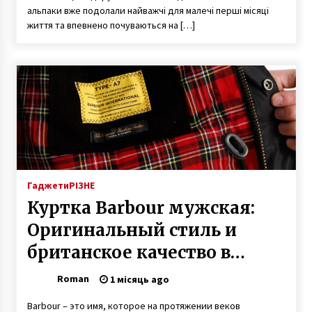
альпаки вже подолали найважчі для малечі перші місяці
життя та впевнено почуваються на […]
Гаджети
РІЗНЕ
Куртка Barbour мужская:
Оригинальный стиль и
британское качество в
Киеве
Roman
1 місяць ago
Barbour – это имя, которое на протяжении веков