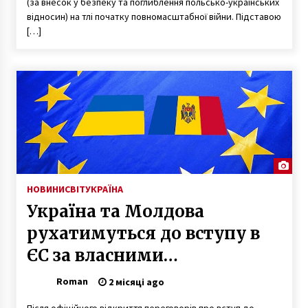
(за внесок у безпеку та поглиблення польсько-українських
відносин) на тлі початку повномасштабної війни. Підставою
[…]
НОВИНИ
СВІТ
УКРАЇНА
Україна та Молдова
рухатимуться до вступу в
ЄС за власними
результатами реформ
Roman
2 місяці ago
Після офіційного відкриття переговорів про вступ до