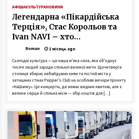
АФІША
КУЛЬТУРА
НОВИНИ
Легендарна «Пікардійська
Терція», Стас Корольов та
Ivan NAVI – хто
виступатиме «НаШапку» в
Roman
1 місяць ago
липні
Сьогодні культура — це наша м’яка сила, яка об’єднує
тисячі людей заради спільної великої мети. Щочетверга
столиця збирає небайдужих киян та гостей міста у
затишних стінах Pepper’s Club на особливі вечори проєкту
«НаШапку». Це концерти, де немає вхідних квитків, але є
велике серце й спільна місія — збір коштів для […]