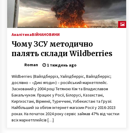
Аналітика
ВІЙНА
НОВИНИ
Чому ЗСУ методично
палять склади Wildberries
Roman
1 тиждень ago
Wildberries (Вайлдберріз, Уайлдберріс, Вайлдберріс;
дослівно – «Дикі ягоди») – російський маркетплейс.
Заснований у 2004 році Тетяною Кім та Владиславом
Бакальчуком. Працює у Росії, Білорусі, Казахстані,
Киргизстані, Вірменії, Туреччині, Узбекистані та Грузії.
Найбільший за обігом інтернет-магазин Росії у 2016-2023
роках. На початок 2024 року сервіс займав 47% від частки
всіх маркетплейсів […]