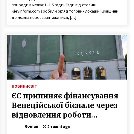
природи в межах 1–1.5 годин їзди від столиці.
Kievinform.com зробили огляд топових локацій Київщини,
де можна перезавантажитися, […]
НОВИНИ
СВІТ
ЄС припиняє фінансування
Венеційської бієнале через
відновлення роботи
російського павільйону
Roman
2 тижні ago