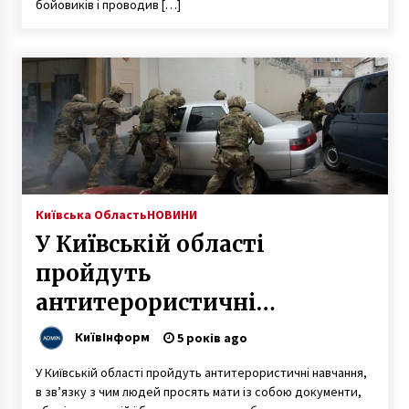
бойовиків і проводив […]
Київська Область
НОВИНИ
У Київській області
пройдуть
антитерористичні
навчання: у людей можуть
КиївІнформ
5 років ago
перевіряти документи
У Київській області пройдуть антитерористичні навчання,
в зв’язку з чим людей просять мати із собою документи,