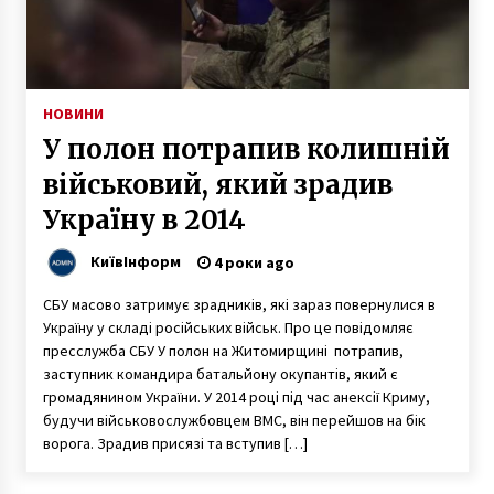
СБУ затримала у Києві чоловіка, який
намагався вбити офіцера ГУР МО
7 місяців ago
НОВИНИ
У полон потрапив колишній
Суд дозволив ввести в експлуатацію
“Будинок-монстр” на столичному Подолі
військовий, який зрадив
5 років ago
Україну в 2014
“50. Зелена хвиля”: у Києві з’являться нові
КиївІнформ
4 роки ago
дорожні знаки (ФОТО)
7 років ago
СБУ масово затримує зрадників, які зараз повернулися в
Україну у складі російських військ. Про це повідомляє
пресслужба СБУ У полон на Житомирщині потрапив,
За вказання бажаної статі у вакансіях тепер
заступник командира батальйону окупантів, який є
штрафуватимуть
громадянином України. У 2014 році під час анексії Криму,
5 років ago
будучи військовослужбовцем ВМС, він перейшов на бік
ворога. Зрадив присязі та вступив […]
Як допомогти підлітку справитися зі
стресом і втомою