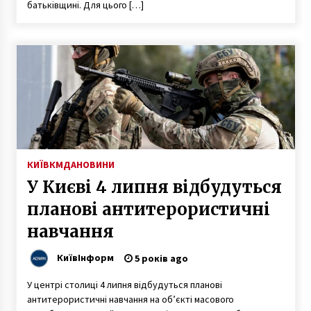
батьківщині. Для цього […]
КИЇВ
КМДА
НОВИНИ
У Києві 4 липня відбудуться
планові антитерористичні
навчання
КиївІнформ
5 років ago
У центрі столиці 4 липня відбудуться планові
антитерористичні навчання на об’єкті масового