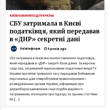
КИЇВ
НОВИНИ
ПОДІЇ
УКРАЇНА
СБУ затримала в Києві
податківця, який передавав
в «ДНР» секретні дані
КиївІнформ
5 років ago
СБУ затримала в Києві високопоставленого податківця,
який передавав в «ДНР» закриті бази даних. За версією
слідства, затриманий підполковник податкової міліції ГУ
України протягом тривалого часу передавав бойовикам
персональні дані співробітників правоохоронних і
розвідувальних органів України, інформацію про
держоборонзамовлення і інші подібні відомості.
Затриманому оголошено про підозру за трьома статтями
КК […]