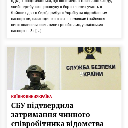
(ІДІЛ). Повідомляється, що іноземець з Близького Сходу,
який перебуває в розшуку в Європі через участь в
бойових діях в Сирії, прибув в Україну за підробленим
паспортом, налагодив контакт з землякам і зайнявся
виготовленням фальшивих російських, українських
паспортів. За […]
КИЇВ
НОВИНИ
УКРАЇНА
СБУ підтвердила
затримання чинного
співробітника відомства