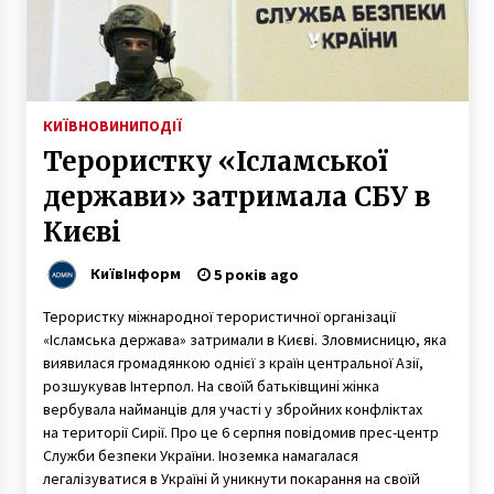
КИЇВ
НОВИНИ
ПОДІЇ
Терористку «Ісламської
держави» затримала СБУ в
Києві
КиївІнформ
5 років ago
Терористку міжнародної терористичної організації
«Ісламська держава» затримали в Києві. Зловмисницю, яка
виявилася громадянкою однієї з країн центральної Азії,
розшукував Інтерпол. На своїй батьківщині жінка
вербувала найманців для участі у збройних конфліктах
на території Сирії. Про це 6 серпня повідомив прес-центр
Служби безпеки України. Іноземка намагалася
легалізуватися в Україні й уникнути покарання на своїй