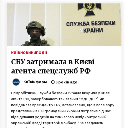
1 рік ago
Підлітки не стримали нецензурної лексики,
коли знайшли сліпих кошенят, замотаних в
кульок з-під хлібу
5 років ago
Військовий оркестр Київського гарнізону
виступив на залізничному вокзалі
КИЇВ
НОВИНИ
ПОДІЇ
8 років ago
СБУ затримала в Києві
агента спецслужб РФ
Наскільки американськими повинні бути
американські школи?
7 років ago
КиївІнформ
5 років ago
Співробітники Служби безпеки України викрили у Києві
“Символічний знак”: у столиці розвалюється
агента РФ, завербованого так званим “МДБ ДНР”. Як
Інститут розвитку Києва (ФОТО)
повідомляє прес-центр СБУ, встановлено, що в поле зору
7 років ago
представників РФ громадянин України потрапив під час
відвідування родичів на тимчасово непідконтрольній
Чому вулиця Льва Толстого має таку назву?
українській владі території Донбасу. “За завданням
7 років ago