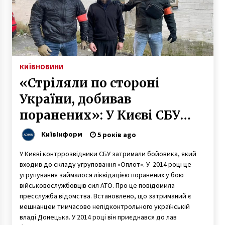
КИЇВ
НОВИНИ
«Стріляли по стороні
України, добивав
поранених»: У Києві СБУ
затримала розвідника
КиївІнформ
5 років ago
«ДНР»
У Києві контррозвідники СБУ затримали бойовика, який
входив до складу угруповання «Оплот». У 2014 році це
угрупування займалося ліквідацією поранених у бою
військовослужбовців сил АТО. Про це повідомила
пресслужба відомства. Встановлено, що затриманий є
мешканцем тимчасово непідконтрольного українській
владі Донецька. У 2014 році він приєднався до лав