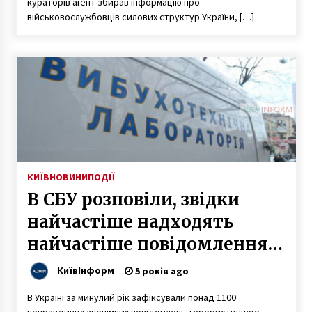
кураторів агент збирав інформацію про
військовослужбовців силових структур України, […]
КИЇВ
НОВИНИ
ПОДІЇ
В СБУ розповіли, звідки
найчастіше надходять
найчастіше повідомлення
про “мінування”
КиївІнформ
5 років ago
В Україні за минулий рік зафіксували понад 1100
неправдивих анонімних повідомлень терористичного