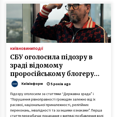
КИЇВ
НОВИНИ
ПОДІЇ
СБУ оголосила підозру в
зраді відомому
проросійському блогеру
Анатолію Шарію
КиївІнформ
5 років ago
Підозру оголосили за статтями “Державна зрада” і
“Порушення рівноправності громадян залежно від їх
расової, національної приналежності, релігійних
переконань, інвалідності та за іншими ознаками”. Перша
стаття передбачає покарання у вигляді позбавлення волі