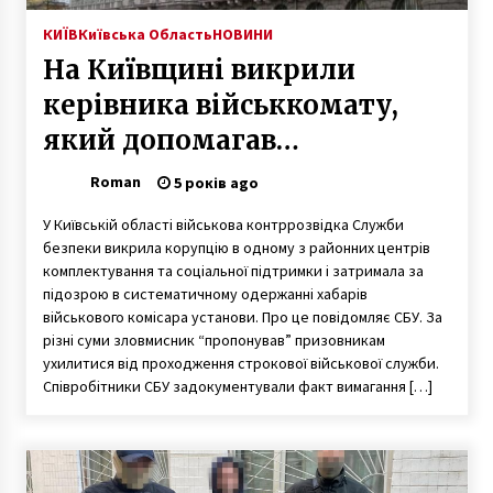
КИЇВ
Київська Область
НОВИНИ
На Київщині викрили
керівника військкомату,
який допомагав
призовникам “ухилятися
Roman
5 років ago
від армії”
У Київській області військова контррозвідка Служби
безпеки викрила корупцію в одному з районних центрів
комплектування та соціальної підтримки і затримала за
підозрою в систематичному одержанні хабарів
військового комісара установи. Про це повідомляє СБУ. За
різні суми зловмисник “пропонував” призовникам
ухилитися від проходження строкової військової служби.
Співробітники СБУ задокументували факт вимагання […]