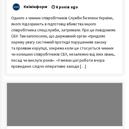
КиївІнформ
6 років ago
Одного з чинних співробітників Служби безпеки України,
якого підозрюють в підготовці вбивства іншого
співробітника спецслужби, затримали. Про це повідомляє
СБУ. Там наголосили, що державний орган «приділяє
окрему увагу системній протидії порушенням закону
та проявам корупції, зокрема коли це стосується чинних
чи колишніх співробітників СБУ, незалежно від їхніх звань,
посад чи вислуги років». «У межах цієї роботи вчора
проведено слідчо-оперативні заходи […]