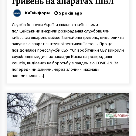
гривень на апаратах ШВЛ
КиївІнформ
5 років ago
Служба безпеки України спільно з київськими
поліцейськими викрили розкрадання службовцями
київських лікарень майже 2 мільйонів гривень, виділених на
закупівлю апаратів штучної вентиляції легень. Про це
повідомляює пресслужби СБУ “Співробітники СБУ викрили
службовців медичних закладів Києва на розкраданні
коштів, виділених на боротьбу з пандемією COVID-19. За
попередніми даними, через злочинні махінації
зловмисники […]