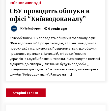
КИЇВ
НОВИНИ
ПОДІЇ
СБУ проводить обшуки в
офісі “Київводоканалу”
КиївІнформ
6 років ago
Співробітники СБУ проводять обшуки в головному офісі
“Київводоканалу”. Про це сьогодні, 21 січня, повідомила
прес-служба підприємства. Повідомляється, що обшуки
проходять в рамках слідчих дій, які веде Головне
управління Служби безпеки України. “Керівництво компанії
відкрите до співпраці. Як тільки будуть подробиці,
повідомимо докладніше”, – сказано в повідомленні прес-
служби “Київводоканалу”. Раніше ми […]
Навігація
Старіші записи
за
записами