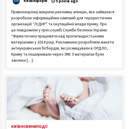
КиївІнформ
5 років ago
Правоохоронці викрили рекламну агенцію, яка займалася
розробкою інформаційних кампаній для терористичних
організацій “Л/ДНР” та окупаційної влади Криму. Про
це повідомили у пресслужбі Служби безпеки України.
“Фірма почала працювати над пропагандистськими
матеріалами у 2014 році. Рекламники розробляли макети
антиукраїнських бігбордів, які розміщували в ОРДЛО,
Криму та поширювали через ЗМІ. У матеріалах були
заклики […]
КИЇВ
НОВИНИ
ПОДІЇ