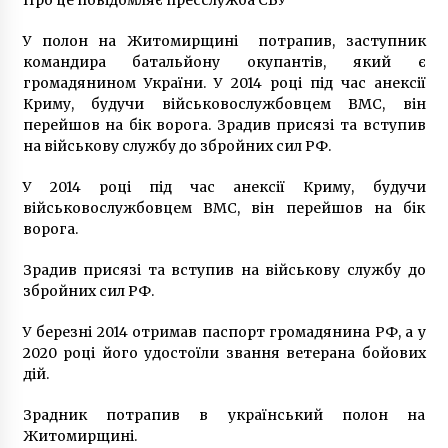
прокуратура почала розслідування
5 років ago
У полон на Житомирщині потрапив, заступник
командира батальйону окупантів, який є
громадянином України. У 2014 році під час анексії
Весною МОЗ дозволить вакцинувати від
коронавірусу дітей старше 5 років
Криму, будучи військовослужбовцем ВМС, він
5 років ago
перейшов на бік ворога. Зрадив присязі та вступив
на військову службу до збройних сил РФ.
У бориспільському аеропорту депутата не
У 2014 році під час анексії Криму, будучи
пустили на літак без сертифіката про
вакцинацію
військовослужбовцем ВМС, він перейшов на бік
5 років ago
ворога.
Михайло Врубель – митець, життя якого
Зрадив присязі та вступив на військову службу до
нерозривно пов`язане з Києвом
збройних сил РФ.
8 років ago
У березні 2014 отримав паспорт громадянина РФ, а у
2020 році його удостоїли звання ветерана бойових
Білоруський екссиловик дав свідчення у
дій.
Києві щодо справи Шеремета
6 років ago
Зрадник потрапив в український полон на
Житомирщині.