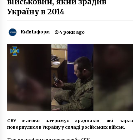
військовий, який зрадив
2 роки ago
Україну в 2014
На Київщині вандали викинули меморіал
Небесній Сотні у болото
КиївІнформ
4 роки ago
7 років ago
В Україні офіційно відзначатимуть день
народження Степана Бандери
8 років ago
Пластикові гірки для дитячих ігрових
майданчиків: особливості та правила вибору
2 роки ago
Кличко оцінив Зеленського
7 років ago
СБУ масово затримує зрадників, які зараз
повернулися в Україну у складі російських військ.
Знесення 120-річного будинку Уткіна:
Про це повідомляє пресслужба СБУ