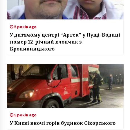
5 років ago
У дитячому центрі “Артек” у Пущі-Водиці
помер 12-річний хлопчик з
Кропивницького
5 років ago
У Києві вночі горів будинок Сікорського