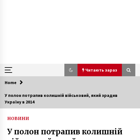
Читають зараз
Home
Читають зараз
У полон потрапив колишній військовий, який зрадив
Україну в 2014
Міжнародна комісія ООН визнала викрадення
росією українських дітей злочином проти
людяності
НОВИНИ
5 місяців ago
У полон потрапив колишній
В мережі з’явилося ретро відео з Київськими
трамваями середини 1960-х років