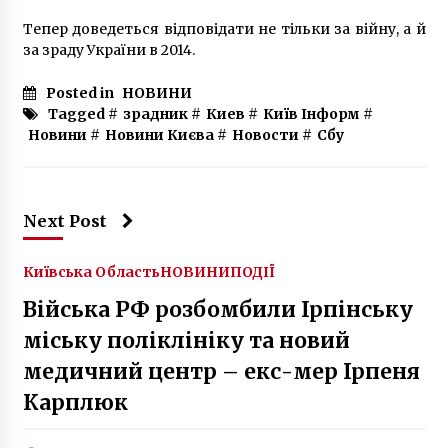
Зарядна станція вдома. Лайфхаки
4 роки ago
Тепер доведеться відповідати не тільки за війну, а й
за зраду України в 2014.
Posted in
НОВИНИ
Tagged #
зрадник
#
Киев
#
Київ Інформ
#
Новини
#
Новини Києва
#
Новости
#
Сбу
Next Post
Київська Область
НОВИНИ
ПОДІЇ
Війська РФ розбомбили Ірпінську
міську поліклініку та новий
медичний центр – екс-мер Ірпеня
Карплюк