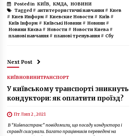
Posted in
КИЇВ
,
КМДА
,
НОВИНИ
Tagged #
антитерористичні навчання
#
Киев
#
Киев Информ
#
Киевские Новости
#
Київ
#
Київ Інформ
#
Київські Новини
#
Новини
#
Новини Києва
#
Новости
#
Новости Киева
#
планові навчання
#
планові тренування
#
Сбу
Next Post
КИЇВ
НОВИНИ
ТРАНСПОРТ
У київському транспорті зникнуть
кондуктори: як оплатити проїзд?
Пт Лип 2 , 2021
В “Київпастранс” повідомили, що посаду кондуктора і
справді скасували. Багато працівників переведені на