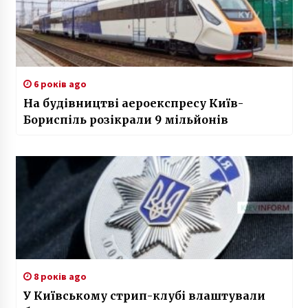
6 років ago
На будівництві аероекспресу Київ-
Бориспіль розікрали 9 мільйонів
8 років ago
У Київському стрип-клубі влаштували