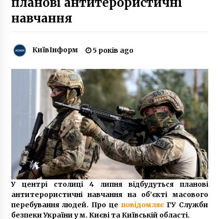
планові антитерористичні
10 років ago
навчання
На Київщині дві парафії перейшли до ПЦУ
8 років ago
КиївІнформ
5 років ago
У Києві перейменували декілька вулиць у
Голосіївському, Шевченківському,
Подільському та Деснянському районах
5 років ago
“Разница огромна”: Терентьев и Кличко
оценили ремонт в киевском роддоме
7 років ago
СБУ проводить обшуки в офісі
“Київводоканалу”
У центрі столиці 4 липня відбудуться планові
6 років ago
антитерористичні навчання на об’єкті масового
перебування людей. Про це
повідомляє
ГУ Служби
У Києві відбудеться фестиваль німого кіно
безпеки України у м. Києві та Київській області.
7 років ago