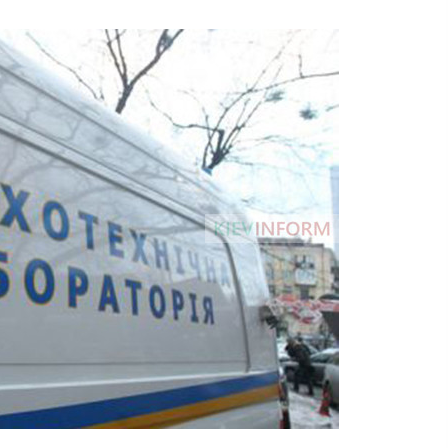
5 років ago
х
Локації Євробачення відчистять
від реклами
9 років ago
Біля метро «Почайна» обвалився
паркан шляхопроводу
6 років ago