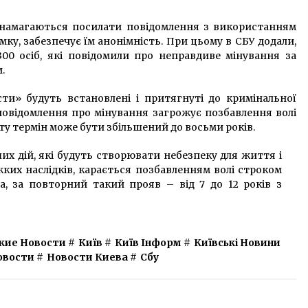
 намагаються посилати повідомлення з використанням
мку, забезпечує їм анонімність. При цьому в СБУ додали,
00 осіб, які повідомили про неправдиве мінування за
.
ти» будуть встановлені і притягнуті до кримінальної
 повідомлення про мінування загрожує позбавлення волі
нту термін може бути збільшений до восьми років.
ших дій, які будуть створювати небезпеку для життя і
ких наслідків, карається позбавленням волі строком
а, за повторний такий прояв – від 7 до 12 років з
кие Новости
#
Київ
#
Київ Інформ
#
Київські Новини
овости
#
Новости Киева
#
Сбу