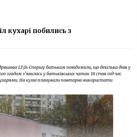
іл кухарі побились з
удряшова 12\14 Спершу батькам повідомили, що декілька днів у
го згодом з’явилась у батьківських чатах. 18 січня під час
кухарями. На кухні планували повторно використати