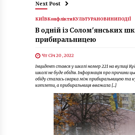
Next Post
КИЇВ
Конфлікти
КУЛЬТУРА
НОВИНИ
ПОДІЇ
В одній із Солом'янських шк
прибиральницею
Чт Січ 20 , 2022
Інцидент стався у школі номер 221 на вулиці К
школі не буде обідів. Інформація про причини цьо
обіду сталась сварка між прибиральницею та 
котлети, а прибиральниця вважала […]