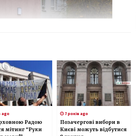
в ago
7 років ago
ерховною Радою
Позачергові вибори в
я мітинг “Руки
Києві можуть відбутися