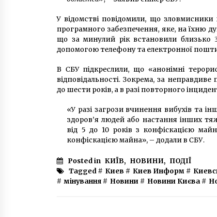
У відомстві повідомили, що зловмисники
програмного забезпечення, яке, на їхню ду
що за минулий рік встановили близько 3
допомогою телефону та електронної пошти
В СБУ підкреслили, що «анонімні терорис
відповідальності. Зокрема, за неправдиве
до шести років, а в разі повторного інциде
«У разі загрози вчинення вибухів та ін
здоров’я людей або настання інших тяж
від 5 до 10 років з конфіскацією майн
конфіскацією майна», – додали в СБУ.
Posted in
КИЇВ
,
НОВИНИ
,
ПОДІЇ
Tagged #
Киев
#
Киев Информ
#
Киевс
#
мінування
#
Новини
#
Новини Києва
#
Н