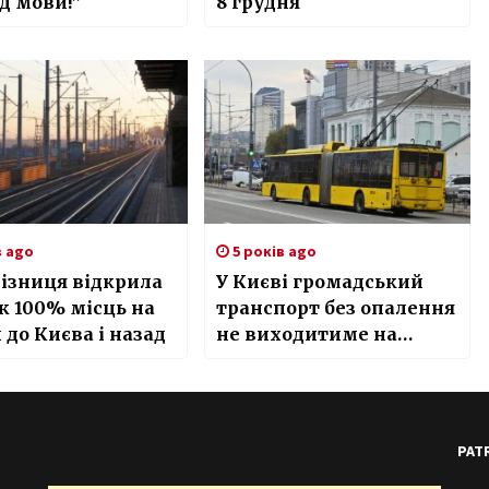
ід мови!”
8 грудня
в ago
5 років ago
ізниця відкрила
У Києві громадський
 100% місць на
транспорт без опалення
 до Києва і назад
не виходитиме на
маршрути, — КМДА
PAT