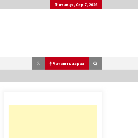
П’ятниця, Сер 7, 2026
Читають зараз
SkyUp запустила з Києва три
нових напрямки в Європу
7 років ago
“Записки рядового Джонга”
2 роки ago