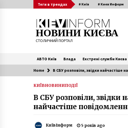
Skip
Теги в трендах
# Київ
# Киев Информ
to
content
НОВИНИ КИЄВА
СТОЛИЧНИЙ ПОРТАЛ
АВТО Київ
Влада
Екстрені служби Києва
Home
В СБУ розповіли, звідки найчастіше 
Читають зараз
КИЇВ
НОВИНИ
ПОДІЇ
Міністр культури назвав знесенн
В СБУ розповіли, звідки
історичного будинку купця Уткі
варварством
найчастіше повідомленн
5 років ago
Олександра Екстер – амазонка
українського авангарду
КиївІнформ
5 років ago