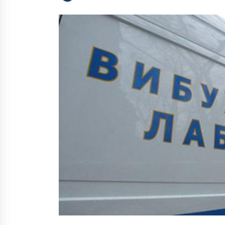
8 років ago
Нацбанк приурочив випуск нови
гривень до Дня Незалежності
України
2 роки ago
У центрі Києва будують
найбільший міський сноупарк
Європи
6 років ago