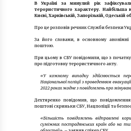
В Україні за минулий рік зафіксувал
терористичного характеру. Найбільша кі
Києві, Харківській, Запорізькій, Одеській о
Про це розповів речник Служби безпеки Ук
За його словами, в основному анонімні
поштою.
При цьому в СБУ повідомили, що з початк
про підготовку терористичного акту.
«У кожному випадку здійснюється пере
Національної поліції з проведенням евакуаці
2022 роках жодне з повідомлень про мінува
Дехтяренко повідомив, що повідомлення
поштові скриньки СБУ, Нацполіції та безпо
«Більшість повідомлень відправлені ко
суміжних пострадянських країн або на ти
областей»
, – заявив спікер СБУ.