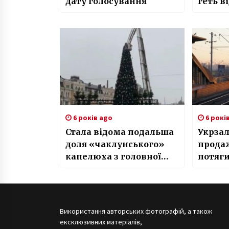
дату голосування
геть в
6 років ago
6 рокі
Стала відома подальша
Укрзал
доля «чаклунського»
продаж
капелюха з головної
потяги
ялинки країни
Використання авторських фотографій, а також
ексклюзивних матеріалів,