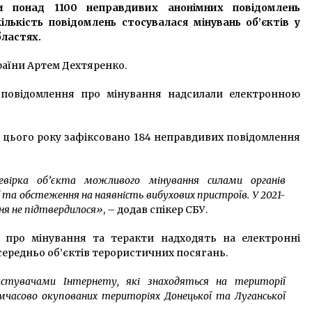
и понад 1100 неправдивих анонімних повідомлень
лькість повідомлень стосувалася мінувань об’єктів у
бластях.
раїни Артем Дехтяренко.
 повідомлення про мінування надсилали електронною
у цього року зафіксовано 184 неправдивих повідомлення
вірка об’єкта можливого мінування силами органів
ї та обстеження на наявність вибухових пристроїв. У 2021-
ння не підтвердилося»
, – додав спікер СБУ.
 про мінування та теракти надходять на електронні
середньо об’єктів терористичних посягань.
ристувачами Інтернету, які знаходяться на території
мчасово окупованих територіях Донецької та Луганської