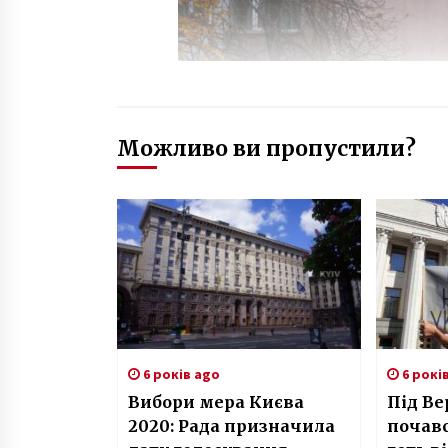
Можливо ви пропустили?
6 років ago
6 рокі
Вибори мера Києва
Під В
2020: Рада призначила
почавс