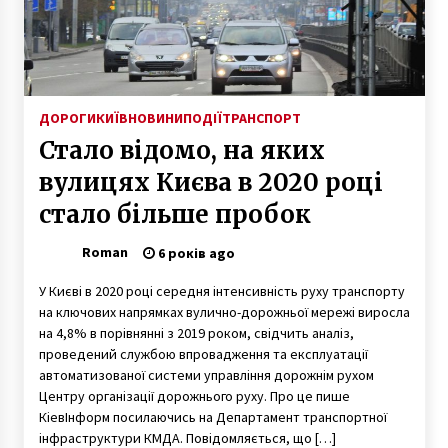
ДОРОГИ
КИЇВ
НОВИНИ
ПОДІЇ
ТРАНСПОРТ
Стало відомо, на яких
вулицях Києва в 2020 році
стало більше пробок
Roman
6 років ago
У Києві в 2020 році середня інтенсивність руху транспорту
на ключових напрямках вулично-дорожньої мережі виросла
на 4,8% в порівнянні з 2019 роком, свідчить аналіз,
проведений службою впровадження та експлуатації
автоматизованої системи управління дорожнім рухом
Центру організації дорожнього руху. Про це пише
КіевІнформ посилаючись на Департамент транспортної
інфраструктури КМДА. Повідомляється, що […]