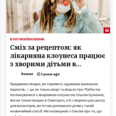
БЛОГИ
КИЇВ
НОВИНИ
Сміх за рецептом: як
лікарняна клоунеса працює
з хворими дітьми в
Охматдиті
Roman
3 роки ago
Працівники лікарні, які сприяють одужанню маленьких
пацієнтів, — це не тільки лікарі та медсестри. Platfor.ma
поспілкувалися з лікарняною клоунесою Ольгою Булкіною,
яка не тільки працює в Охматдиті, а й створила цілу школу
для волонтерів, які готові допомагати дітям у такий
незвичайний спосіб. Ми поговорили з Ольгою про те, що