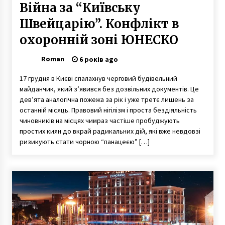
Вiйна за “Київську
Швейцарію”. Конфлікт в
охоронній зоні ЮНЕСКО
Roman
6 років ago
17 грудня в Києві спалахнув черговий будівельний
майданчик, який з’явився без дозвільних документів. Це
дев’ята аналогічна пожежа за рік і уже третє лишень за
останній місяць. Правовий нігілізм і проста бездіяльність
чиновників на місцях чимраз частіше пробуджують
простих киян до вкрай радикальних дій, які вже невдовзі
ризикують стати чорною “панацеєю” […]