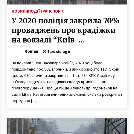
НОВИНИ
ПОДІЇ
ТРАНСПОРТ
У 2020 поліція закрила 70%
проваджень про крадіжки
на вокзалі “Київ-
Пасажирський”
Roman
6 років ago
На вокзалі “Київ-Пасажирський” у 2020 році було
повідомлено про 992 злочини, з яких розкрито 118. Окрім
цього, 694 злочини закрили за ч.1 ст. 284 КПК України, у
зв’язку з відсутністю в діянні складу кримінального
правопорушення. Про це пише Александр Рудоманов на
сайті LB.ua. Категорії вчинених злочинів, скільки розкрито і
передано […]