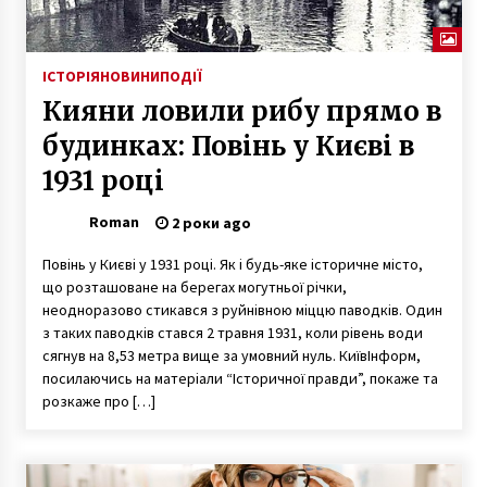
ІСТОРІЯ
НОВИНИ
ПОДІЇ
Кияни ловили рибу прямо в
будинках: Повінь у Києві в
1931 році
Roman
2 роки ago
Повінь у Києві у 1931 році. Як і будь-яке історичне місто,
що розташоване на берегах могутньої річки,
неодноразово стикався з руйнівною міццю паводків. Один
з таких паводків стався 2 травня 1931, коли рівень води
сягнув на 8,53 метра вище за умовний нуль. КиївІнформ,
посилаючись на матеріали “Історичної правди”, покаже та
розкаже про […]