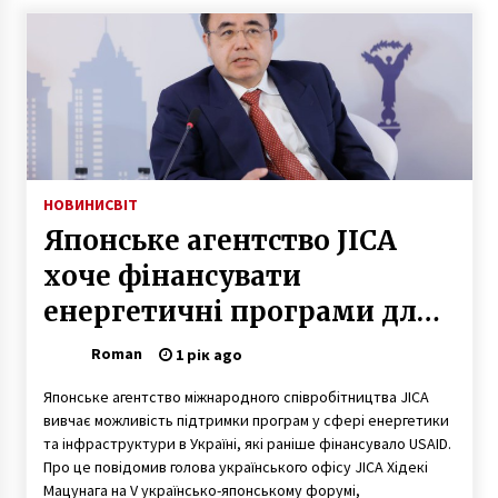
смерть жінку з дитиною
6 років ago
На Київщині через негоду тимчасово
обмежили рух авто
6 років ago
Обіцянки від столичного метрополітену на
2017 рік
НОВИНИ
СВІТ
9 років ago
Японське агентство JICA
хоче фінансувати
На Київщині біля смітника знайшли тіло
новонародженного
енергетичні програми для
7 років ago
України
Roman
1 рік ago
У КМДА планують збудувати 5 центрів
переробки сміття
Японське агентство міжнародного співробітництва JICA
9 років ago
вивчає можливість підтримки програм у сфері енергетики
та інфраструктури в Україні, які раніше фінансувало USAID.
Про це повідомив голова українського офісу JICA Хідекі
Історія створення одного з головних
Мацунага на V українсько-японському форумі,
символів Києва