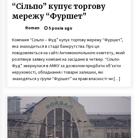
“Сільпо” купує торгову
мережу “Фуршет”
Roman
5 років ago
Компанія “Сільпо – Фуд” купує торгову мережу “Фуршет”,
яка знаходиться в стадії банкрутства. Про це
повідомляється на сайті Антимонопольного комітету, який
розглянув заявку компанії на засіданні в четвер. “Сільпо-
Фуд” звернулася в АМКУ за дозволом придбати об’єкти
нерухомості, обладнання і товарні залишки, які
знаходяться у групи “Фуршет” на праві власності чи […]