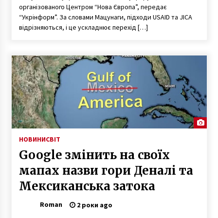
організованого Центром “Нова Європа”, передає
7 років ago
“Укрінформ”. За словами Мацунаги, підходи USAID та JICA
відрізняються, і це ускладнює перехід […]
НОВИНИ
СВІТ
Google змінить на своїх
мапах назви гори Деналі та
Мексиканська затока
Roman
2 роки ago