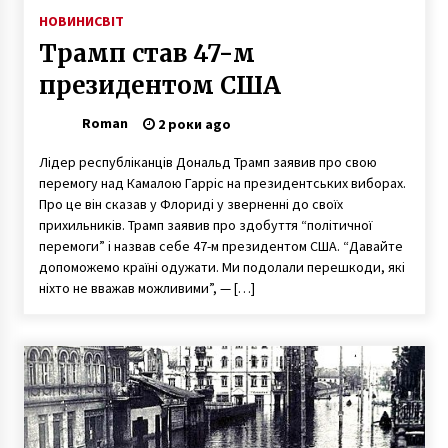
НОВИНИ
СВІТ
Трамп став 47-м
президентом США
Roman
2 роки ago
Лідер республіканців Дональд Трамп заявив про свою
перемогу над Камалою Гарріс на президентських виборах.
Про це він сказав у Флориді у зверненні до своїх
прихильників. Трамп заявив про здобуття “політичної
перемоги” і назвав себе 47-м президентом США. “Давайте
допоможемо країні одужати. Ми подолали перешкоди, які
ніхто не вважав можливими”, — […]