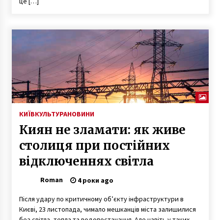
це […]
КИЇВ
КУЛЬТУРА
НОВИНИ
Киян не зламати: як живе
столиця при постійних
відключеннях світла
Roman
4 роки ago
Після удару по критичному об’єкту інфраструктури в
Києві, 23 листопада, чимало мешканців міста залишилися
без світла, тепла та водопостачання. Але навіть у таких