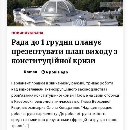
НОВИНИ
УКРАЇНА
Рада до 1 грудня планує
презентувати план виходу з
конституційної кризи
Roman
6 років ago
Парламент працює в звичайному режимі, триває робота
над відновленням антикорупційного законодавства і
розв’язання конституційної кризи. Про це на своїй сторінці
в Facebook повідомила тимчасова в.о. Глави Верховної
Ради, віцеспікерка Олена Кондратюк. “Над цим працює
робоча група парламенту. До робочої групи входять
представники всіх депутатських фракцій та груп, а також
трьох […]