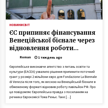
«Не давайте гроші самозванцям»: киянам
роз’яснили, чи потрібно платити за парковку
авто у дворі
НОВИНИ
СВІТ
5 років ago
ЄС припиняє фінансування
У Києві горіли склади будматеріалів
Венеційської бієнале через
7 років ago
відновлення роботи
російського павільйону
Roman
На Південному мосту в Києві на смерть
1 тиждень ago
збили лося
7 років ago
Європейське виконавче агентство з питань освіти та
культури (EACEA) ухвалило рішення припинити поточний
грант у розмірі 2 мільйони євро для Fondazione La Biennale
На Київщині дві парафії перейшли до ПЦУ
di Venezia після того, як весною на Венеційській бієнале в
8 років ago
обмеженому форматі відновив роботу павільйон РФ. Про
це повідомляє Європейська правда з посиланням на
речника Єврокомісії Тома Реньє. Таке […]
Шевченківський районний суд Києва
заарештував водія сміттєвоза, який збив на