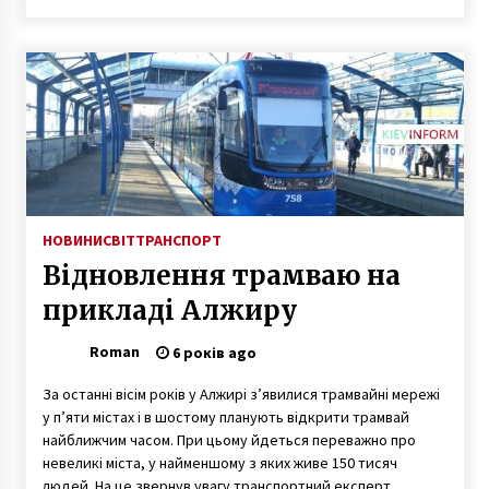
НОВИНИ
СВІТ
ТРАНСПОРТ
Відновлення трамваю на
прикладі Алжиру
Roman
6 років ago
За останні вісім років у Алжирі з’явилися трамвайні мережі
у п’яти містах і в шостому планують відкрити трамвай
найближчим часом. При цьому йдеться переважно про
невеликі міста, у найменшому з яких живе 150 тисяч
людей. На це звернув увагу транспортний експерт