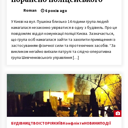
Roman
6 років ago
У Києві на вул. Пушкіна близько 14 години група людей
намагалася незаконно увірватися в одну з будівель. Про це
повідомляє відділ комунікації поліції Києва. Зазначається,
що група осіб намагалася зайти та захопити приміщення із
застосуванням фізичної сили та піротехнічних засобів. “За
викликом негайно виїхали патрулі та слідчо-оперативна
група Шевченківського управління […]
БУДІВНИЦТВО
ІСТОРІЯ
КИЇВ
Конфлікти
НОВИНИ
ПОДІЇ