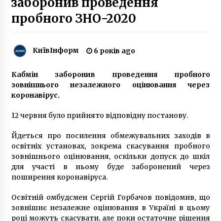
заборонив проведення
2 роки ago
пробного ЗНО-2020
На Софійській площі працюватиме
цифровий Святий Миколай
6 років ago
КиївІнформ
6 років ago
В Киеве планируют запретить стеклить
Кабмін заборонив проведення пробного
балконы и вешать на фасады кондиционеры
зовнішнього незалежного оцінювання через
10 років ago
коронавірус.
Степанов підтвердив отримання заявки на
12 червня було прийнято відповідну постанову.
реєстрацію в Україні російської COVID-
вакцини
Йдеться про посилення обмежувальних заходів в
6 років ago
освітніх установах, зокрема скасування пробного
зовнішнього оцінювання, оскільки допуск до шкіл
«Динамо» обіграло «Шахтар» в матчі за
для участі в ньому буде заборонений через
Суперкубок України
поширення коронавіруса.
6 років ago
Освітній омбудсмен Сергій Горбачов повідомив, що
Дзвіницю Софійського собору
зовнішнє незалежне оцінювання в Україні в цьому
реставруватимуть
році можуть скасувати, але поки остаточне рішення