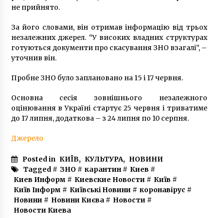
5 років ago
не прийнято.
За його словами, він отримав інформацію від трьох
незалежних джерел. “У високих владних структурах
готуються документи про скасування ЗНО взагалі”, –
уточнив він.
Пробне ЗНО було заплановано на 15 і 17 червня.
Основна сесія зовнішнього незалежного
оцінювання в Україні стартує 25 червня і триватиме
до 17 липня, додаткова – з 24 липня по 10 серпня.
Джерело
Posted in
КИЇВ
,
КУЛЬТУРА
,
НОВИНИ
Tagged #
ЗНО
#
карантин
#
Киев
#
Киев Информ
#
Киевские Новости
#
Київ
#
Київ Інформ
#
Київські Новини
#
коронавірус
#
Новини
#
Новини Києва
#
Новости
#
Новости Киева