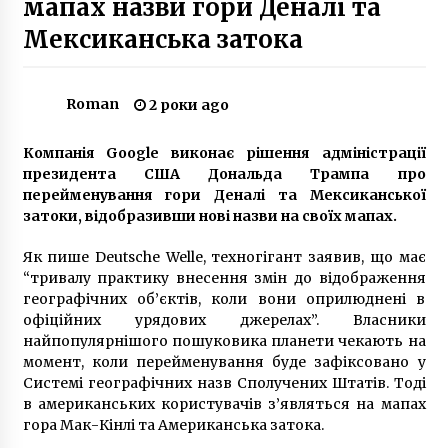
мапах назви гори Деналі та
5 років ago
Мексиканська затока
Свідоцтво про народження дитини видадуть
у будь-якому ЦНАПі столиці
7 років ago
Roman
2 роки ago
Компанія Google виконає рішення адміністрації
У Києві покажуть літографії Далі, Малевича
та Пікассо
президента США Дональда Трампа про
7 років ago
перейменування гори Деналі та Мексиканської
затоки, відобразивши нові назви на своїх мапах.
На станції метро “Майдан Незалежності”
Як пише Deutsche Welle, техногігант заявив, що має
розпочинається ремонт: скільки триватиме
“тривалу практику внесення змін до відображення
6 років ago
географічних об’єктів, коли вони оприлюднені в
офіційних урядових джерелах”. Власники
Президент підписав закон про продовження
найпопулярнішого пошуковика планети чекають на
пільгового періоду для авто на єврономерах
момент, коли перейменування буде зафіксовано у
7 років ago
Системі географічних назв Сполучених Штатів. Тоді
в американських користувачів з’являться на мапах
гора Мак-Кінлі та Американська затока.
В Киеве ликвидируют стратегическое
предприятие Министерства обороны