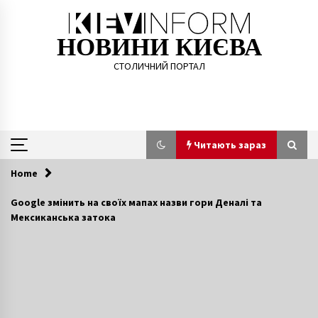
Skip
to
content
НОВИНИ КИЄВА
СТОЛИЧНИЙ ПОРТАЛ
Читають зараз
Home
Читають зараз
Google змінить на своїх мапах назви гори Деналі та
Мексиканська затока
Активісти закликають перетворити
будмайданчик у центрі Києва на парк з
озером (ФОТО)
7 років ago
Вагітна жінка загинула в автомобільній
аварії на Київщині