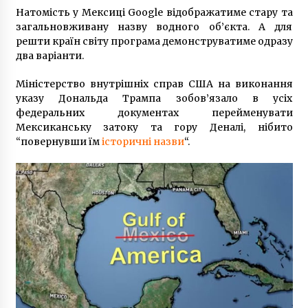
(ФОТО)
Натомість у Мексиці Google відображатиме стару та
9 років ago
загальновживану назву водного об’єкта. А для
решти країн світу програма демонструватиме одразу
два варіанти.
Міністерство внутрішніх справ США на виконання
указу Дональда Трампа зобов’язало в усіх
федеральних документах перейменувати
Мексиканську затоку та гору Деналі, нібито
“повернувши їм
історичні назви
“.