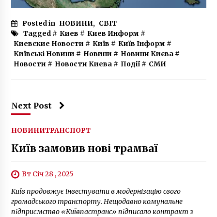
Posted in
НОВИНИ
,
СВІТ
Tagged #
Киев
#
Киев Информ
#
Киевские Новости
#
Київ
#
Київ Інформ
#
Київські Новини
#
Новини
#
Новини Києва
#
Новости
#
Новости Киева
#
Події
#
СМИ
Next Post
НОВИНИ
ТРАНСПОРТ
Київ замовив нові трамваї
Вт Січ 28 , 2025
Київ продовжує інвестувати в модернізацію свого
громадського транспорту. Нещодавно комунальне
підприємство «Київпастранс» підписало контракт з