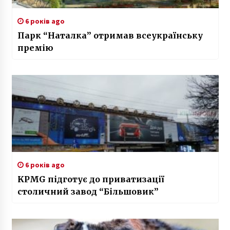
6 років ago
Парк “Наталка” отримав всеукраїнську
премію
6 років ago
KPMG підготує до приватизації
столичний завод “Більшовик”