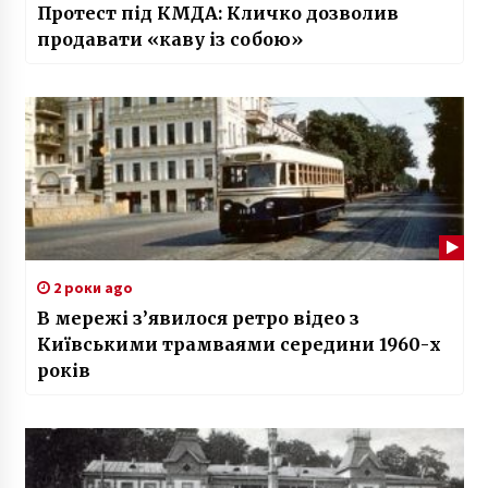
Протест під КМДА: Кличко дозволив
продавати «каву із собою»
2 роки ago
В мережі з’явилося ретро відео з
Київськими трамваями середини 1960-х
років