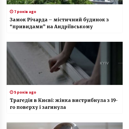
7 років ago
Замок Річарда – містичний будинок з
“привидами” на Андріївському
5 років ago
Трагедія в Києві: жінка вистрибнула з 19-
го поверху і загинула