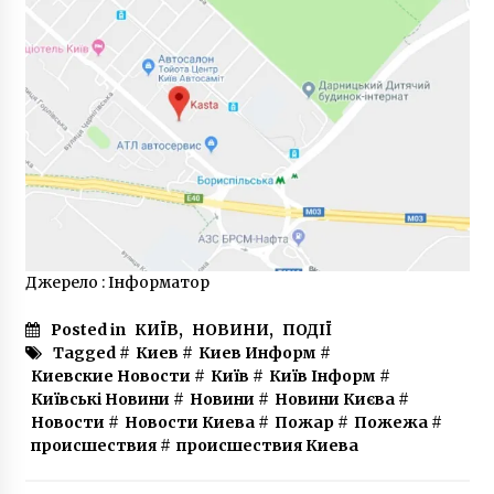
Джерело : Інформатор
Posted in
КИЇВ
,
НОВИНИ
,
ПОДІЇ
Tagged #
Киев
#
Киев Информ
#
Киевские Новости
#
Київ
#
Київ Інформ
#
Київські Новини
#
Новини
#
Новини Києва
#
Новости
#
Новости Киева
#
Пожар
#
Пожежа
#
происшествия
#
происшествия Киева