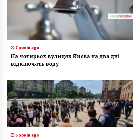
7 років ago
На чотирьох вулицях Києва на два дні
відключать воду
6 років ago