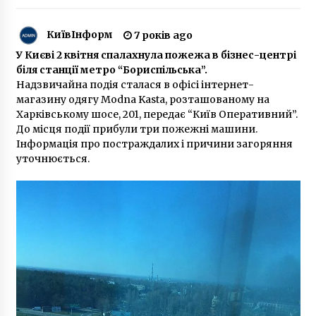
9 років ago
КиївІнформ
7 років ago
Полиция изъяла целый арсенал на
столичных Березняках
У Києві 2 квітня спалахнула пожежа в бізнес-центрі
10 років ago
біля станції метро “Бориспільська”.
Надзвичайна подія сталася в офісі інтернет-
магазину одягу Modna Kasta, розташованому на
Проезд в киевских маршрутках может
Харківському шосе, 201, передає “Київ Оперативний”.
подорожать до 8 гривен
До місця події прибули три пожежні машини.
10 років ago
Інформація про постраждалих і причини загоряння
уточнюється.
Нацвідбір на Євробачення 2019: хто пройшов
до фіналу
7 років ago
Вибух у будинку: людей запевнили, що
квартири, які роздав Зеленський, уже готові
6 років ago
Китайсько-російська компанія розробила
оптоволоконний кабель, посилений