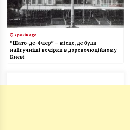
7 років ago
“Шато-де-Флер” – місце, де були
найгучніші вечірки в дореволюційному
Києві