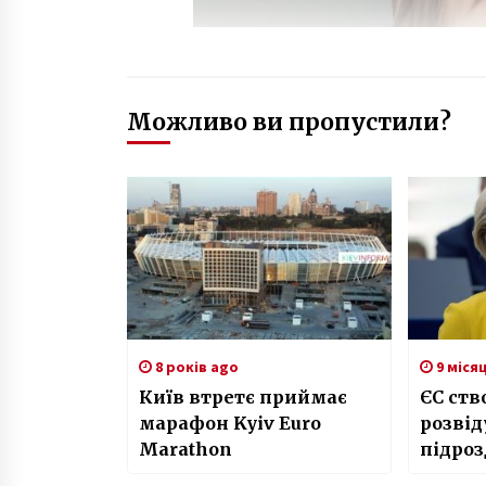
Можливо ви пропустили?
8 років ago
9 міся
Київ втретє приймає
ЄС ст
марафон Kyiv Euro
розві
Marathon
підроз
керів