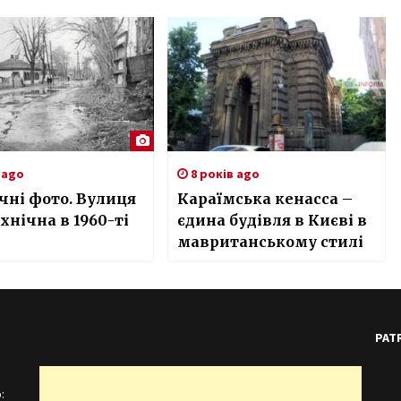
р Ляєн
контроль(ОБНОВЛЕНО)
 ago
8 років ago
чні фото. Вулиця
Караїмська кенасса –
хнічна в 1960-ті
єдина будівля в Києві в
мавританському стилі
PAT
: