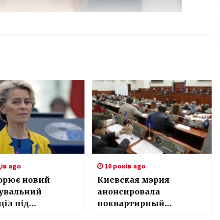
ців ago
10 років ago
ворює новий
Киевская мэрия
дувальний
анонсировала
діл під
поквартирный
ництвом Урсули
паспортный