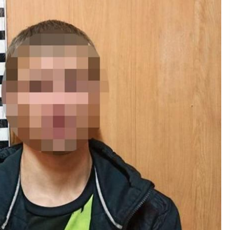
7 років ago
о
Активісти “Хто замовив Катю
Гандзюк?” йдуть на
пресконференцію Зеленського
6 років ago
Контролер автобуса змусив
я
школяра сплатити штраф йому на
картку. Чоловіка звільнили
5 років ago