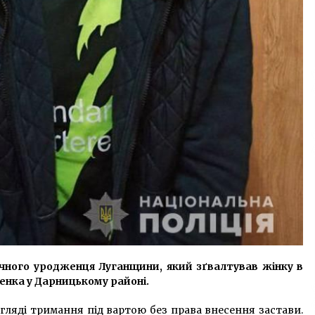
чного уродженця Луганщини, який зґвалтував жінку в
ренка у Дарницькому районі.
гляді тримання під вартою без права внесення застави.