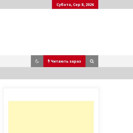
Субота, Сер 8, 2026
Читають зараз
В соцмережі показали 100-річне
фото вулиці Костьольна
2 роки ago
“Слугу народа” спіймали на
“кнопкодавстві”