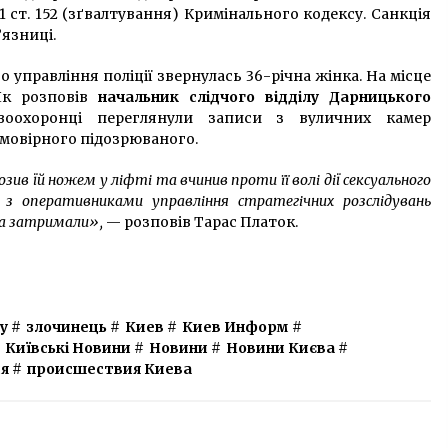
1 ст. 152 (зґвалтування) Кримінального кодексу. Санкція
’язниці.
 управління поліції звернулась 36-річна жінка. На місце
 Як розповів
начальник слідчого відділу Дарницького
воохоронці переглянули записи з вуличних камер
мовірного підозрюваного.
озив їй ножем у ліфті та вчинив проти її волі дії сексуального
но з оперативниками управління стратегічних розслідувань
та затримали»,
— розповів Тарас Платок.
у
#
злочинець
#
Киев
#
Киев Информ
#
Київські Новини
#
Новини
#
Новини Києва
#
я
#
происшествия Киева