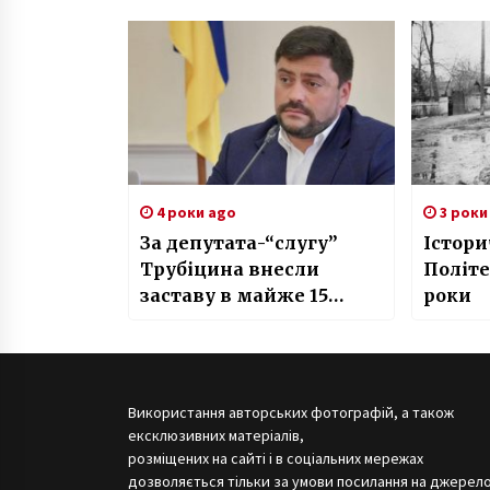
фон де
4 роки ago
3 роки
За депутата-“слугу”
Істори
Трубіцина внесли
Політе
заставу в майже 15
роки
мільйонів
Використання авторських фотографій, а також
ексклюзивних матеріалів,
розміщених на сайті і в соціальних мережах
дозволяється тільки за умови посилання на джерело