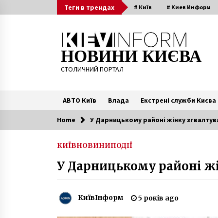
Skip
Теги в трендах
# Київ
# Киев Информ
to
content
НОВИНИ КИЄВА
СТОЛИЧНИЙ ПОРТАЛ
АВТО Київ
Влада
Екстрені служби Києва
Home
У Дарницькому районі жінку згвалтува
Читають зараз
КИЇВ
НОВИНИ
ПОДІЇ
МОЗ відкриє лікарню «Феофанія
У Дарницькому районі жі
для всіх українців
5 років ago
КиївІнформ
5 років ago
У Києві вночі горів будинок
Сікорського