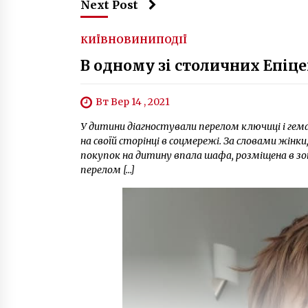
Next Post
КИЇВ
НОВИНИ
ПОДІЇ
В одному зі столичних Епіц
Вт Вер 14 , 2021
У дитини діагностували перелом ключиці і гем
на своїй сторінці в соцмережі. За словами жінки
покупок на дитину впала шафа, розміщена в зо
перелом […]