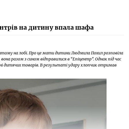
ентрів на дитину впала шафа
атому на лобі. Про це мати дитини Людмила Похил розповіла
, вона разом з сином відправилися в “Епіцентр”. Однак під час
ні дитячих товарів. В результаті удару хлопчик отримав