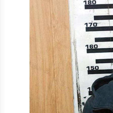
5 років ago
Онлайн-школа: на уроках активн
звучить російська мова
6 років ago
В Україні змінили поділ на
карантинні зони: Харків опинивс
у «червоній», а Тернопіль — у
«зеленій»
6 років ago