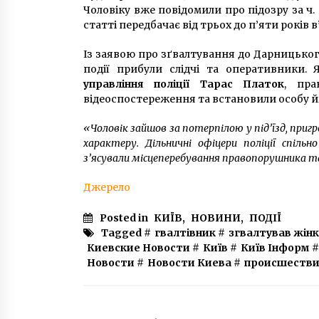
Чоловіку вже повідомили про підозру за ч. 
статті передбачає від трьох до п’яти років в
Із заявою про зґвалтування до Дарницького
події прибули слідчі та оперативники.
управління поліції Тарас Платок
, пра
відеоспостереження та встановили особу й
«Чоловік зайшов за потерпілою у під’їзд, пригр
характеру. Дільничні офіцери поліції спіль
з’ясували місцеперебування правопорушника 
Джерело
Posted in
КИЇВ
,
НОВИНИ
,
ПОДІЇ
Tagged #
гвалтівник
#
згвалтував жінк
Киевские Новости
#
Київ
#
Київ Інформ
#
Новости
#
Новости Киева
#
происшестви