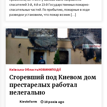
спасателей 3-й, 4-й и 23-й Государственных пожарно-
спасательных частей. По прибытию, пожарные в ходе
разведки установили, что пожар возник […]
Київська Область
НОВИНИ
ПОДІЇ
Сгоревший под Киевом дом
престарелых работал
нелегально
KievInform
10 років ago