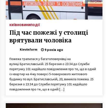
Під Києвом посеред вулиці застрілили
чоловіка
6 років ago
КИЇВ
НОВИНИ
ПОДІЇ
Під час пожежі у столиці
Раціони здорового харчування для зайнятих
як не витрачати час на кухню
врятували чоловіка
4 місяці ago
KievInform
9 років ago
Київська вулиця “червоних ліхтарів”
Пожежа трапилася у багатоповерхівці на
8 років ago
вулиці Братиславській. 25 березня о 23:34 до Служби
порятунку 101 надійшло повідомлення про те, що в одній
із квартир на 4-му поверсі 5-поверхового житлового
Музичні фонтани на Майдані і Русанівці
будинку по вул. Братиславській, 20, виникла пожежа. 25
коштуватимуть киянам 5,7 мільйона
березня о 23:34 до Служби порятунку 101 надійшло
9 років ago
повідомлення про те, що в одній […]
У Києві вночі стався вибух: згоріли кілька
автомобілів