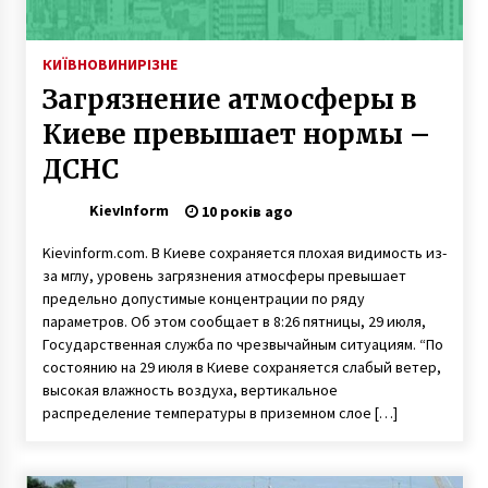
КИЇВ
НОВИНИ
РІЗНЕ
Загрязнение атмосферы в
Киеве превышает нормы –
ДСНС
KievInform
10 років ago
Kievinform.com. В Киеве сохраняется плохая видимость из-
за мглу, уровень загрязнения атмосферы превышает
предельно допустимые концентрации по ряду
параметров. Об этом сообщает в 8:26 пятницы, 29 июля,
Государственная служба по чрезвычайным ситуациям. “По
состоянию на 29 июля в Киеве сохраняется слабый ветер,
высокая влажность воздуха, вертикальное
распределение температуры в приземном слое […]