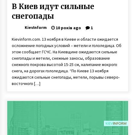
В Киев идут сильные
снегопады
KievInform
10 років ago
1
Kievinform.com. 13 ноября в Киеве и области ожидается
осложнение погодных условий – метели и гололедица. Об
этом сообщает ГСЧС. На Киевщине ожидаются сильные
снегопады и метели, снежные заносы, образование
снежного покрова высотой 15-25 см, налипание мокрого
снега, на дорогах гололедица. “По Киеве 13 ноября
ожидаются сильные снегопады, метели, порывы северо-
восточного […]