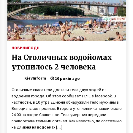
НОВИНИ
ПОДІЇ
На Столичных водойомах
утопилось 2 человека
KievInform
10 років ago
Столичные спасатели достали тела двух людей из
водоемов города. Об этом сообщает ГСЧС в facebook. В
частности, в 10 утра 22 июня обнаружили тело мужчины в
Венецианском проливе. Второго утопленника нашли около
24:00 на озере Солнечное. Тела умерших передали
правоохранительным органам. Как известно, по состоянию
на 23 июня на водоемах […]