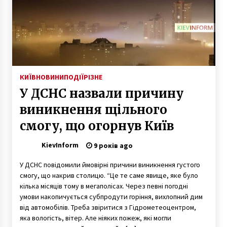
7 років ago
На авіабазі у Василькові автомобіль
зіткнувся з літаком: постраждав водій
5 років ago
З’явилися фото банкноти часів Української
КИЇВ
НОВИНИ
ПОДІЇ
РІЗНЕ
народної республіки, яку перевипустить НБУ
У ДСНС назвали причину
8 років ago
виникнення щільного
У Києві зафіксували саму теплу ніч в історії
смогу, що огорнув Київ
6 років ago
KievInform
9 років ago
У ДСНС повідомили ймовірні причини виникнення густого
В Укрзалізниці планують перефарбувати
смогу, що накрив столицю. “Це те саме явище, яке було
вагони
кілька місяців тому в мегаполісах. Через певні погодні
6 років ago
умови накопичується субпродути горіння, вихлопний дим
від автомобілів. Треба звіритися з Гідрометеоцентром,
Україна запроваджує санкції щодо Нікарагуа
яка вологість, вітер. Але ніяких пожеж, які могли
через почесне консульство у Криму