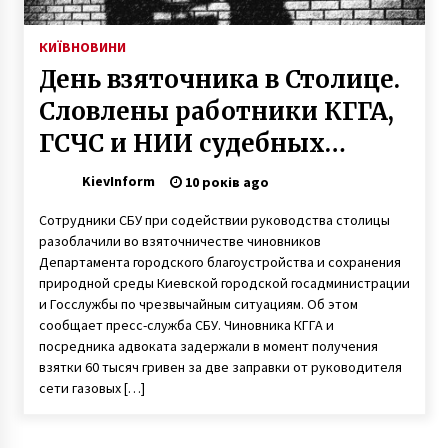
КИЇВ
НОВИНИ
День взяточника в Столице.
Словлены работники КГГА,
ГСЧС и НИИ судебных
экспертиз
KievInform
10 років ago
Сотрудники СБУ при содействии руководства столицы
разоблачили во взяточничестве чиновников
Департамента городского благоустройства и сохранения
природной среды Киевской городской госадминистрации
и Госслужбы по чрезвычайным ситуациям. Об этом
сообщает пресс-служба СБУ. Чиновника КГГА и
посредника адвоката задержали в момент получения
взятки 60 тысяч гривен за две заправки от руководителя
сети газовых […]