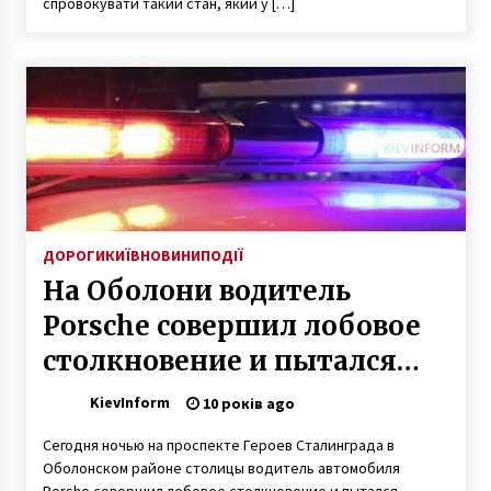
спровокувати такий стан, який у […]
6 років ago
ДОРОГИ
КИЇВ
НОВИНИ
ПОДІЇ
На Оболони водитель
Porsche совершил лобовое
столкновение и пытался
скрыться с места аварии
KievInform
10 років ago
Сегодня ночью на проспекте Героев Сталинграда в
Оболонском районе столицы водитель автомобиля
Porshe совершил лобовое столкновение и пытался