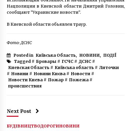
Нацполиции в Киевской области Дмитрий Головин,
сообщают “Украинские новости”.
В Киевской области обьявлен траур.
Фото: ДСНС
Posted in
Київська Область
,
НОВИНИ
,
ПОДІЇ
Tagged #
Бровары
#
ГСЧС
#
ДСНС
#
Киевская Область
#
Київська область
#
Литочки
#
Новини
#
Новини Києва
#
Новости
#
Новости Киева
#
Пожар
#
Пожежа
#
происшествия
Next Post
БУДІВНИЦТВО
ДОРОГИ
НОВИНИ