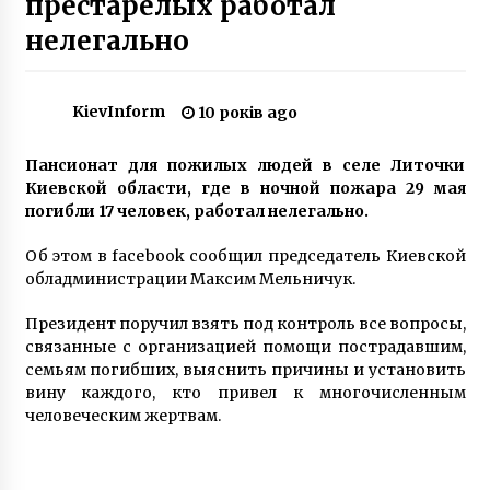
престарелых работал
10 років ago
нелегально
На київському сміттєзвалищі спалахнула
пожежа
6 років ago
KievInform
10 років ago
Пансионат для пожилых людей в селе Литочки
З Троєщини і Позняків: Uber Shuttle запустив
6 нових маршрутів в центр Києва
Киевской области, где в ночной пожара 29 мая
6 років ago
погибли 17 человек, работал нелегально.
Об этом в facebook сообщил председатель Киевской
На Київщині жінка утримувала 69 собак та
обладминистрации Максим Мельничук.
котів в одній квартирі
5 років ago
Президент поручил взять под контроль все вопросы,
связанные с организацией помощи пострадавшим,
Невідомі розібрали банери, що закривали
семьям погибших, выяснить причины и установить
пам’ятник Щорсу
вину каждого, кто привел к многочисленным
7 років ago
человеческим жертвам.
Ректор КНУ скасував указ про поновлення
Портнова та вибачився перед студентами