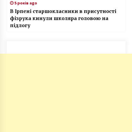
5 років ago
В Ірпені старшокласники в присутності
фізрука кинули школяра головою на
підлогу