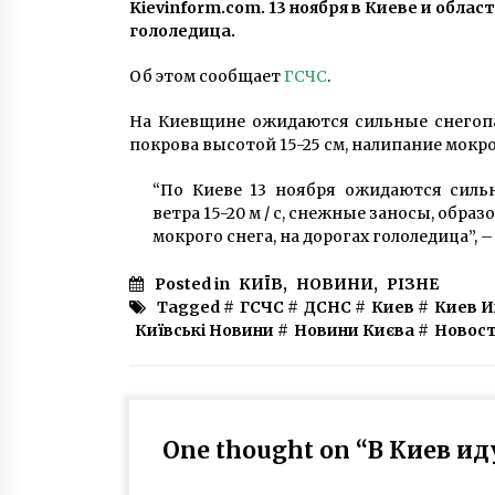
7 років ago
Kievinform.com. 13 ноября в Киеве и обл
гололедица.
11 травня на Поштовій площі
Об этом сообщает
ГСЧС
.
відбудеться екологічний
«Зелений марафон»
На Киевщине ожидаются сильные снегопа
7 років ago
покрова высотой 15-25 см, налипание мокрог
У Києві зупинять швидкісні
“По Киеве 13 ноября ожидаются силь
трамваї і перекриють проспект
Перемоги
ветра 15-20 м / с, снежные заносы, обра
7 років ago
мокрого снега, на дорогах гололедица”, 
Posted in
КИЇВ
,
НОВИНИ
,
РІЗНЕ
Tagged #
ГСЧС
#
ДСНС
#
Киев
#
Киев 
Київські Новини
#
Новини Києва
#
Новос
One thought on “
В Киев и