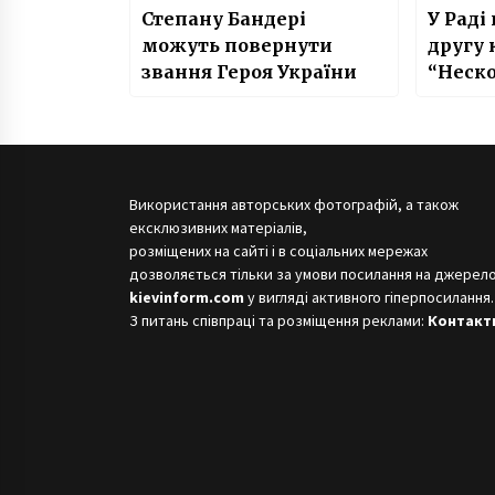
Степану Бандері
У Раді
можуть повернути
другу 
звання Героя України
“Неско
Використання авторських фотографій, а також
ексклюзивних матеріалів,
розміщених на сайті і в соціальних мережах
дозволяється тільки за умови посилання на джерело
kievinform.com
у вигляді активного гіперпосилання.
З питань співпраці та розміщення реклами:
Контакт