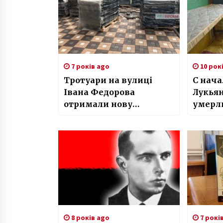
7 років ago
10 рок
Тротуари на вулиці
С нача
Івана Федорова
Лукья
отримали нову
умерли
кольорову гаму
заклю
8 років ago
7 рокі