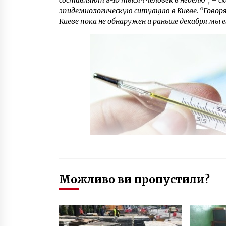
составляют 8-10 тысяч человек в неделю”, – с
эпидемиологическую ситуацию в Киеве. “Говоря
Киеве пока не обнаружен и раньше декабря мы ег
Можливо ви пропустили?