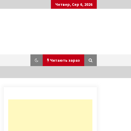
Четвер, Сер 6, 2026
Читають зараз
Під АП активісти та учасники
війни встановили намети через
незабезпечення субвенцій на
житло для ветеранів АТО (ФОТО,
7 років ago
ВІДЕО)
Київрада покаже нардепам Ради,
як голосувати без “кнопкодаства”