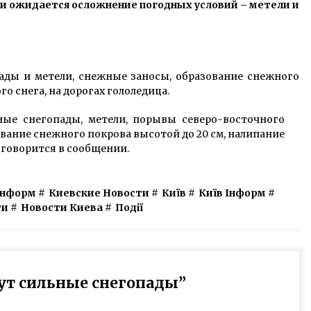
асти ожидается осложнение погодных условий – метели и
5 років ago
Суд визнав законною розбудову
Биківні
9 років ago
ды и метели, снежные заносы, образование снежного
о снега, на дорогах гололедица.
Офіс президента відмовився від
ные снегопады, метели, порывы северо-восточного
ідеї переїзду з Банкової
зование снежного покрова высотой до 20 см, налипание
7 років ago
– говорится в сообщении.
Информ
#
Киевские Новости
#
Київ
#
Київ Інформ
#
ти
#
Новости Киева
#
Події
дут сильные снегопады
”