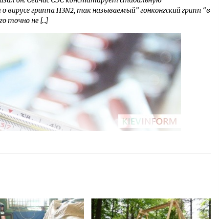
казал он. Сейчас СЭС констатирует стабильную
 о вирусе гриппа H3N2, так называемый” гонконгский грипп “в
о точно не […]