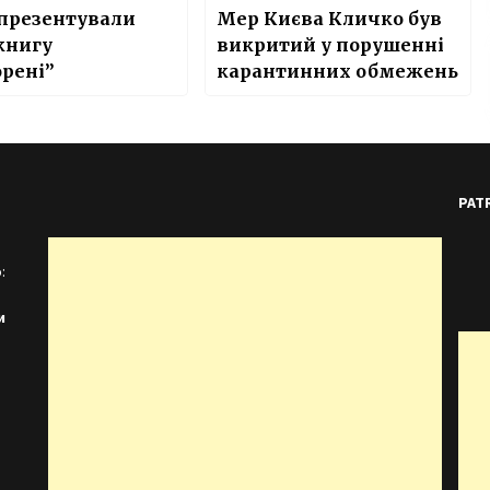
 презентували
Мер Києва Кличко був
книгу
викритий у порушенні
рені”
карантинних обмежень
PAT
:
и