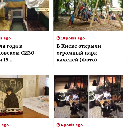
ів ago
10 років ago
ла года в
В Киеве открыли
новском СИЗО
огромный парк
 15
качелей (Фото)
ченных
в ago
6 років ago