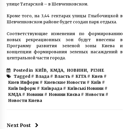
7 років ago
улице Татарской – в Шевченковском.
Кроме того, на 3,44 гектарах улицы Глыбочицкой в
Шевченковском районе будет создан парк отдыха.
Соответствующие изменения по формированию
новых рекреационных зон будут внесены в
Программу развития зеленой зоны Киева и
концепции формирования зеленых насаждений в
центральной части города.
Posted in
КИЇВ
,
КМДА
,
НОВИНИ
,
РІЗНЕ
Tagged #
Влада
#
Власть
#
КГГА
#
Киев
#
Киев Информ
#
Киевские Новости
#
Київ
#
Київ Інформ
#
Київрада
#
Київські Новини
#
КМДА
#
Новини
#
Новини Києва
#
Новости
#
Новости Киева
Next Post