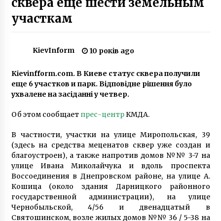
сквера еще шести земельным
участкам
Дивовижний Нацбанк. Історія не про гроші, а
про архітектуру
7 років ago
KievInform
10 років ago
Kievinfform.com. В Киеве статус сквера получили
Софія Ротару стала хедлайнером Atlas
Weekend
еще 6 участков и парк. Відповідне рішення було
7 років ago
ухвалене на засіданні у четвер.
Об этом сообщает
прес-центр
КМДА.
У Києві на два дні зупинять рух трамваїв:
подробиці
В частности, участки на улице Миропольская, 39
7 років ago
(здесь на средства меценатов сквер уже создан и
благоустроен), а также напротив домов №№ 3-7 на
Київ піднявся у рейтингу «розумних» міст
улице Ивана Миколайчука и вдоль проспекта
5 років ago
Воссоединения в Днепровском районе, на улице А.
Кошица (около здания Дарницкого районного
государственной администрации), на улице
Чернобыльской, 4/56 и двенадцатый в
Знаменитий “Будинок Морозова” – елітне
житло початку XX сторіччя
Святошинском, возле жилых домов №№ 36 / 5-38 на