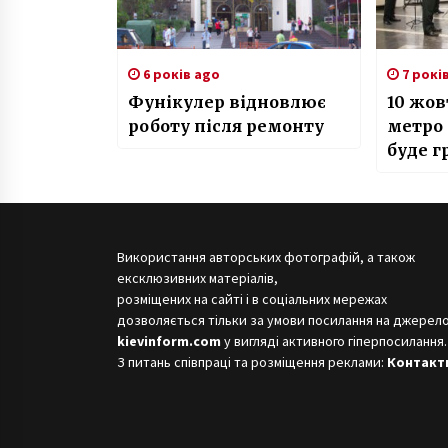
6 років ago
7 рокі
Фунікулер відновлює
10 жов
роботу після ремонту
метро 
буде г
оркес
Використання авторських фотографій, а також
ексклюзивних матеріалів,
розміщених на сайті і в соціальних мережах
дозволяється тільки за умови посилання на джерело
kievinform.com
у вигляді активного гіперпосилання.
З питань співпраці та розміщення реклами:
Контакт