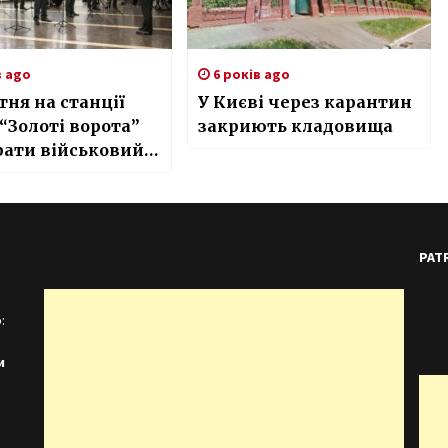
в ago
6 років ago
тня на станції
У Києві через карантин
“Золоті ворота”
закриють кладовища
рати військовий
тр
PAT
:
и