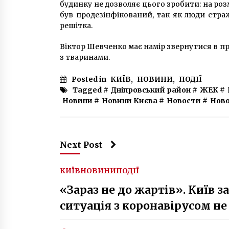
будинку не дозволяє цього зробити: на роз
був продезінфікований, так як люди стражд
решітка.
Віктор Шевченко має намір звернутися в п
з тваринами.
Posted in
КИЇВ
,
НОВИНИ
,
ПОДІЇ
Tagged #
Дніпровський район
#
ЖЕК
#
Новини
#
Новини Києва
#
Новости
#
Ново
Next Post
КИЇВ
НОВИНИ
ПОДІЇ
«Зараз не до жартів». Київ 
ситуація з коронавірусом н