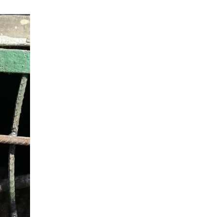
5 років ago
Из колонии-поселения в
Коцюбинском сбежали 50
заключенных
10 років ago
Поліція затримала жінку, яка
знімала у порно власних дітей
5 років ago