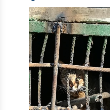
КГГА утвердила строительство
сквера имени Павла Шеремета в
центре Киева
8 років ago
Столичним кав’ярням дозволили
працювати на винос
6 років ago