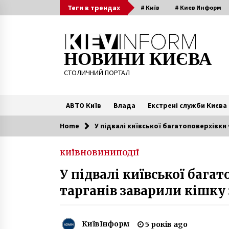
Skip
Теги в трендах
# Київ
# Киев Информ
to
content
НОВИНИ КИЄВА
СТОЛИЧНИЙ ПОРТАЛ
АВТО Київ
Влада
Екстрені служби Києва
Home
У підвалі київської багатоповерхівки
Читають зараз
КИЇВ
НОВИНИ
ПОДІЇ
В Давида Арахамії підозра на
У підвалі київської бага
коронавірус: два тести дали
протилежний результат
тарганів заварили кішку
6 років ago
Віталій Кличко пішов у відпустку
5 років ago
КиївІнформ
5 років ago