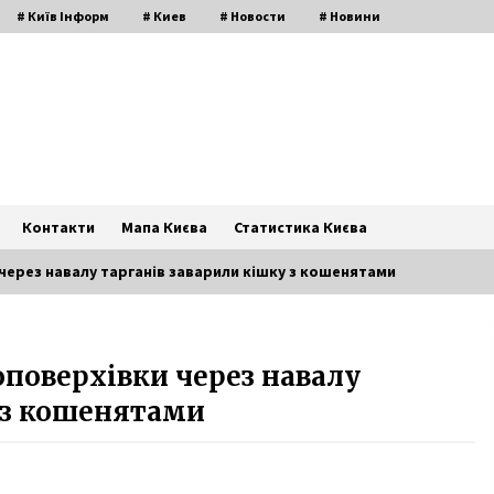
# Київ Інформ
# Киев
# Новости
# Новини
Контакти
Мапа Києва
Статистика Києва
 через навалу тарганів заварили кішку з кошенятами
Під Києвом намагалися викрасти
топоверхівки через навалу
дочку блогерки заради викупу
6 років ago
 з кошенятами
У Верховному Суді заборонили
будувати у Протасовому Яру