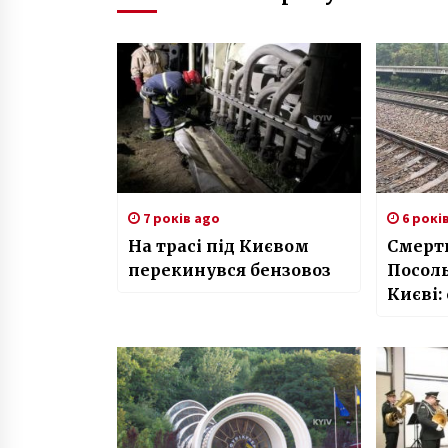
7 років ago
6 рокі
На трасі під Києвом
Смерть
перекинувся бензовоз
Посол
Києві:
деталі