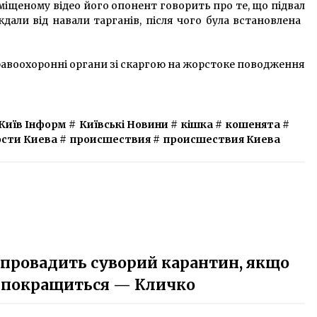
міщеному відео його опонент говорить про те, що підвал
али від навали тарганів, після чого була встановлена ​​
равоохоронні органи зі скаргою на жорстоке поводження
Київ Інформ
#
Київські Новини
#
кішка
#
кошенята
#
сти Киева
#
происшествия
#
происшествия Киева
запровадить суворий карантин, якщо
е покращиться — Кличко