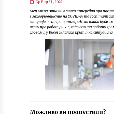
Ср Бер 31 , 2021
Мер Києва Віталій Кличко попередив про посил
з захворюваністю на COVID-19 та госпіталізац
ситуація не покращиться, міська влада буде з
чергу про роботу шкіл, садочків та роботу гро
словами, у Києві склалася критична ситуація із 
Можливо ви пропустили?