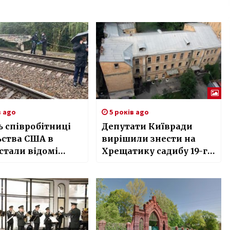
в ago
5 років ago
 співробітниці
Депутати Київради
ьства США в
вирішили знести на
 стали відомі
Хрещатику садибу 19-го
 розслідування
століття