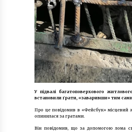
У підвалі багатоповерхового житловог
встановили ґрати, «заваривши» тим сами
Про це повідомив в «Фейсбук» місцевий 
опинилася за гратами.
Він повідомив, що за допомогою лома с