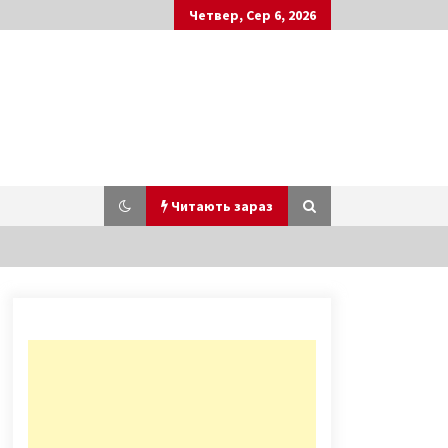
Четвер, Сер 6, 2026
Читають зараз
На Андреевском спуске в Киеве
демонтируют кран на месте
скандальной стройки
8 років ago
“Втомлений” столичний міст на
Труханів острів заклали
бетонними плитами