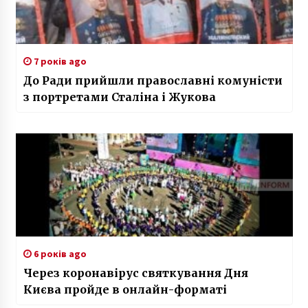
7 років ago
До Ради прийшли православні комуністи
з портретами Сталіна і Жукова
6 років ago
Через коронавірус святкування Дня
Києва пройде в онлайн-форматі