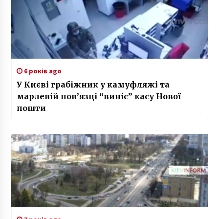
6 років ago
У Києві грабіжник у камуфляжі та
марлевій пов’язці “виніс” касу Нової
пошти