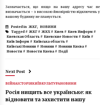
Зазначається, що якщо на вашу адресу час не
визначається – з високою ймовірністю відключень у
вашому будинку не планується.
Posted in
ЖКГ
,
НОВИНИ
Tagged #
ЖКГ
#
ЖКХ
#
Киев
#
Киев Информ
#
Киевская Область
#
Киевские Новости
#
Київ
#
Київ Інформ
#
Київська область
#
Київські Новини
#
Новини
#
Новини Києва
#
Новости
#
Новости Киева
#
Події
Next Post
ВІЙНА
ІСТОРІЯ
КИЇВ
КУЛЬТУРА
НОВИНИ
​Росія нищить все українське: як
відновити та захистити нашу