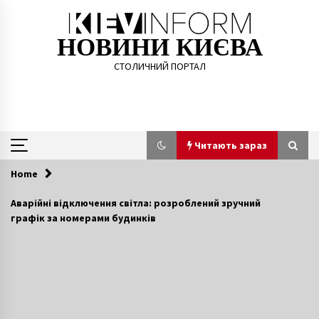
Skip
to
content
НОВИНИ КИЄВА
СТОЛИЧНИЙ ПОРТАЛ
Читають зараз
Home
Читають зараз
Аварійні відключення світла: розроблений зручний
графік за номерами будинків
Киев накроет циклон: синоптик дала свежий
прогноз погоды
8 років ago
У Києві знайшли мертвим зниклого 24-
річного іноземця
7 років ago