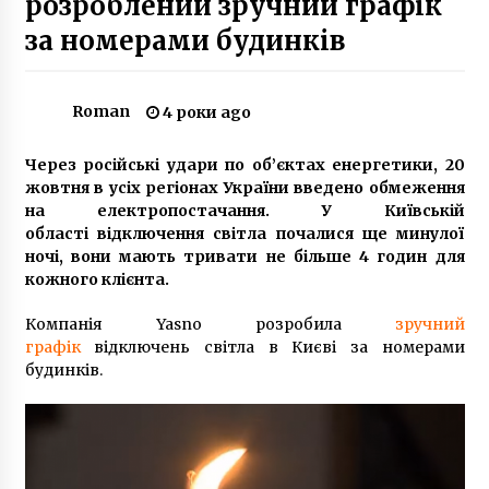
розроблений зручний графік
8 років ago
за номерами будинків
Вкладчики перекрыли ул. Сечевых Стрельцов
(Фото)
10 років ago
Roman
4 роки ago
Через російські удари по об’єктах енергетики, 20
У Києві зменшують вартість опалення в
будинках за допомогою смартфона та
жовтня в усіх регіонах України введено обмеження
програми регулювання тепла
на електропостачання. У Київській
7 років ago
області відключення світла почалися ще минулої
ночі, вони мають тривати не більше 4 годин для
Ввечері 13 серпня метро може змінити графік
кожного клієнта.
своєї роботи
7 років ago
Компанія Yasno розробила
зручний
графік
відключень світла в Києві за номерами
будинків.
Сгоревший под Киевом дом престарелых
работал нелегально
10 років ago
У центрі Києва екскаватор натрапив на
надгробок могили генерала