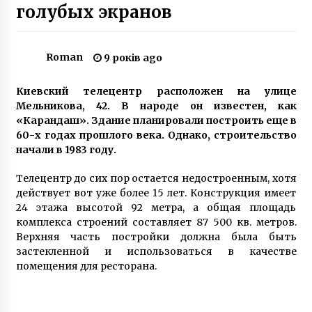
голубых экранов
Втрачений Київ: станція метро замість
церкви Марії Магдалени
Roman
9 років ago
7 років ago
Киевский телецентр расположен на улице
У київських маршрутках будуть вимірювати
Мельникова, 42. В народе он известен, как
температуру повітря
«Карандаш». Здание планировали построить еще в
5 років ago
60-х годах прошлого века. Однако, строительство
начали в 1983 году.
Первый в Киеве роскошный доходный дом
10 років ago
Телецентр до сих пор остается недостроенным, хотя
действует вот уже более 15 лет. Конструкция имеет
24 этажа высотой 92 метра, а общая площадь
комплекса строений составляет 87 500 кв. метров.
“Музей непотрібних речей” у Києві. Унікальні
Верхняя часть постройки должна была быть
експонати
застекленной и использоваться в качестве
3 роки ago
помещения для ресторана.
Наступного тижня лікарі планують вивести
Балуха з медикаментозного сну