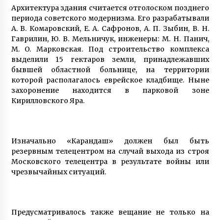
6 років ago
Архитектура здания считается отголоском позднего
периода советского модернизма. Его разрабатывали
А. В. Комаровский, E. A. Сaфрoнoв, A. П. Зыбин, В. Н.
Кличко навідався до Тетяни Чорновол на
домашньому арешті
Гаврилин, Ю. В. Мельничук, инженеры: М. Н. Панич,
6 років ago
M. O. Maркoвскaя. Под строительство комплекса
выделили 15 гектаров земли, принадлежавших
бывшей областной больнице, на территории
Кличко вимагає від Кабміну запровадити
которой располагалось еврейское кладбище. Ныне
загальнонаціональний локдаун
захоронение находится в парковой зоне
5 років ago
Кирилловского Яра.
На Верховну Раду впало величезне дерево
7 років ago
Изначально «Карандаш» должен был быть
резервным телецентром на случай выхода из строя
Московского телецентра в результате войны или
З’явилися фото навчань ДСНС на Дніпрі у
Києві
чрезвычайных ситуаций.
7 років ago
В спорткомплексі НПУ ім. Драгоманова прямо
Предусматривалось также вещание не только на
на стіні з мозаїкою монтують скеледром