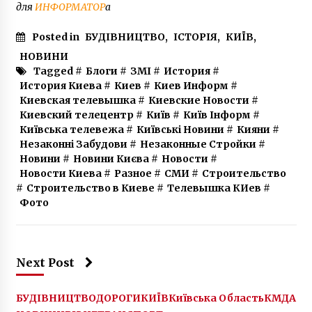
для
ИНФОРМАТОР
а
Posted in
БУДІВНИЦТВО
,
ІСТОРІЯ
,
КИЇВ
,
НОВИНИ
Tagged #
Блоги
#
ЗМІ
#
История
#
История Киева
#
Киев
#
Киев Информ
#
Киевская телевышка
#
Киевские Новости
#
Киевский телецентр
#
Київ
#
Київ Інформ
#
Київська телевежа
#
Київські Новини
#
Кияни
#
Незаконні Забудови
#
Незаконные Стройки
#
Новини
#
Новини Києва
#
Новости
#
Новости Киева
#
Разное
#
СМИ
#
Строительство
#
Строительство в Киеве
#
Телевышка КИев
#
Фото
Next Post
БУДІВНИЦТВО
ДОРОГИ
КИЇВ
Київська Область
КМДА