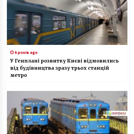
6 років ago
У Генплані розвитку Києві відмовились
від будівництва зразу трьох станцій
метро