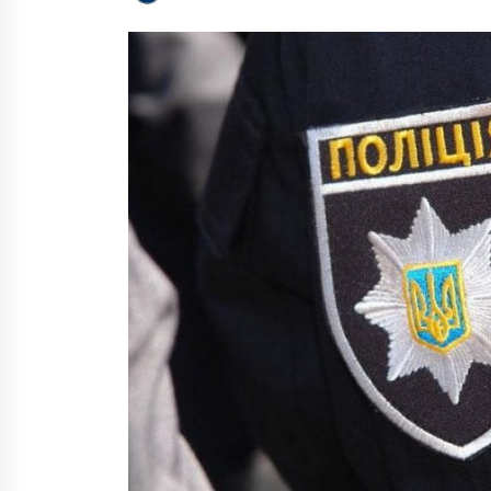
госпіталі
6 років ago
На Південному вокзалі може
з`явитися великий ТРЦ- Кравцов
7 років ago
У Києві з-під асфальту забив
новий фонтан
5 років ago