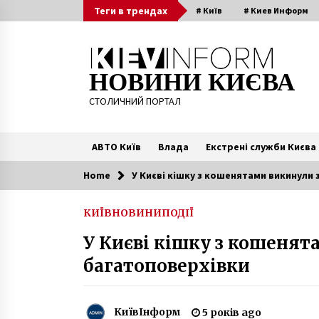
Skip
Теги в трендах
# Київ
# Киев Информ
to
content
НОВИНИ КИЄВА
СТОЛИЧНИЙ ПОРТАЛ
АВТО Київ
Влада
Екстрені служби Києва
Home
У Києві кішку з кошенятами викинули 
Читають зараз
КИЇВ
НОВИНИ
ПОДІЇ
У Києві невідомі влаштували
У Києві кішку з кошенят
масові підпали магазинів (фото,
відео)
багатоповерхівки
7 років ago
Воїн 72-ї бригади Богдан
Петренко, отримав 4 березня
КиївІнформ
5 років ago
поранення в голову, помер в