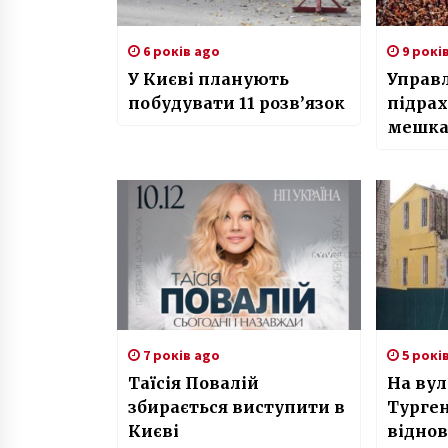
6 років ago
9 рокі
У Києві планують
Управ
побудувати 11 розв’язок
підрах
мешка
7 років ago
5 рокі
Таїсія Повалій
На вул
збирається виступити в
Турген
Києві
відно