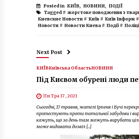
Posted in
КИЇВ
,
НОВИНИ
,
ПОДІЇ
Tagged #
жорстоке поводження з тва
Киевские Новости
#
Київ
#
Київ Інформ
#
Новости
#
Новости Киева
#
Події
#
Поліц
Next Post
КИЇВ
Київська Область
НОВИНИ
Під Києвом обурені люди п
Пн Тра 17 , 2021
Сьогодні, 17 травня, жителі Ірпеня і Бучі пере
протестують проти тотальної забудови і вируб
кажуть, що за день там можуть вирубати цілі га
може видавати дозвіл […]