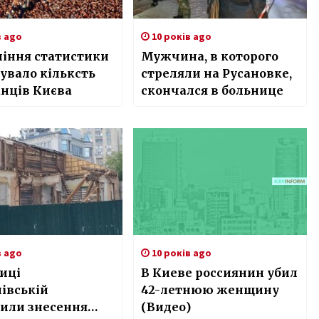
в ago
10 років ago
ління статистики
Мужчина, в которого
увало кільксть
стреляли на Русановке,
нців Києва
скончался в больнице
в ago
10 років ago
иці
В Киеве россиянин убил
івській
42-летнюю женщину
вили знесення
(Видео)