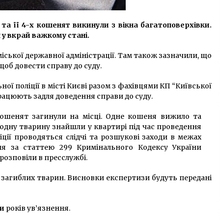
 та її 4-х кошенят викинули з вікна багатоповерхівки.
у вкрай важкому стані.
іської державної адміністрації. Там також зазначили, що
щоб довести справу до суду.
ої поліції в місті Києві разом з фахівцями КП “Київської
працюють задля доведення справи до суду.
кошенят загинули на місці. Одне кошеня вижило та
 одну тварину знайшли у квартирі під час проведення
ліції проводяться слідчі та розшукові заходи в межах
ня за статтею 299 Кримінального Кодексу України
розповіли в пресслужбі.
 загиблих тварин. Висновки експертизи будуть передані
и
років ув’язнення.