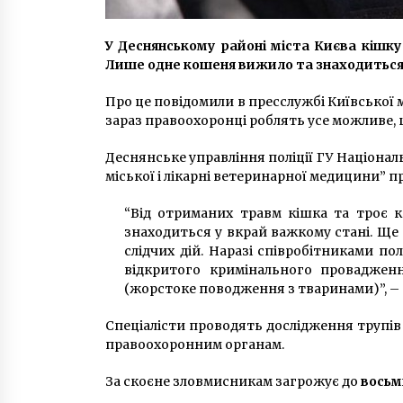
У Деснянському районі міста Києва кішку
Лише одне кошеня вижило та знаходиться 
Про це повідомили в пресслужбі Київської м
зараз правоохоронці роблять усе можливе, 
Деснянське управління поліції ГУ Національн
міської і лікарні ветеринарної медицини” 
“Від отриманих травм кішка та троє 
знаходиться у вкрай важкому стані. Ще
слідчих дій. Наразі співробітниками по
відкритого кримінального проваджен
(жорстоке поводження з тваринами)”, – 
Спеціалісти проводять дослідження трупів
правоохоронним органам.
За скоєне зловмисникам загрожує до
восьм