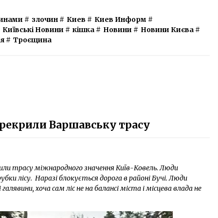
ринами
#
злочин
#
Киев
#
Киев Информ
#
Київські Новини
#
кішка
#
Новини
#
Новини Києва
#
ія
#
Троєщина
ерекрили Варшавську трасу
крили трасу міжнародного значення Київ-Ковель. Люди
ки лісу. Наразі блокується дорога в районі Бучі. Люди
лявини, хоча сам ліс не на балансі міста і місцева влада не