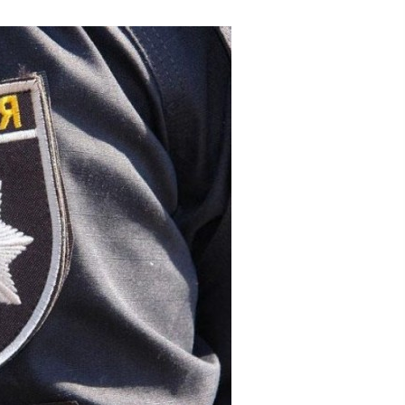
5 років ago
Освіта для різночинців. Історія
Другої київської гімназії
7 років ago
Справжнє меценацтво: як
створили лікарню для бідних
дітей у XIX столлітті
7 років ago