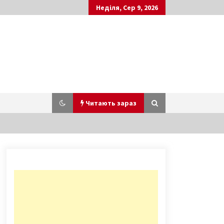
Неділя, Сер 9, 2026
Читають зараз
Пересування Києвом в
комендантську годину. Нові
перепустки
4 роки ago
В Україні стартує реформа таксі
6 років ago