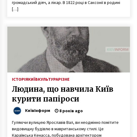
громадський діяч, а лікар. В 1822 році в Саксонії в родині
[…]
ІСТОРІЯ
КИЇВ
КУЛЬТУРА
РІЗНЕ
Людина, що навчила Київ
курити папіроси
КиївІнформ
8 років ago
Гуляючи вулицею Ярославів Вал, ви неодмінно помітите
видовищну будівлю в мавританському стилі. Це
Караїмська Кенасса, побудована архітектором