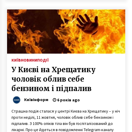
5 років ago
КИЇВ
НОВИНИ
ПОДІЇ
У Києві на Хрещатику
чоловік облив себе
бензином і підпалив
КиївІнформ
6 років ago
Страшна подія сталася у центрі Києва на Хрещатику – у ніч
проти неділі, 11 жовтня, чоловік облив себе бензином і
підпалив. З 100% опіків тіла він був госпіталізований до
лікарні. Про це йдеться в повідомленні Telegram-каналу