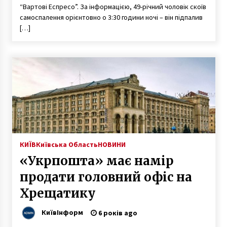
“Вартові Еспресо”. За інформацією, 49-річний чоловік скоїв
самоспалення орієнтовно о 3:30 години ночі – він підпалив
[…]
КИЇВ
Київська Область
НОВИНИ
«Укрпошта» має намір
продати головний офіс на
Хрещатику
КиївІнформ
6 років ago