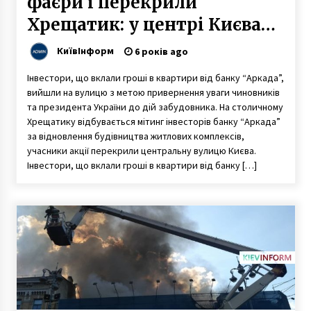
фаєри і перекрили
Хрещатик: у центрі Києва
утворився затор
КиївІнформ
6 років ago
Інвестори, що вклали гроші в квартири від банку “Аркада”,
вийшли на вулицю з метою привернення уваги чиновників
та президента України до дій забудовника. На столичному
Хрещатику відбувається мітинг інвесторів банку “Аркада”
за відновлення будівництва житлових комплексів,
учасники акції перекрили центральну вулицю Києва.
Інвестори, що вклали гроші в квартири від банку […]