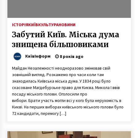
ІСТОРІЯ
КИЇВ
КУЛЬТУРА
НОВИНИ
Забутий Київ. Міська дума
знищена більшовиками
КиївІнформ
8 років ago
Майдан Незалежності неодноразово змінював свій
зовнішній вигляд. Розкажемо про часи коли там
знаходилась Київська міська дума. У 1834 році було
скасоване Магдебурзьке право для Києва. Микола І ввів
посаду міського голови. Оголосили про
вибори. Брати участь могли всі у кого була нерухомість в
Києві. На перших виборах київського міського голови було
72 кандидати, перемогу […]