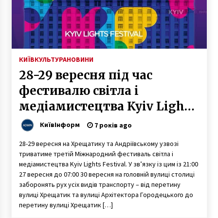
КИЇВ
КУЛЬТУРА
НОВИНИ
28-29 вересня під час
фестивалю світла і
медіамистецтва Kyiv Lights
Festival перекриють
КиївІнформ
7 років ago
транспортний рух на
28-29 вересня на Хрещатику та Андріївському узвозі
Хрещатику
триватиме третій Міжнародний фестиваль світла і
медіамистецтва Kyiv Lights Festival. У зв’язку із цим із 21:00
27 вересня до 07:00 30 вересня на головній вулиці столиці
заборонять рух усіх видів транспорту – від перетину
вулиці Хрещатик та вулиці Архітектора Городецького до
перетину вулиці Хрещатик […]