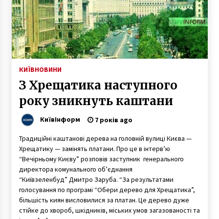
КИЇВ
НОВИНИ
З Хрещатика наступного
року зникнуть каштани
КиївІнформ
7 років ago
Традиційні каштанові дерева на головній вулиці Києва —
Хрещатику — замінять платани. Про це в інтерв’ю
“Вечірньому Києву” розповів заступник генерального
директора комунального об’єднання
“Київзеленбуд” Дмитро Заруба. “За результатами
голосування по програмі “Обери дерево для Хрещатика”,
більшість киян висловилися за платан. Це дерево дуже
стійке до хвороб, шкідників, міських умов загазованості та