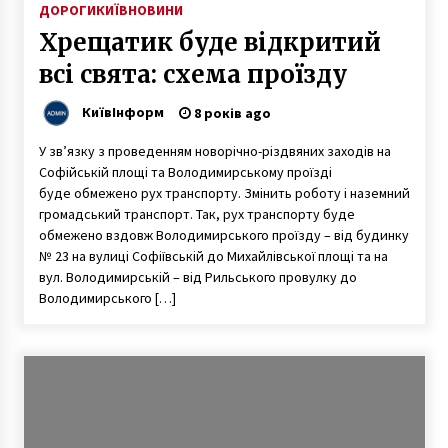
ДОРОГИ
КИЇВ
НОВИНИ
Хрещатик буде відкритий
всі свята: схема проїзду
КиївІнформ
8 років ago
У зв’язку з проведенням новорічно-різдвяних заходів на
Софійській площі та Володимирському проїзді
буде обмежено рух транспорту. Змінить роботу і наземний
громадський транспорт. Так, рух транспорту буде
обмежено вздовж Володимирського проїзду – від будинку
№ 23 на вулиці Софіївській до Михайлівської площі та на
вул. Володимирській – від Рильського провулку до
Володимирського […]