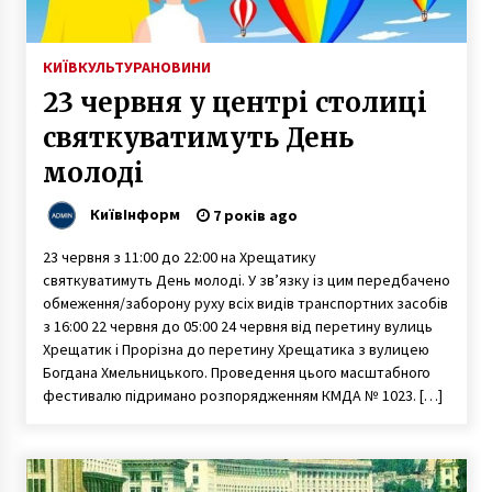
КИЇВ
КУЛЬТУРА
НОВИНИ
23 червня у центрі столиці
святкуватимуть День
молоді
КиївІнформ
7 років ago
23 червня з 11:00 до 22:00 на Хрещатику
святкуватимуть День молоді. У зв’язку із цим передбачено
обмеження/заборону руху всіх видів транспортних засобів
з 16:00 22 червня до 05:00 24 червня від перетину вулиць
Хрещатик і Прорізна до перетину Хрещатика з вулицею
Богдана Хмельницького. Проведення цього масштабного
фестивалю підримано розпорядженням КМДА № 1023. […]