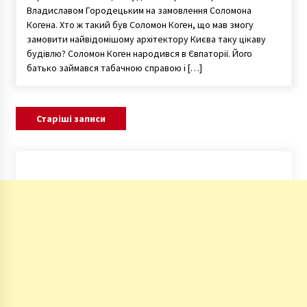
Владиславом Городецьким на замовлення Соломона
Когена. Хто ж такий був Соломон Коген, що мав змогу
замовити найвідомішому архітектору Києва таку цікаву
будівлю? Соломон Коген народився в Євпаторії. Його
батько займався табачною справою і […]
Навігація
Старіші записи
за
записами