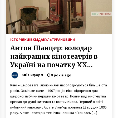
ІСТОРІЯ
КИЇВ
КМДА
КУЛЬТУРА
НОВИНИ
Антон Шанцер: володар
найкращих кінотеатрів в
Україні на початку ХХ
століття
КиївІнформ
8 років ago
Кіно – це розвага, якою кияни насолоджуються більше ста
років. Оскільки саме в 1907 році в місті відкрився для
широкої публіки перший кінотеатр. Новий вид мистецтва
припав до душі жителям та гостям Києва. Перший в світі
публічний кіносеанс брати Люм’єр провели 28 грудня 1895
року. А вже через рік технічна новинка з’явилась […]