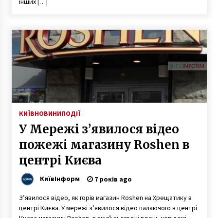
інших […]
КИЇВ
НОВИНИ
ПОДІЇ
У Мережі з’явилося відео
пожежі магазину Roshen в
центрі Києва
КиївІнформ
7 років ago
З’явилося відео, як горів магазин Roshen на Хрещатику в
центрі Києва. У мережі з’явилося відео палаючого в центрі
Києва магазину Roshen, в який сьогодні вдень невідомі