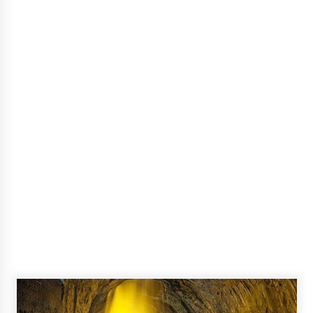
10 років ago
На Куренівці трамвай на смерть збив жінку
5 років ago
У Києві встановлять близько 400 нових
світлофорів
6 років ago
З початку року волонтери “Мотохелп”
здійснили понад 100 термінових доставок
крові по Києву і області
6 років ago
У Раді проходить художня виставка «Faces»
7 років ago
Росія знову хоче розглянути український
закон про мову в РБ ООН