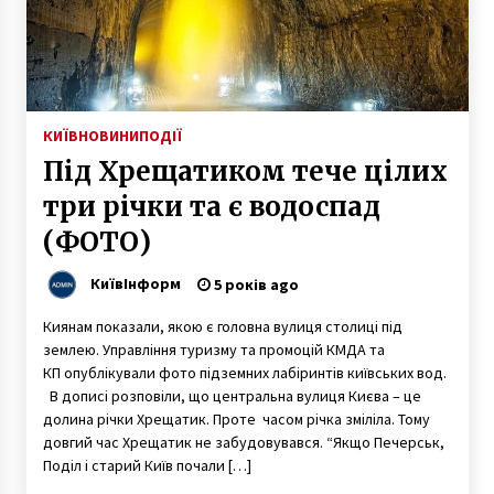
7 років ago
Під Києвом п’яний коп на “євроблясі” в’їхав у
зупинку, загинула жінка (Фото)
7 років ago
КИЇВ
НОВИНИ
ПОДІЇ
Під Хрещатиком тече цілих
Як буде працювати громадський транспорт
на Різдво
три річки та є водоспад
8 років ago
(ФОТО)
Київське метро втратило половину
КиївІнформ
5 років ago
пасажиропотоку через карантин
6 років ago
Киянам показали, якою є головна вулиця столиці під
землею. Управління туризму та промоцій КМДА та
КП опублікували фото підземних лабіринтів київських вод.
Трещины на станции метро Героев
Днепра(ФОТО)
В дописі розповіли, що центральна вулиця Києва – це
10 років ago
долина річки Хрещатик. Проте часом річка зміліла. Тому
довгий час Хрещатик не забудовувався. “Якщо Печерськ,
Поділ і старий Київ почали […]
В КГГА повідомили, скільки буде коштувати
ремонт мосту Патона