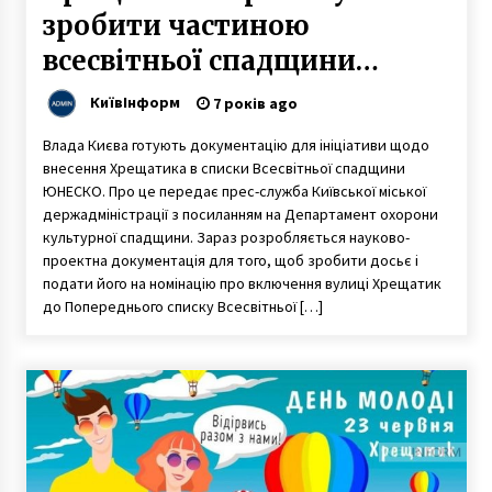
зробити частиною
всесвітньої спадщини
ЮНЕСКО
КиївІнформ
7 років ago
Влада Києва готують документацію для ініціативи щодо
внесення Хрещатика в списки Всесвітньої спадщини
ЮНЕСКО. Про це передає прес-служба Київської міської
держадміністрації з посиланням на Департамент охорони
культурної спадщини. Зараз розробляється науково-
проектна документація для того, щоб зробити досьє і
подати його на номінацію про включення вулиці Хрещатик
до Попереднього списку Всесвітньої […]