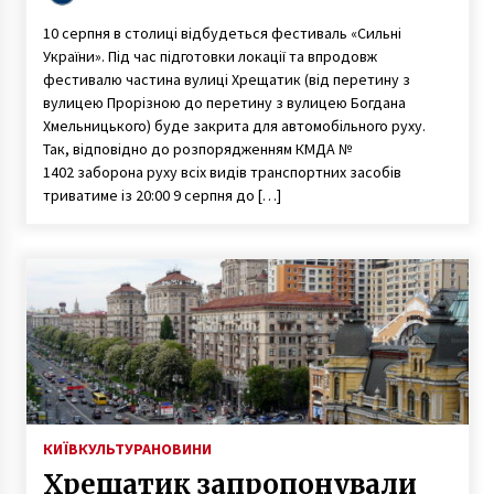
Хрещатику перекриють
10 серпня в столиці відбудеться фестиваль «Сильні
транспортний рух
України». Під час підготовки локації та впродовж
фестивалю частина вулиці Хрещатик (від перетину з
вулицею Прорізною до перетину з вулицею Богдана
Хмельницького) буде закрита для автомобільного руху.
Так, відповідно до розпорядженням КМДА №
1402 заборона руху всіх видів транспортних засобів
триватиме із 20:00 9 серпня до […]
КИЇВ
КУЛЬТУРА
НОВИНИ
Хрещатик запропонували