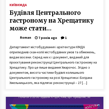
КИЇВ
КМДА
Будівля Центрального
гастроному на Хрещатику
може стати
дев’ятиповерховою
Roman
7 років ago
1
Департамент містобудування і архітектури КМДА
оприлюднив скан-копії містобудівних умов та обмежень,
видані восени. Серед них є і документ, виданий для
проєктування реконструкції Центрального гастроному на
Хрещатику. Про це пише видання Хмарочос. Згідно з
документом, висота частини будівлі колишнього
Центрального гастроному на розі Хрещатика і Богдана
Хмельницького, яка підлягає реконструкції – 27 […]