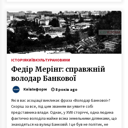
ІСТОРІЯ
КИЇВ
КУЛЬТУРА
НОВИНИ
Федір Мерінг: справжній
володар Банкової
КиївІнформ
8 років ago
Які в вас асоціації викликає фраза «Володар Банкової»?
Скоріш за все, під цим званням ви уявите собі
представника влади. Однак, у XVIII сторіччі, одна людина
фактично володіла майже всіма земельними ділянками, що
знаходяться на вулиці Банковій. І це був не політик, не