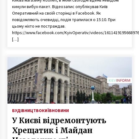
кинули вибух-пакет. Відеозапис опублікував Київ
Оперативний на своїй сторінці в Facebook. Як
повідомляють очевидці, подія трапилася о 15:10. При
цьому ніхто не постраждав.
https://www.facebook.com/KyivOperativ/videos/1611419195668976
[…]
БУДІВНИЦТВО
КИЇВ
НОВИНИ
У Києві відремонтують
Хрещатик і Майдан