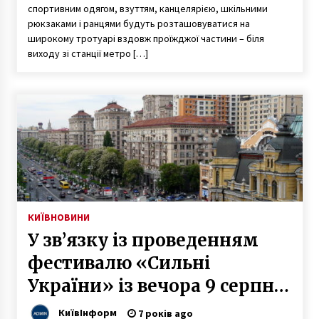
спортивним одягом, взуттям, канцелярією, шкільними
рюкзаками і ранцями будуть розташовуватися на
широкому тротуарі вздовж проїжджої частини – біля
виходу зі станції метро […]
КИЇВ
НОВИНИ
У зв’язку із проведенням
фестивалю «Сильні
України» із вечора 9 серпня
до ранку 11 серпня на
КиївІнформ
7 років ago