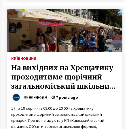
КИЇВ
НОВИНИ
На вихідних на Хрещатику
проходитиме щорічний
загальноміський шкільний
ярмарок
КиївІнформ
7 років ago
17 та 18 серпня із 09:00 до 20:00 на Хрещатику
проходитиме щорічний загальноміський шкільний
ярмарок. Про це нагадують у КП «Київський міський
магазин». Об’єкти торгівлі зі шкільною формою,