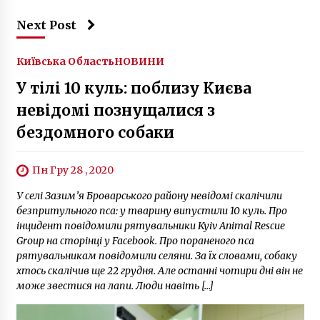
Next Post
Київська Область
НОВИНИ
У тілі 10 куль: поблизу Києва
невідомі познущалися з
бездомного собаки
Пн Гру 28 , 2020
У селі Зазим’я Броварського району невідомі скалічили
безпритульного пса: у тварину випустили 10 куль. Про
інцидент повідомили рятувальники Kyiv Animal Rescue
Group на сторінці у Facebook. Про пораненого пса
рятувальникам повідомили селяни. За їх словами, собаку
хтось скалічив ще 22 грудня. Але останні чотири дні він не
може звестися на лапи. Люди навіть […]