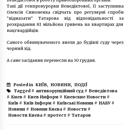
Венедіктової в роботу правоохоронних органів.
Такі дії генпрокурорки Венедіктової, її заступника
Олексія Симоненка свідчать про регулярні спроби
“відмазати” Татарова від відповідальності за
розкрадання 81 мільйона гривень на квартирах для
нацгвардійців.
Самого обвинуваченого ввели до будівлі суду через
чорний хід.
А саме засідання перенесли на 30 грудня.
Posted in
КИЇВ
,
НОВИНИ
,
ПОДІЇ
Tagged #
антикорупційний суд
#
Венедіктова
#
Киев
#
Киев Информ
#
Киевские Новости
#
Київ
#
Київ Інформ
#
Київські Новини
#
НАБУ
#
Новини
#
Новини Києва
#
Новости
#
Новости Киева
#
протест
#
Татаров