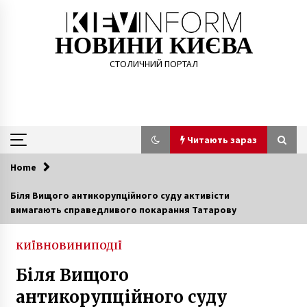
Skip
to
content
НОВИНИ КИЄВА
СТОЛИЧНИЙ ПОРТАЛ
Читають зараз
Home
Читають зараз
Біля Вищого антикорупційного суду активісти
вимагають справедливого покарання Татарову
На Київщині жінка вбила чоловіка ніжкою від
стола
6 років ago
КИЇВ
НОВИНИ
ПОДІЇ
Біля Вищого
IKEA тимчасово зупинила роботу інтернет-
магазину в Україні
антикорупційного суду
6 років ago