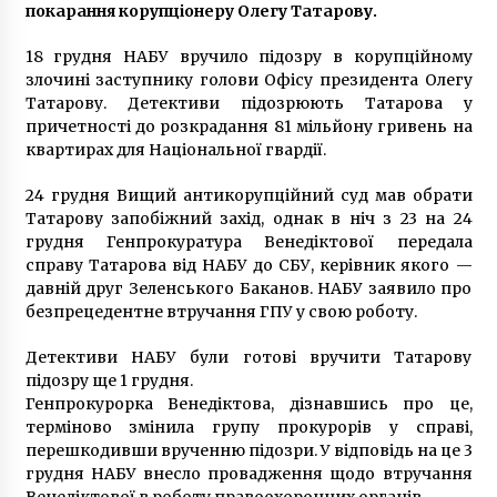
покарання корупціонеру Олегу Татарову.
18 грудня НАБУ вручило підозру в корупційному
У Києві сьогодні можливі зміни в роботі
злочині заступнику голови Офісу президента Олегу
метро
Татарову. Детективи підозрюють Татарова у
7 років ago
причетності до розкрадання 81 мільйону гривень на
квартирах для Національної гвардії.
На Золотих воротах у Києві автомобіль
вилетів на тротуар і збив пішохода
24 грудня Вищий антикорупційний суд мав обрати
6 років ago
Татарову запобіжний захід, однак в ніч з 23 на 24
грудня Генпрокуратура Венедіктової передала
справу Татарова від НАБУ до СБУ, керівник якого —
У Києві побудують сім веломаршрутів, які
ведуть в центр міста
давній друг Зеленського Баканов. НАБУ заявило про
8 років ago
безпрецедентне втручання ГПУ у свою роботу.
Детективи НАБУ були готові вручити Татарову
Под Киевом разгорается скандал с
підозру ще 1 грудня.
львовским мусором (Фото)
Генпрокурорка Венедіктова, дізнавшись про це,
10 років ago
терміново змінила групу прокурорів у справі,
перешкодивши врученню підозри. У відповідь на це 3
У Києві підпалили мікроавтобус з людьми
грудня НАБУ внесло провадження щодо втручання
7 років ago