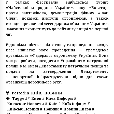
6 років ago
У рамках фестивалю відбудеться турнір
«Найсильніша родина України», шоу «Богатирі
Опасный “Радикал”: Киеву угрожает
проти вантажівок», демонстрація фільму «Іван
заражение ртутью и хлором
Сила», показові виступи стронгменів, а також
9 років ago
стенди, присвячені легендарним «Сильним України».
Змагання входитимуть до рейтингу вищої та першої
ліг.
Поліція затримала кураторів двух “груп
смерті”
5 років ago
Відповідальність за підготовку та проведення заходу
несе ініціатор його проведення – громадська
організація «Федерація стронгмену України». Вона
В Киеве ликвидировали конвертцентр с
має розробити, погодити з Управлінням патрульної
оборотом в 300 000 000
поліції в м. Києві Департаменту патрульної поліції та
10 років ago
подати на затвердження Департаменту
транспортної інфраструктури відповідні схеми
Вночі у Києві спалахнула пожежа на
організації дорожнього руху.
річковому вокзалі
7 років ago
Posted in
КИЇВ
,
НОВИНИ
Tagged #
Киев
#
Киев Информ
#
Киевские Новости
#
Київ
#
Київ Інформ
#
Столиця долучилася до відзначення
Міжнародного дня музеїв
Київські Новини
#
Новини
#
Новини Києва
#
7 років ago