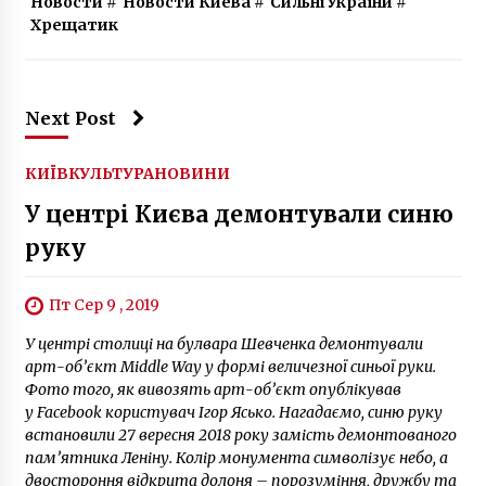
Новости
#
Новости Киева
#
Сильні України
#
Хрещатик
Next Post
КИЇВ
КУЛЬТУРА
НОВИНИ
У центрі Києва демонтували синю
руку
Пт Сер 9 , 2019
У центрі столиці на булвара Шевченка демонтували
арт-об’єкт Middle Way у формі величезної синьої руки.
Фото того, як вивозять арт-об’єкт опублікував
у Facebook користувач Ігор Ясько. Нагадаємо, синю руку
встановили 27 вересня 2018 року замість демонтованого
пам’ятника Леніну. Колір монумента символізує небо, а
двостороння відкрита долоня – порозуміння, дружбу та