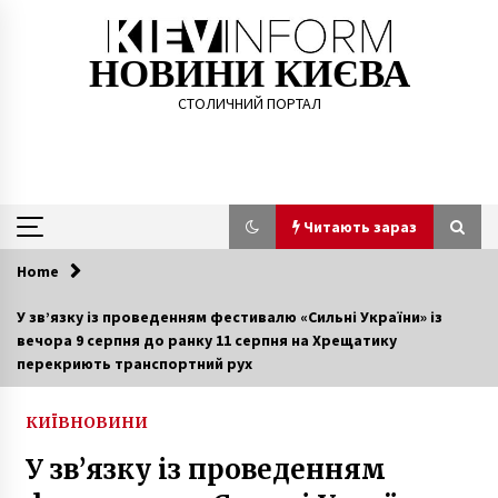
Skip
to
content
НОВИНИ КИЄВА
СТОЛИЧНИЙ ПОРТАЛ
Читають зараз
Home
Читають зараз
У зв’язку із проведенням фестивалю «Сильні України» із
вечора 9 серпня до ранку 11 серпня на Хрещатику
В Киеве откроют пункты приема
перекриють транспортний рух
использованных пакетов
10 років ago
КИЇВ
НОВИНИ
Кличко обещает отремонтировать 200 км
У зв’язку із проведенням
дорог до конца года
10 років ago