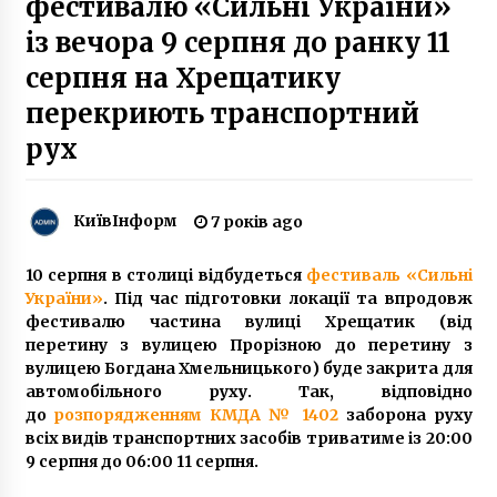
фестивалю «Сильні України»
із вечора 9 серпня до ранку 11
Під будинком Зеленського влаштували акцію
серпня на Хрещатику
«Хто замовив Гандзюк?»
6 років ago
перекриють транспортний
рух
Початок літнього сезону: в Києві три парку
обробили від можливого нашестя кліщів
7 років ago
КиївІнформ
7 років ago
Відкриття головної ялинки країни
10 серпня в столиці відбудеться
фестиваль «Сильні
8 років ago
України»
. Під час підготовки локації та впродовж
фестивалю частина вулиці Хрещатик (від
перетину з вулицею Прорізною до перетину з
З початку карантину від киян надійшло
вулицею Богдана Хмельницького) буде закрита для
понад 100 звернень через суїцидальні наміри
автомобільного руху. Так, відповідно
6 років ago
до
розпорядженням КМДА № 1402
заборона руху
всіх видів транспортних засобів триватиме із 20:00
9 серпня до 06:00 11 серпня.
Национальная лотерея золотой кубок
лучшее место для игры