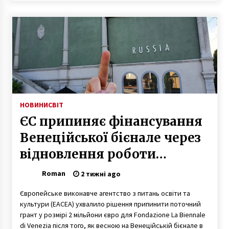
У затриманого п’яного водія автобуса
алкоголь у 10 разів перевищував норму
7 років ago
Київ в об’єктиві шведського фотографа: як
виглядала українська столиця у 1960-х роках
2 роки ago
НОВИНИ
СВІТ
ЄС припиняє фінансування
Казино СлотоКинг дает клиентам хорошие
Венеційської бієнале через
бонусы
6 років ago
відновлення роботи
російського павільйону
В Україні вперше узаконили одностатеві
Roman
2 тижні ago
стосунки
6 років ago
Європейське виконавче агентство з питань освіти та
культури (EACEA) ухвалило рішення припинити поточний
Голова ГО «Захистимо Протасів Яр» заявив
грант у розмірі 2 мільйони євро для Fondazione La Biennale
про погрози з боку забудовника
di Venezia після того, як весною на Венеційській бієнале в