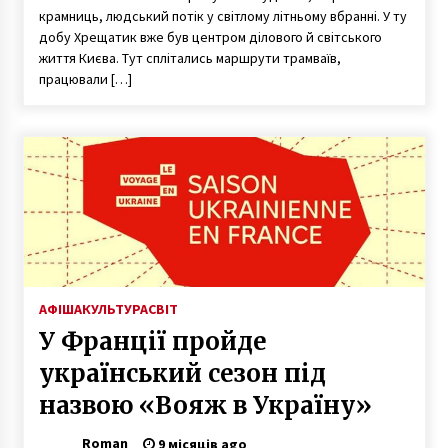
крамниць, людський потік у світлому літньому вбранні. У ту
добу Хрещатик вже був центром ділового й світського
життя Києва. Тут сплітались маршрути трамваїв,
працювали […]
АФІША
КУЛЬТУРА
СВІТ
У Франції пройде
український сезон під
назвою «Вояж в Україну»
Roman
9 місяців ago