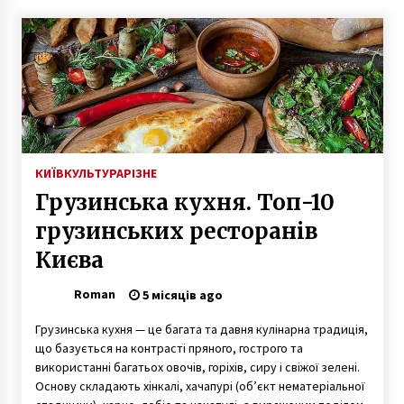
КИЇВ
КУЛЬТУРА
РІЗНЕ
Грузинська кухня. Топ-10
грузинських ресторанів
Києва
Roman
5 місяців ago
Грузинська кухня — це багата та давня кулінарна традиція,
що базується на контрасті пряного, гострого та
використанні багатьох овочів, горіхів, сиру і свіжої зелені.
Основу складають хінкалі, хачапурі (об’єкт нематеріальної