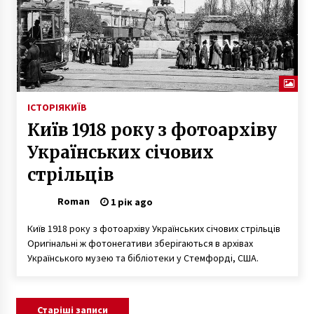
ІСТОРІЯ
КИЇВ
Київ 1918 року з фотоархіву
Українських січових
стрільців
Roman
1 рік ago
Київ 1918 року з фотоархіву Українських січових стрільців
Оригінальні ж фотонегативи зберігаються в архівах
Українського музею та бібліотеки у Стемфорді, США.
Навігація
Старіші записи