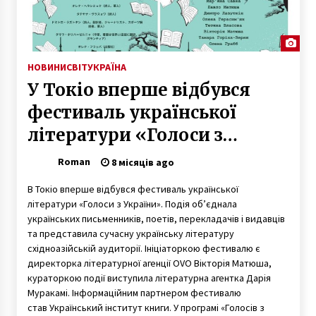
НОВИНИ
СВІТ
УКРАЇНА
У Токіо вперше відбувся
фестиваль української
літератури «Голоси з
України»
Roman
8 місяців ago
В Токіо вперше відбувся фестиваль української
літератури «Голоси з України». Подія об’єднала
українських письменників, поетів, перекладачів і видавців
та представила сучасну українську літературу
східноазійській аудиторії. Ініціаторкою фестивалю є
директорка літературної агенції OVO Вікторія Матюша,
кураторкою події виступила літературна агентка Дарія
Муракамі. Інформаційним партнером фестивалю
став Український інститут книги. У програмі «Голосів з