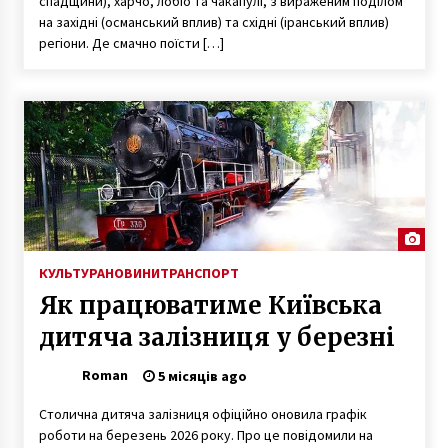
спадщини), харчо, лобіо та чакапулі, з вираженим поділом
на західні (османський вплив) та східні (іранський вплив)
регіони. Де смачно поїсти […]
КУЛЬТУРА
НОВИНИ
ТРАНСПОРТ
Як працюватиме Київська
дитяча залізниця у березні
Roman
5 місяців ago
Столична дитяча залізниця офіційно оновила графік
роботи на березень 2026 року. Про це повідомили на