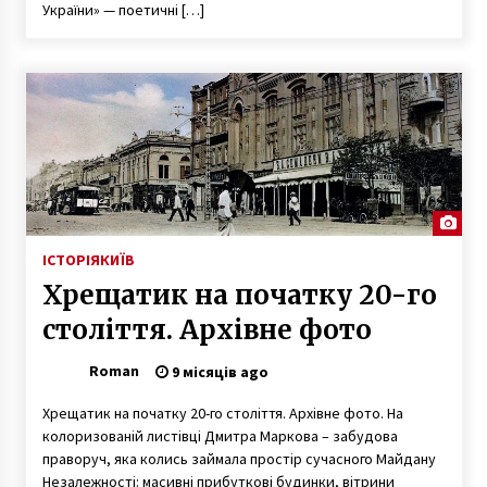
України» — поетичні […]
ІСТОРІЯ
КИЇВ
Хрещатик на початку 20-го
століття. Архівне фото
Roman
9 місяців ago
Хрещатик на початку 20-го століття. Архівне фото. На
колоризованій листівці Дмитра Маркова – забудова
праворуч, яка колись займала простір сучасного Майдану
Незалежності: масивні прибуткові будинки, вітрини