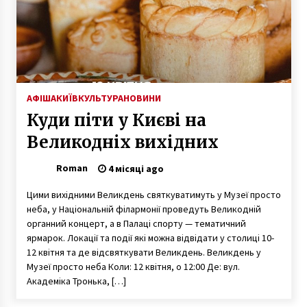
АФІША
КИЇВ
КУЛЬТУРА
НОВИНИ
Куди піти у Києві на
Великодніх вихідних
Roman
4 місяці ago
Цими вихідними Великдень святкуватимуть у Музеї просто
неба, у Національній філармонії проведуть Великодній
органний концерт, а в Палаці спорту — тематичний
ярмарок. Локації та події які можна відвідати у столиці 10-
12 квітня та де відсвяткувати Великдень. Великдень у
Музеї просто неба Коли: 12 квітня, о 12:00 Де: вул.
Академіка Тронька, […]