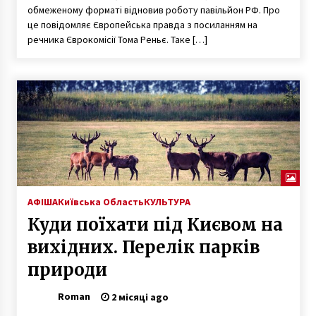
7 років ago
обмеженому форматі відновив роботу павільйон РФ. Про
це повідомляє Європейська правда з посиланням на
речника Єврокомісії Тома Реньє. Таке […]
АФІША
Київська Область
КУЛЬТУРА
Куди поїхати під Києвом на
вихідних. Перелік парків
природи
Roman
2 місяці ago