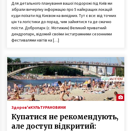
Для детального планування вашої подорожі під Київ ми
зібрали вичерпну інформацію про 5 найкращих локацій
куди поїхати під Києвом на вихідних. Тут є все: від точних
цін та логістики до порад, чим зайнятися та де смачно
поїсти. Добропарк (с. Мотижин) Великий приватний
дендропарк, відомий своїми інстаграмними сезонними
фестивалями квітів на […]
Здоров'я
КУЛЬТУРА
НОВИНИ
Купатися не рекомендують,
але доступ відкритий: