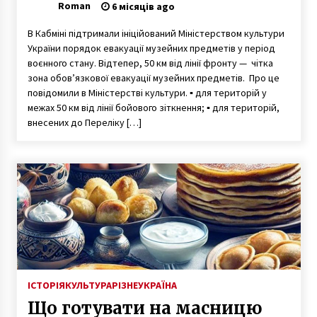
Roman
6 місяців ago
В Кабміні підтримали ініційований Міністерством культури
України порядок евакуації музейних предметів у період
воєнного стану. Відтепер, 50 км від лінії фронту — чітка
зона обов’язкової евакуації музейних предметів. Про це
повідомили в Міністерстві культури. ▪ для територій у
межах 50 км від лінії бойового зіткнення; ▪ для територій,
внесених до Переліку […]
ІСТОРІЯ
КУЛЬТУРА
РІЗНЕ
УКРАЇНА
Що готувати на масницю