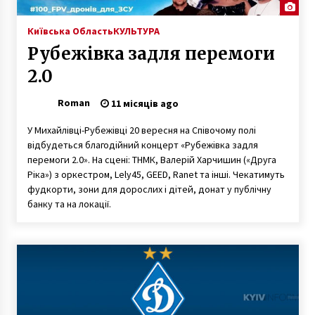
Київська Область
КУЛЬТУРА
Рубежівка задля перемоги
2.0
Roman
11 місяців ago
У Михайлівці-Рубежівці 20 вересня на Співочому полі
відбудеться благодійний концерт «Рубежівка задля
перемоги 2.0». На сцені: ТНМК, Валерій Харчишин («Друга
Ріка») з оркестром, Lely45, GEED, Ranet та інші. Чекатимуть
фудкорти, зони для дорослих і дітей, донат у публічну
банку та на локації.