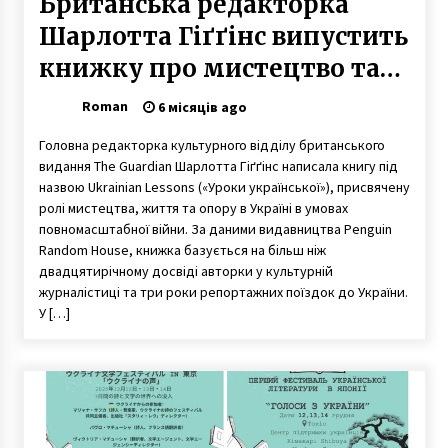
Британська редакторка
Шарлотта Гіґґінс випустить
книжку про мистецтво та
опір в Україні
Roman
6 місяців ago
Головна редакторка культурного відділу британського
видання The Guardian Шарлотта Гіґґінс написала книгу під
назвою Ukrainian Lessons («Уроки української»), присвячену
ролі мистецтва, життя та опору в Україні в умовах
повномасштабної війни. За даними видавництва Penguin
Random House, книжка базується на більш ніж
двадцятирічному досвіді авторки у культурній
журналістиці та три роки репортажних поїздок до України.
У […]