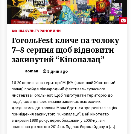
Під пам`ятний хрест, де були розстріли
Небесної сотні, від імені Зеленського
принесли квіти
АФІША
КУЛЬТУРА
НОВИНИ
6 років ago
ГогольFest кличе на толоку
Серце київської фотографії на Прорізній
7–8 серпня щоб відновити
7 років ago
закинутий “Кінопалац”
Roman
Новий скандал на День Незалежності: сцену
5 днів ago
для святкувань встановили на братській
могилі
16-20 вересня на території МЦКМ (колишній Жовтневий
5 років ago
палац) пройде міжнародний фестиваль сучасного
мистецтва ГогольFest. Щоб підготувати територію до
Синоптики попередили про сніг та
події, команда фестивалю закликає всіх охочих
ожеледицю в Києві
доєднатись до толоки. Мова йдеться про ревіталізацію
8 років ago
приміщення закинутого “Кінопалацу”. Цей кінотеатр
відкрили 1998 року, переобладнали у 2008-му, він
працював до лютого 2014-го. Під час Євромайдану в […]
У Києві мінували концерт “Кварталу 95”
7 років ago