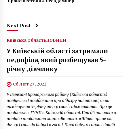
происшествия
#
псевдомінер
6 років ago
Next Post
Київська Область
НОВИНИ
У Київській області затримали
педофіла, який розбещував 5-
річну дівчинку
Сб Лют 27 , 2021
У Березані Броварського району (Київська область)
поліцейські повідомили про підозру чоловікові, який
розбещував 5-річну онуку своєї співмешканки. Про це
повідомляє ГУНП в Київській області. Про дії чоловіка в
поліцію повідомила мати дівчинки. «Жінка привезла
дочку і сина до бабусі в гості. Поки бабуся спала в іншій