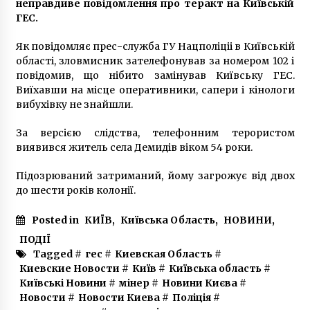
неправдиве повідомлення про теракт на Київській
6 років ago
ГЕС.
В аеропорту “Бориспіль” затримали
Як повідомляє прес-служба ГУ Нацполіціі в Київській
митрополита УПЦ МП
області, зловмисник зателефонував за номером 102 і
8 років ago
повідомив, що нібито замінував Київську ГЕС.
Виїхавши на місце оперативники, сапери і кінологи
вибухівку не знайшли.
Чоловіку, який жорстоко побив 6-річного
хлопчика, змінили підозру на умисне
вбивство
За версією слідства, телефонним терористом
6 років ago
виявився житель села Демидів віком 54 роки.
В Києві чоловік ґвалтував 5-річну доньку
Підозрюваний затриманий, йому загрожує від двох
своєї знайомої
до шести років колонії.
5 років ago
Posted in
КИЇВ
,
Київська Область
,
НОВИНИ
,
Дітей евакуювали: у столичній школі сталася
ПОДІЇ
пожежа
Tagged #
гес
#
Киевская Область
#
5 років ago
Киевские Новости
#
Київ
#
Київська область
#
Київські Новини
#
мінер
#
Новини Києва
#
Новости
#
Новости Киева
#
Поліція
#
Депутату Київради від “Слуги народу”
спалили автомобіль