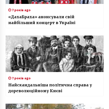
7 років ago
«ДахаБраха» анонсували свій
найбільший концерт в Україні
7 років ago
Найскандальніша політична справа у
дореволюційному Києві