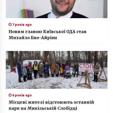
7 років ago
Новим главою Київської ОДА став
Михайло Бно-Айріян
6 років ago
Місцеві жителі відстоюють останній
парк на Микільській Слобідці