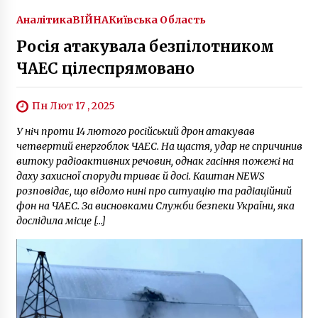
Аналітика
ВІЙНА
Київська Область
Росія атакувала безпілотником
ЧАЕС цілеспрямовано
Пн Лют 17 , 2025
У ніч проти 14 лютого російський дрон атакував
четвертий енергоблок ЧАЕС. На щастя, удар не спричинив
витоку радіоактивних речовин, однак гасіння пожежі на
даху захисної споруди триває й досі. Каштан NEWS
розповідає, що відомо нині про ситуацію та радіаційний
фон на ЧАЕС. За висновками Служби безпеки України, яка
дослідила місце […]