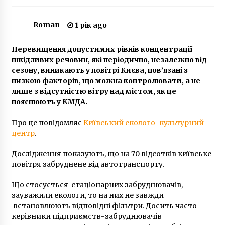
Roman
1 рік ago
У Києві біля ресторану “Золотий Шафран”
стався вибух
Перевищення допустимих рівнів концентрації
6 років ago
шкідливих речовин, які періодично, незалежно від
сезону, виникають у повітрі Києва, пов’язані з
Невідомі розтрощили вікна у «Хвильовому»
низкою факторів, що можна контролювати, а не
на Подолі та залили людей балоном. Є
лише з відсутністю вітру над містом, як це
постраждалі
пояснюють у КМДА.
5 років ago
Про це повідомляє
Київський еколого-культурний
В Гостомеле строительный кран упал на дом
центр
.
культуры (ФОТО)
10 років ago
Дослідження показують, що на 70 відсотків київське
повітря забруднене від автотранспорту.
Російський суд заочно заарештував і
оголосив у розшук нацгвардійця Марківа
Що стосується стаціонарних забруднювачів,
6 років ago
зауважили екологи, то на них не завжди
встановлюють відповідні фільтри. Досить часто
керівники підприємств-забруднювачів
Netflix знімає в Києві бойовик із Жан-Клодом
Ван Дамом