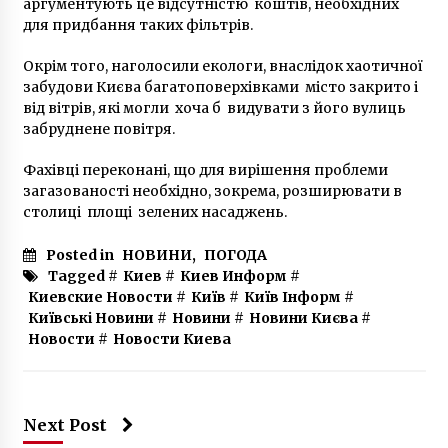
аргументують це відсутністю коштів, необхідних
6 років ago
для придбання таких фільтрів.
Окрім того, наголосили екологи, внаслідок хаотичної
забудови Києва багатоповерхівками місто закрито і
від вітрів, які могли хоча б видувати з його вулиць
забруднене повітря.
Фахівці переконані, що для вирішення проблеми
загазованості необхідно, зокрема, розширювати в
столиці площі зелених насаджень.
Posted in
НОВИНИ
,
ПОГОДА
Tagged #
Киев
#
Киев Информ
#
Киевские Новости
#
Київ
#
Київ Інформ
#
Київські Новини
#
Новини
#
Новини Києва
#
Новости
#
Новости Киева
Next Post