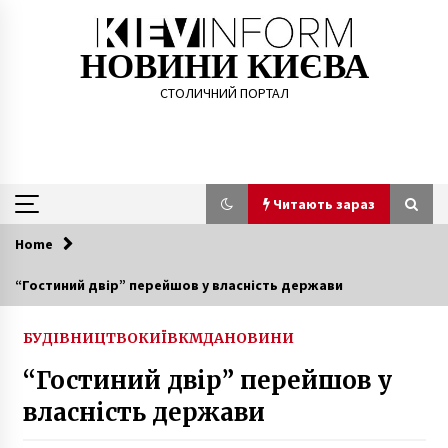
Skip
to
content
НОВИНИ КИЄВА
СТОЛИЧНИЙ ПОРТАЛ
Читають зараз
Home
Читають зараз
“Гостиний двір” перейшов у власність держави
Кияни принесли під КМДА залишки знищених
дерев з парку Гірка Крістера (ФОТО, ВІДЕО)
БУДІВНИЦТВО
КИЇВ
КМДА
НОВИНИ
9 років ago
“Гостиний двір” перейшов у
власність держави
Стало відомо, хто буде другим хедлайнером
Atlas Weekend 2019
7 років ago