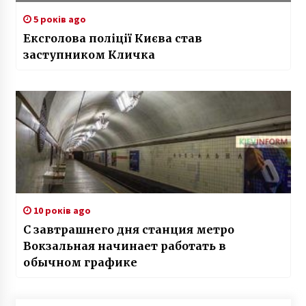
5 років ago
Ексголова поліції Києва став
заступником Кличка
10 років ago
С завтрашнего дня станция метро
Вокзальная начинает работать в
обычном графике