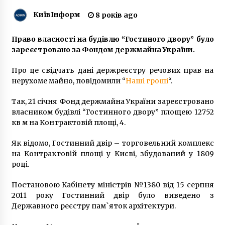
КиївІнформ
8 років ago
Як відрізнити сучасні італійські та
французькі меблі
Право власності на будівлю “Гостиного двору” було
2 місяці ago
зареєстровано за Фондом держмайна України.
Про це свідчать дані держреєстру речових прав на
До річниці Революції Гідності в Києві
встановлять три виставки
нерухоме майно, повідомили “
Наші гроші
“.
7 років ago
Так, 21 січня Фонд держмайна України зареєстровано
власником будівлі “Гостинного двору” площею 12752
На улице Павловская сносят очередной
кв м на Контрактовій площі, 4.
старинный дом (ФОТО)
10 років ago
Як відомо, Гостинний двір – торговельний комплекс
на Контрактовій площі у Києві, збудований у 1809
У Києві горіли склади будматеріалів
році.
7 років ago
Постановою Кабінету міністрів №1380 від 15 серпня
2011 року Гостинний двір було виведено з
Державного реєстру пам`яток архітектури.
Суд зобов`язав забудовника знести
багатоповерхівку на Солом`янці