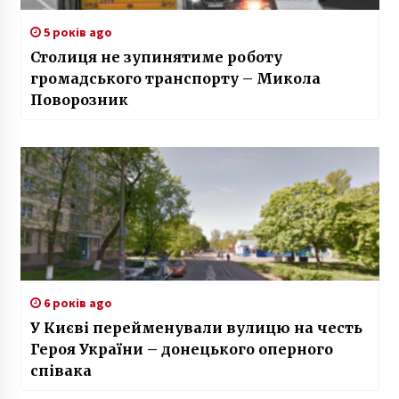
5 років ago
Столиця не зупинятиме роботу
громадського транспорту – Микола
Поворозник
6 років ago
У Києві перейменували вулицю на честь
Героя України – донецького оперного
співака