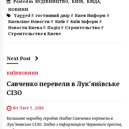
Posted in
БУДІВНИЦТВО
6 років ago
,
КИЇВ
,
КМДА
,
НОВИНИ
Tagged #
гостинний двір
#
Киев Информ
#
В Обухові презентували реконструйований
Киевские Новости
музей-садибу поета Андрія Малишка
#
Київ
#
Київ Інформ
#
Новости Киева
#
6 років ago
Поділ
#
Строительство
#
Строительство в Киеве
Націоналіст Хорт розповів, хто і як порізав
портрети Шевченка в київському метро
7 років ago
Next Post
Освітній центр PROeffect Academy
КИЇВ
НОВИНИ
розпочинає набір на програми з нігтьової
естетики у 2026 році
Савченко перевели в Лук'янівське
6 місяців ago
СІЗО
Зеленський підписав закон про імпічмент
президента
7 років ago
Вт Лют 5 , 2019
Колишню народну героїню Надію Савченко перевели в
В лікарні Києва від коронавірусу померла
Лук’янівське СІЗО. Згідно з інформацією Червоного хреста,
дівчинка, яка прожила лише 21 день