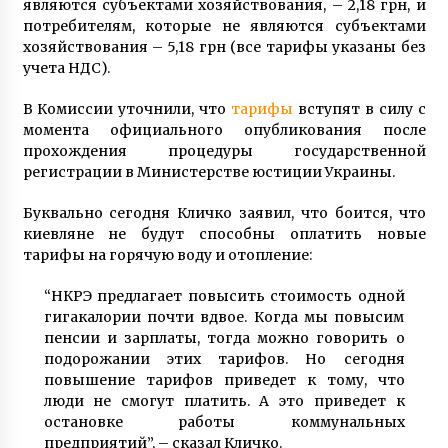
являются субъектами хозяйствования, – 2,18 грн, и
9 років ago
потребителям, которые не являются субъектами
хозяйствования – 5,18 грн (все тарифы указаны без
учета НДС).
В Комиссии уточнили, что
тарифы
вступят в силу с
момента официального опубликования после
прохождения процедуры государственной
регистрации в Министерстве юстиции Украины.
Буквально сегодня Кличко заявил, что боится, что
киевляне не будут способны оплатить новые
тарифы на горячую воду и отопление:
“НКРЭ предлагает повысить стоимость одной
гигакалории почти вдвое. Когда мы повысим
пенсии и зарплаты, тогда можно говорить о
подорожании этих тарифов. Но сегодня
повышение тарифов приведет к тому, что
люди не смогут платить. А это приведет к
остановке работы коммунальных
предприятий”, – сказал Кличко.