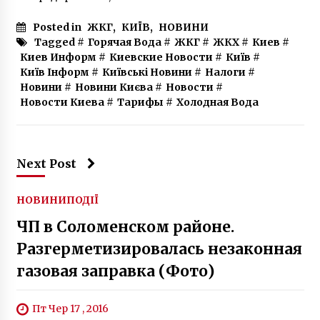
Posted in
ЖКГ
,
КИЇВ
,
НОВИНИ
Tagged #
Горячая Вода
#
ЖКГ
#
ЖКХ
#
Киев
#
Киев Информ
#
Киевские Новости
#
Київ
#
Київ Інформ
#
Київські Новини
#
Налоги
#
Новини
#
Новини Києва
#
Новости
#
Новости Киева
#
Тарифы
#
Холодная Вода
Next Post
НОВИНИ
ПОДІЇ
ЧП в Соломенском районе.
Разгерметизировалась незаконная
газовая заправка (Фото)
Пт Чер 17 , 2016