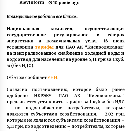
KievInform
2 роки ago
10 років ago
Коммунальное рабство все ближе…
В Укрзалізниці планують перефарбувати
вагони
Национальная комиссия, осуществляющая
6 років ago
государственное регулирование в сферах
энергетики и коммунальных услуг, 16 июня
Голови фракцій Київради звернулися до
установила
тарифы
для ПАО АК “Киевводоканал”
Президента призначити Віталія Кличка на
на централизованное снабжение холодной воды и
посаду голови КМДА
водоотвод для населения на уровне 5,11 грн за 1 куб.
7 років ago
м (без НДС).
Наскільки сильний дефіцит електроенергії у
Об этом сообщает
Києві
УНН
.
4 роки ago
Согласно постановлению, которое было ранее
одобрено НКРЭКУ, ПАО АК “Киевводоканал”
Мешканцям Києва можуть дозволити жити у
предлагается установить тарифы за 1 куб. м без НДС
підвалах
– по водоснабжению потребителям, которые
9 років ago
являются субъектами хозяйствования, – 2,02 грн,
которые не являются субъектами хозяйствования –
Понад 100 столичних будинків визнано
5,11 грн, по водоотведению – потребителям, которые
аварійними або непридатними для життя