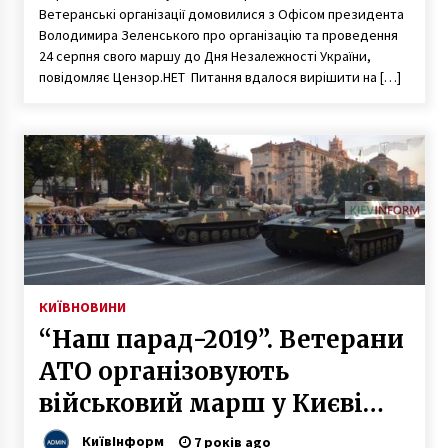
Ветеранські організації домовилися з Офісом президента
Володимира Зеленського про організацію та проведення
24 серпня свого маршу до Дня Незалежності України,
повідомляє Цензор.НЕТ Питання вдалося вирішити на […]
КИЇВ
НОВИНИ
“Наш парад-2019”. Ветерани
АТО організовують
військовий марш у Києві
замість скасованого
КиївІнформ
7 років ago