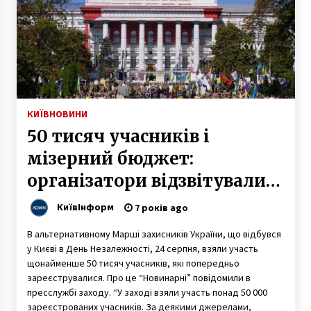
КИЇВ
НОВИНИ
50 тисяч учасників і
мізерний бюджет:
організатори відзвітували
про “Марш захисників
КиївІнформ
7 років ago
України”
В альтернативному Марші захисників України, що відбувся
у Києві в День Незалежності, 24 серпня, взяли участь
щонайменше 50 тисяч учасників, які попередньо
зареєструвалися. Про це “Новинарні” повідомили в
пресслужбі заходу. “У заході взяли участь понад 50 000
зареєстрованих учасників. За деякими джерелами,