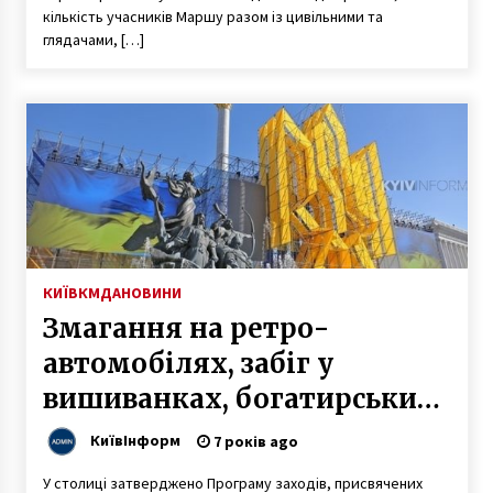
кількість учасників Маршу разом із цивільними та
глядачами, […]
КИЇВ
КМДА
НОВИНИ
Змагання на ретро-
автомобілях, забіг у
вишиванках, богатирський
турнір, музика просто неба:
КиївІнформ
7 років ago
Київ відзначатиме День
У столиці затверджено Програму заходів, присвячених