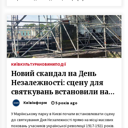
10 років ago
КИЇВ
КУЛЬТУРА
НОВИНИ
ПОДІЇ
Новий скандал на День
Незалежності: сцену для
святкувань встановили на
братській могилі
КиївІнформ
5 років ago
У Маріїнському парку в Києві почали встановлювати сцену
до святкування Дня Незалежності прямо на місці масових
поховань учасників української революції 1917-1921 років.