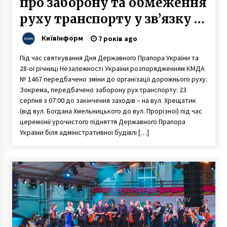
про заборону та обмеження
руху транспорту у зв’язку з
відзначення Дня
КиївІнформ
7 років ago
Державного Прапора та Дня
Під час святкування Дня Державного Прапора України та
Незалежності України
28-ої річниці Незалежності України розпорядженням КМДА
№ 1467 передбачено зміни до організації дорожнього руху.
Зокрема, передбачено заборону рух транспорту: 23
серпня з 07:00 до закінчення заходів – на вул. Хрещатик
(від вул. Богдана Хмельницького до вул. Прорізної) під час
церемонії урочистого підняття Державного Прапора
України біля адміністративної будівлі […]