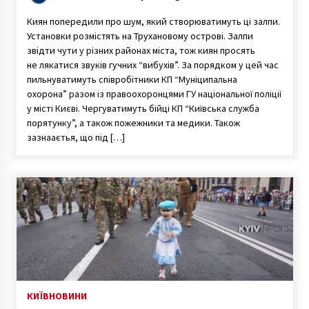
Киян попередили про шум, який створюватимуть ці залпи.
Установки розмістять на Трухановому острові. Залпи
звідти чути у різних районах міста, тож киян просять
не лякатися звуків гучних “вибухів”. За порядком у цей час
пильнуватимуть співробітники КП “Муніципальна
охорона” разом із правоохоронцями ГУ національної поліції
у місті Києві. Чергуватимуть бійці КП “Київська служба
порятунку”, а також пожежники та медики. Також
зазнааєтья, що під […]
КИЇВ
НОВИНИ