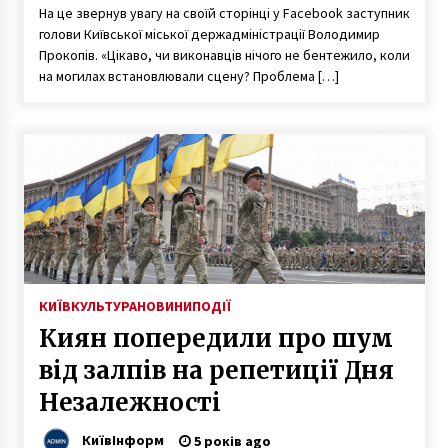
На це звернув увагу на своїй сторінці у Facebook заступник
голови Київської міської держадміністрації Володимир
Прокопів. «Цікаво, чи виконавців нічого не бентежило, коли
на могилах встановлювали сцену? Проблема […]
КИЇВ
КУЛЬТУРА
НОВИНИ
ПОДІЇ
Киян попередили про шум
від залпів на репетиції Дня
Незалежності
КиївІнформ
5 років ago