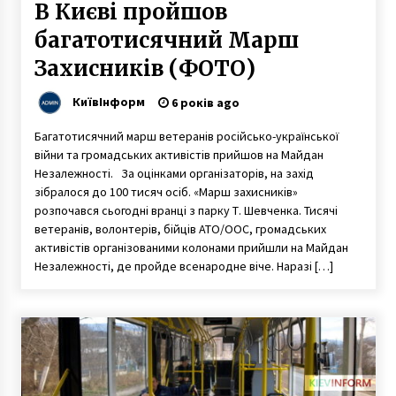
В Києві пройшов
багатотисячний Марш
Захисників (ФОТО)
КиївІнформ
6 років ago
Багатотисячний марш ветеранів російсько-української
війни та громадських активістів прийшов на Майдан
Незалежності. За оцінками організаторів, на захід
зібралося до 100 тисяч осіб. «Марш захисників»
розпочався сьогодні вранці з парку Т. Шевченка. Тисячі
ветеранів, волонтерів, бійців АТО/ООС, громадських
активістів організованими колонами прийшли на Майдан
Незалежності, де пройде всенародне віче. Наразі […]