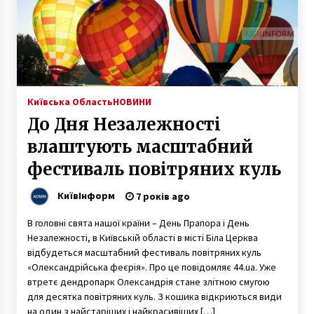
Київська Область
НОВИНИ
До Дня Незалежності
влаштують масштабний
фестиваль повітряних куль
КиївІнформ
7 років ago
В головні свята нашої країни – День Прапора і День
Незалежності, в Київській області в місті Біла Церква
відбудеться масштабний фестиваль повітряних куль
«Олександрійська феєрія». Про це повідомляє 44.ua. Уже
втретє дендропарк Олександрія стане злітною смугою
для десятка повітряних куль. З кошика відкриються види
на один з найстаріших і найкрасивіших […]