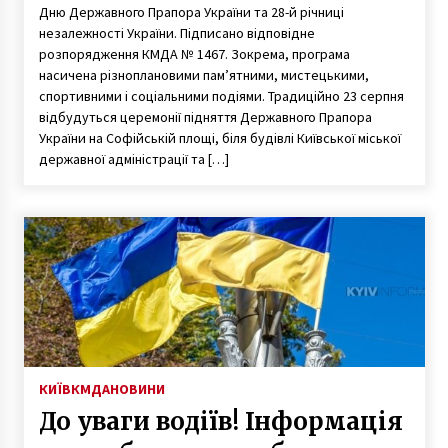
Державного Прапора і 28-
Дню Державного Прапора України та 28-й річниці
незалежності України. Підписано відповідне
му річницю незалежності
розпорядження КМДА № 1467. Зокрема, програма
України
насичена різноплановими пам’ятними, мистецькими,
спортивними і соціальними подіями. Традиційно 23 серпня
відбудуться церемонії підняття Державного Прапора
України на Софійській площі, біля будівлі Київської міської
державної адміністрації та […]
КИЇВ
КМДА
НОВИНИ
До уваги водіїв! Інформація