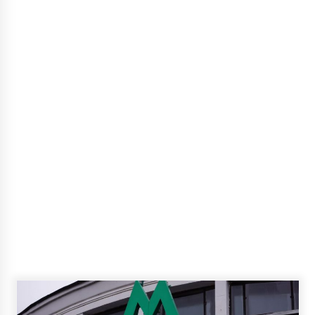
Ярмоленко віддав премію за “Євро-2020” у
лікарню Охматдит
5 років ago
У Києві розшукують зниклу 16-річну дівчинку
8 років ago
Чоловіка, що стріляв у подружжя, взято під
варту
5 років ago
У КМДА розповіли про кількість нещеплених
дітей, що відвідують школу
7 років ago
На Центральному залізничному вокзалі
Києва зупинили роботу ескалатора