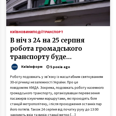
7 років ago
У Києві пікетуватимуть НАБУ через корупцію
в “Укрзалізниці”
10 років ago
КИЇВ
НОВИНИ
ПОДІЇ
ТРАНСПОРТ
В ніч з 24 на 25 серпня
У Києві знайшли мертвим зниклого 24-
річного іноземця
робота громадського
7 років ago
транспорту буде
У Театрі на Подолі відмовилися відповідати
продовжена
КиївІнформ
глядачу російською: подробиці скандалу
5 років ago
6 років ago
Роботу подовжать у зв’язку із масштабним святкуванням
30-ої річниці незалежності України. Про це
Новий український потяг почав
повідомляє КМДА. Зокрема, подовжать роботу наземного
випробувальний пробіг
громадського транспорту, організувавши перевезення
7 років ago
пасажирів існуючими маршрутами, які проходять біля
станцій метрополітену, і після проходження останніх пар
його потягів. Також 24 серпня від початку руху до 13:00
Генпрокуратура проводит обыски у
скандальноизвестного мэра Бучи
закриють вхід та вихід станції метро […]