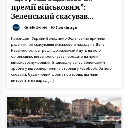
премії військовим”:
Зеленський скасував
проведення параду на День
КиївІнформ
7 років ago
Незалежності
Президент України Володимир Зеленський прийняв
рішення про скасування військового параду на День
Незалежності, а гроші, що зазвичай йдуть на його
організацію, він запропонував передати на премії
військовослужбовцям. Відповідну заяву Зеленський
зробив у відеозверненні на сторінці у Facebook. За його
словами, буде «новий формат», а гроші, які мали
витратити на парад […]