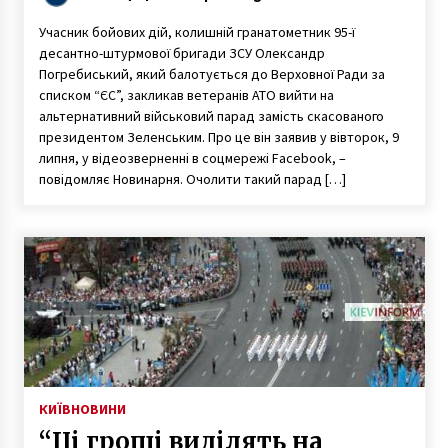
Учасник бойових дій, колишній гранатометник 95-ї
десантно-штурмової бригади ЗСУ Олександр
Погребиський, який балотується до Верховної Ради за
списком “ЄС”, закликав ветеранів АТО вийти на
альтернативний військовий парад замість скасованого
президентом Зеленським. Про це він заявив у вівторок, 9
липня, у відеозверненні в соцмережі Facebook, –
повідомляє Новинарня. Очолити такий парад […]
КИЇВ
НОВИНИ
“Ці гроші виділять на