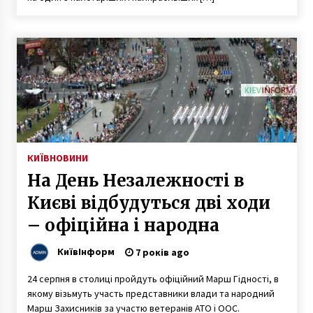
КИЇВ
НОВИНИ
На День Незалежності в
Києві відбудуться дві ходи
– офіційна і народна
КиївІнформ
7 років ago
24 серпня в столиці пройдуть офіційний Марш Гідності, в
якому візьмуть участь представники влади та народний
Марш Захисників за участю ветеранів АТО і ООС.