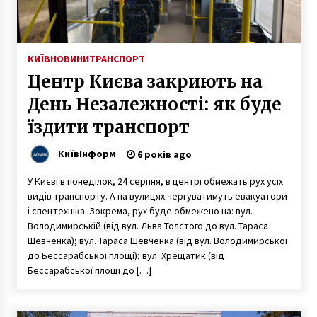
КИЇВ
НОВИНИ
ТРАНСПОРТ
Центр Києва закриють на
День Незалежності: як буде
їздити транспорт
КиївІнформ
6 років ago
У Києві в понеділок, 24 серпня, в центрі обмежать рух усіх
видів транспорту. А на вулицях чергуватимуть евакуатори
і спецтехніка. Зокрема, рух буде обмежено на: вул.
Володимирській (від вул. Льва Толстого до вул. Тараса
Шевченка); вул. Тараса Шевченка (від вул. Володимирської
до Бессарабської площі); вул. Хрещатик (від
Бессарабської площі до […]