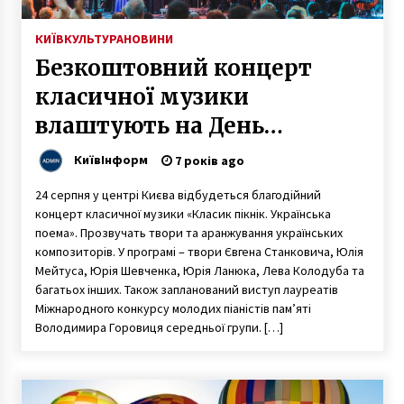
КИЇВ
КУЛЬТУРА
НОВИНИ
Безкоштовний концерт
класичної музики
влаштують на День
Незалежності
КиївІнформ
7 років ago
24 серпня у центрі Києва відбудеться благодійний
концерт класичної музики «Класик пікнік. Українська
поема». Прозвучать твори та аранжування українських
композиторів. У програмі – твори Євгена Станковича, Юлія
Мейтуса, Юрія Шевченка, Юрія Ланюка, Лева Колодуба та
багатьох інших. Також запланований виступ лауреатів
Міжнародного конкурсу молодих піаністів пам’яті
Володимира Горовиця середньої групи. […]