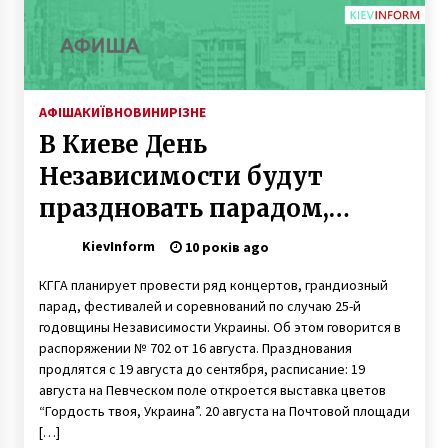
АФІША
КИЇВ
НОВИНИ
РІЗНЕ
В Киеве День
Независимости будут
праздновать парадом,
фестивалями и концертом
KievInform
10 років ago
КГГА планирует провести ряд концертов, грандиозный
парад, фестивалей и соревнований по случаю 25-й
годовщины Независимости Украины. Об этом говорится в
распоряжении № 702 от 16 августа. Празднования
продлятся с 19 августа до сентября, расписание: 19
августа на Певческом поле откроется выставка цветов
“Гордость твоя, Украина”. 20 августа на Почтовой площади
[…]