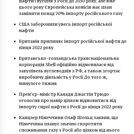
нафти і вугілля з Росії до 2030 року, але вже
8 років ago
цього року Європейська комісія має план
замінити понад 70% імпорту російського газу
США заборонили увесь імпорт російської
нафти
Британія припиняє імпорт російської нафти до
кінця 2022 року
Британсько-голландська транснаціональна
корпорація Shell офіційно відмовилася від
закупівель вуглеводнів з РФ, а також згортає
виробничу діяльність у Росії До того ж,
минулого тижня
Прем’єр-міністр Канади Джастін Трюдо
оголосив про намір цілком відмовитися від
імпорту сирої нафти з Росії до кінця 2022 року
Канцлер Німеччини Олаф Шольц заявив, що
Німеччина планує значно скоротити
споживання газу з Росії або цілком від нього