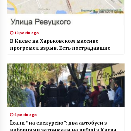
10 років ago
В Киеве на Харьковском массиве
прогремел взрыв. Есть пострадавшие
6 років ago
Їхали “на екскурсію”: два автобуси з
виборцями затримали на виїзді з Києва