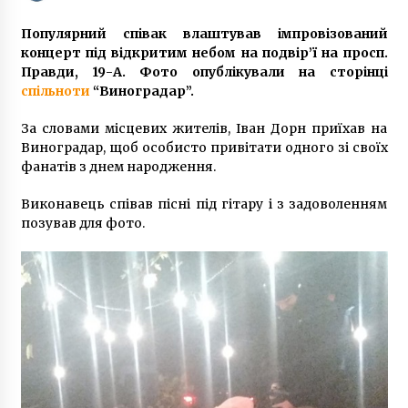
Популярний співак влаштував імпровізований
МОЗ відкриє лікарню «Феофанія» для всіх
концерт під відкритим небом на подвір’ї на просп.
українців
Правди, 19-А. Фото опублікували на сторінці
5 років ago
спільноти
“Виноградар”.
За словами місцевих жителів, Іван Дорн приїхав на
На Грушевського встановлять новий
меморіал киянам, які загинули на війні
Виноградар, щоб особисто привітати одного зі своїх
6 років ago
фанатів з днем народження.
Виконавець співав пісні під гітару і з задоволенням
Аэропорт “Борисполь” изменил расписание.
позував для фото.
В Анталию самолеты летят с опозданием
10 років ago
Убитий в Києві бізнесмен Кисельов був
“пов’язаний” з чиновником МВС, який втік з
України
7 років ago
Школи Києва обладнають
металодетекторами