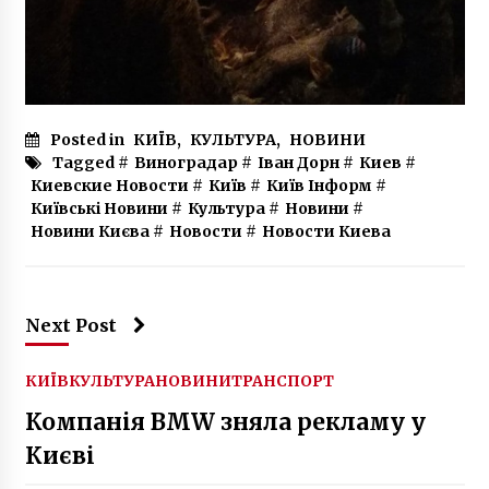
8 років ago
Posted in
КИЇВ
,
КУЛЬТУРА
,
НОВИНИ
Tagged #
Виноградар
#
Іван Дорн
#
Киев
#
Киевские Новости
#
Київ
#
Київ Інформ
#
Київські Новини
#
Культура
#
Новини
#
Новини Києва
#
Новости
#
Новости Киева
Next Post
КИЇВ
КУЛЬТУРА
НОВИНИ
ТРАНСПОРТ
Компанія BMW зняла рекламу у
Києві