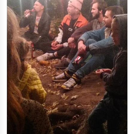
5 років ago
Скільки кандидатів вирішили знятися з
виборів
7 років ago
Киев – охота за едой
8 років ago
У Києві зафіксували першу смерть від
коронавірусу
6 років ago
Кишинів звинуватив Росію у втручанні у
внутрішні справи Молдови
1 рік ago
Фонд державного майна України – за чи
проти територіальної громади?