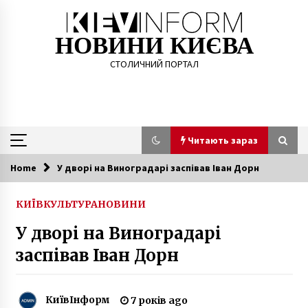
Skip
to
content
НОВИНИ КИЄВА
СТОЛИЧНИЙ ПОРТАЛ
Читають зараз
Home
У дворі на Виноградарі заспівав Іван Дорн
Читають зараз
КИЇВ
КУЛЬТУРА
НОВИНИ
На Крещатике пройдет школьная ярмарка
У дворі на Виноградарі
10 років ago
заспівав Іван Дорн
На території київської військової частини
п’яний водій збив трьох курсанток
КиївІнформ
7 років ago
6 років ago