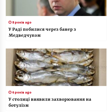
8 років ago
У Раді побилися через банер з
Медведчуком
6 років ago
У столиці виявили захворювання на
ботулізм