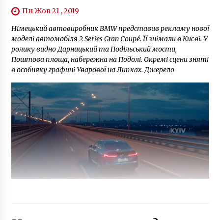
Пн Жов 21 , 2019
Німецький автовиробник BMW представив рекламу нової
моделі автомобіля 2 Series Gran Coupé. Її знімали в Києві. У
ролику видно Дарницький та Подільський мости,
Поштова площа, набережна на Подолі. Окремі сцени зняті
в особняку графині Уварової на Липках. Джерело