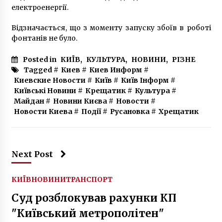
7 років ago
електроенергії.
Відзначається, що з моменту запуску збоїв в роботі
фонтанів не було.
Posted in
КИЇВ
,
КУЛЬТУРА
,
НОВИНИ
,
РІЗНЕ
Tagged #
Киев
#
Киев Информ
#
Киевские Новости
#
Київ
#
Київ Інформ
#
Київські Новини
#
Крещатик
#
Культура
#
Майдан
#
Новини Києва
#
Новости
#
Новости Киева
#
Події
#
Русановка
#
Хрещатик
Next Post
КИЇВ
НОВИНИ
ТРАНСПОРТ
Суд розблокував рахунки КП
"Київський метрополітен"