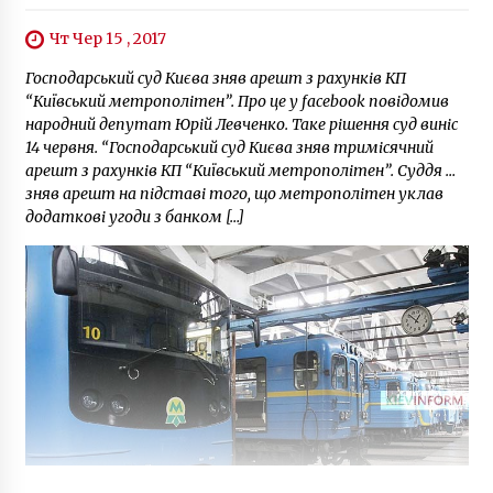
Чт Чер 15 , 2017
Господарський суд Києва зняв арешт з рахунків КП
“Київський метрополітен”. Про це у facebook повідомив
народний депутат Юрій Левченко. Таке рішення суд виніс
14 червня. “Господарський суд Києва зняв тримісячний
арешт з рахунків КП “Київський метрополітен”. Суддя …
зняв арешт на підставі того, що метрополітен уклав
додаткові угоди з банком […]