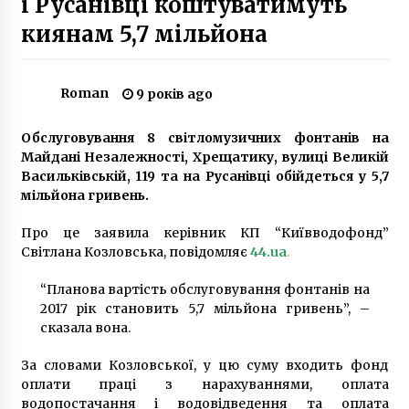
і Русанівці коштуватимуть
8 років ago
киянам 5,7 мільйона
З початку карантину від киян надійшло
понад 100 звернень через суїцидальні наміри
6 років ago
Roman
9 років ago
30 грудня в Києві на дорогах очікується
Обслуговування 8 світломузичних фонтанів на
ожеледиця – Укргідрометцентр
Майдані Незалежності, Хрещатику, вулиці Великій
7 років ago
Васильківській, 119 та на Русанівці обійдеться у 5,7
мільйона гривень.
Кличко: купатися на міських пляжах не
Про це заявила керівник КП “Київводофонд”
можна, розважальні заклади теж закриті
Світлана Козловська, повідомляє
44.ua
.
6 років ago
“Планова вартість обслуговування фонтанів на
У Києві перейменували 38 вулиць
2017 рік становить 5,7 мільйона гривень”, –
4 роки ago
сказала вона.
За словами Козловської, у цю суму входить фонд
оплати праці з нарахуваннями, оплата
Через аварію на кількох вулицях Києва немає
води
водопостачання і водовідведення та оплата