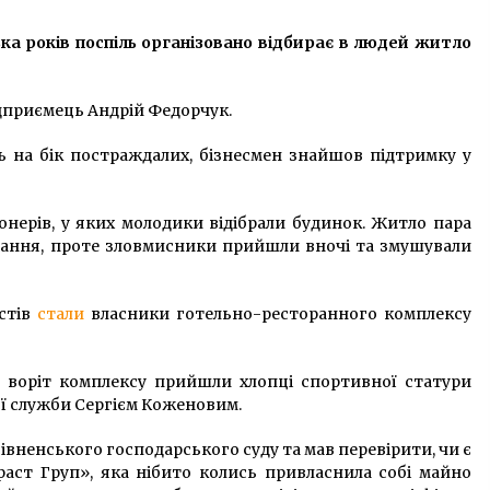
передачу Гостинного двору
6 років ago
громаді міста
ька років поспіль організовано відбирає в людей житло
Під Києвом затримали
кримінального авторитета на
д
прізвисько «Лощ», якого шукали
дприємець Андрій Федорчук.
два роки
7 років ago
ь на бік постраждалих, бізнесмен знайшов підтримку у
де
У Києві триває гасіння пожежі на
складі транспортної компанії –
ДСНС
онерів, у яких молодики відібрали будинок. Житло пара
5 років ago
ання, проте зловмисники прийшли вночі та змушували
истів
стали
власники готельно-ресторанного комплексу
 воріт комплексу прийшли хлопці спортивної статури
ї служби Сергієм Коженовим.
івненського господарського суду та мав перевірити, чи є
аст Груп», яка нібито колись привласнила собі майно