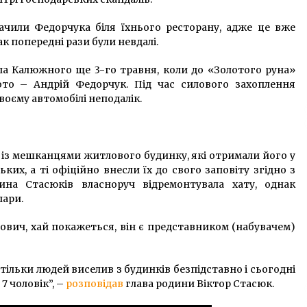
чили Федорчука біля їхнього ресторану, адже це вже
 попередні рази були невдалі.
а Калюжного ще 3-го травня, коли до «Золотого руна»
фото – Андрій Федорчук. Під час силового захоплення
воєму автомобілі неподалік.
я
із мешканцями житлового будинку, які отримали його у
ких, а ті офіційно внесли їх до свого заповіту згідно з
ина Стасюків власноруч відремонтувала хату, однак
пари.
вич, хай покажеться, він є представником (набувачем)
тільки людей виселив з будинків безпідставно і сьогодні
7 чоловік”, –
розповідав
глава родини Віктор Стасюк.