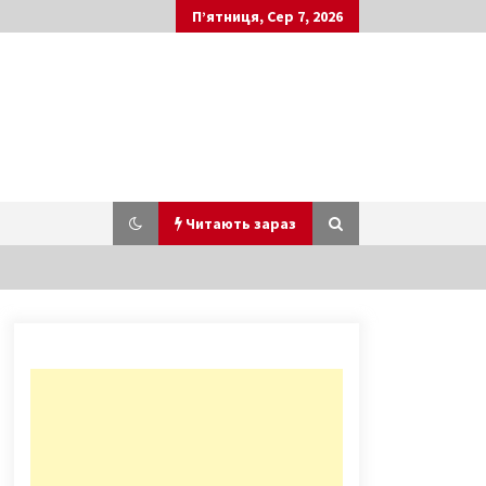
П’ятниця, Сер 7, 2026
Читають зараз
Ночью сгорела канцелярия
Соломенского суда Киева (Фото)
10 років ago
У Києві на Окружній хлопець з
перерізаним горлом зупиняв
машини і просив про допомогу