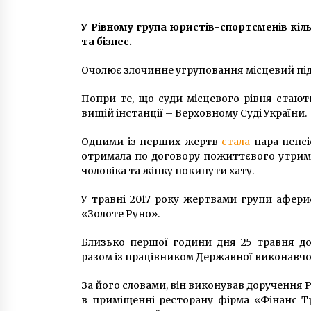
7 років ago
У Рівному група юристів-спортсменів кіл
та бізнес.
Уночі у дворі Вищого
антикорупційного суду у Києві
стався вибух: пошкоджено фаса
Очолює злочинне угруповання місцевий пі
будівлі
6 років ago
Попри те, що суди місцевого рівня стают
Віталій Кличко показав, яким бу
вищій інстанції – Верховному Суді України.
новий фонтан у Києві (ВІДЕО)
6 років ago
Одними із перших жертв
стала
пара пенсі
отримала по договору пожиттєвого утрим
чоловіка та жінку покинути хату.
У травні 2017 року жертвами групи афер
«Золоте Руно».
Близько першої години дня 25 травня до
разом із працівником Державної виконавчо
За його словами, він виконував доручення Р
в приміщенні ресторану фірма «Фінанс Тр