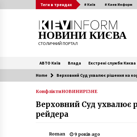
Skip
Теги в трендах
# Київ
# Киев Информ
to
content
НОВИНИ КИЄВА
СТОЛИЧНИЙ ПОРТАЛ
АВТО Київ
Влада
Екстрені служби Києва
Home
Верховний Суд ухвалює рішення на к
Читають зараз
Конфлікти
НОВИНИ
РІЗНЕ
Спа дівич-вечір в Києві – чудова
Верховний Суд ухвалює р
ідея для відпочинку
4 роки ago
рейдера
Втрачений Київ: станція метро
замість церкви Марії Магдалени
Roman
9 років ago