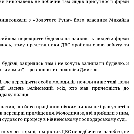
ий виконавець не побачив там слідів присутності фірми
ю виштовхали з «Золотого Руна» його власника Михайла
рийшла перевірити будівлю на наявність людей з фірми
илось, тому представники ДВС зробили свою роботу та
будівлі, закрились там і не хочуть залишати будівлю. З
яти замки”, – розповів син чоловіка Дмитро.
і, але перевіряти особи молодиків почали лише тоді, коли
ції Василь Зелінський. Усіх, хто мав причетність до
ділку поліції.
начив, що його працівник ніяким чином не брав участі в
 в перевірці приміщення. Молодики ж, які прийшли з ним,
н судового процесу в Рівненському господарському суді.
тніх у ресторані, працівник ДВС передбачити, начебто, не