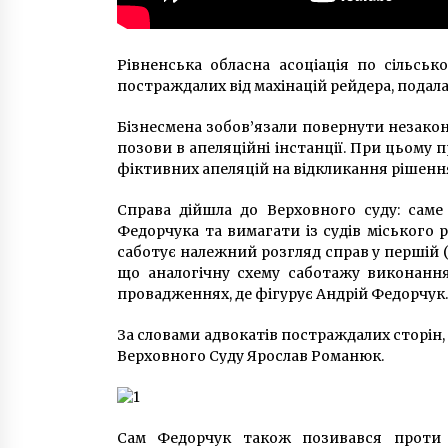
Рівненська обласна асоціація по сільсь
постраждалих від махінацій рейдера, подал
Бізнесмена зобов’язали повернути незако
позови в апеляційні інстанції. При цьому
фіктивних апеляцій на відкликання рішення м
Справа дійшла до Верховного суду: саме
Федорчука та вимагати із судів міського
саботує належний розгляд справ у першій (м
що аналогічну схему саботажу виконання
провадженнях, де фігурує Андрій Федорчук.
За словами адвокатів постраждалих сторін,
Верховного Суду Ярослав Романюк.
Сам Федорчук також позивався проти 