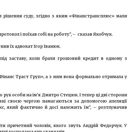
и рішення суду, згідно з яким «Фінанстрансплюс» мали
ротокол і поїхав собі на роботу”, – сказав Якобчук.
нив їх адвокат Ігор Іванюк.
 під заставу, коли брали грошовий кредит в одному з
Фінанс Траст Груп», а з ним вона формально отримала у
рук особи на ім’я Дмитро Стецюк. І тепер ці дві сторони
кі своєю чергою намагаються за допомогою апеляції
с, який фактично й досі належить їм”, – розтлумачив
и причетний чоловік, якого звуть Андрій Федорчук. У
нтрі господарських скандалів.