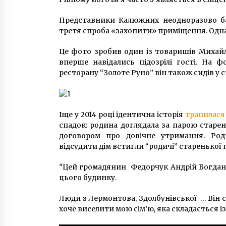
Представники Калюжних неодноразово ба
третя спроба «захопити» приміщення. Однак
Це фото зробив один із товаришів Михайл
вперше навідались підозрілі гості. На 
ресторану “Золоте Руно” він також сидів у с
Іще у 2014 році ідентична історія
трапилас
спадок: родина доглядала за парою старень
договором про довічне утримання. Род
відсудити дім встигли “родичі” старенької 
“
Цей громадянин Федорчук Андрій Богдано
цього будинку.
Люди з Лермонтова, Здолбунівської … Він с
хоче виселити мою сім’ю, яка складається із 