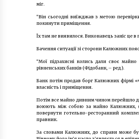
міг.
“Він сьогодні виїжджав з метою перевірк
покинути приміщення.
Їх там не виявилося. Виконавець заніс це в п
Бачення ситуації зі сторони Калюжних пояс
“Мої підзахисні колись дали своє майно
рівненських банків (Фідобанк, – ред.).
Банк потім продав борг Калюжних фірмі «
власність і приміщення.
Потім все майно дивним чином перейшло до 
воюють між собою за майно Калюжних, я
повернути готельно-ресторанний комплек
правник.
За словами Калюжних, до справи може бут
Рівному його ім’я часто з’являється в епіце