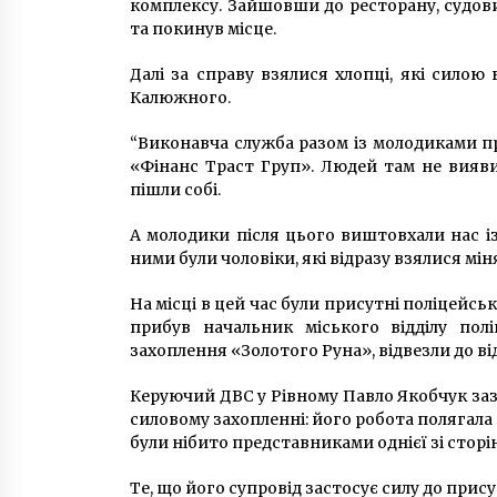
комплексу. Зайшовши до ресторану, судов
та покинув місце.
Далі за справу взялися хлопці, які сило
Калюжного.
“Виконавча служба разом із молодиками п
«Фінанс Траст Груп». Людей там не вияв
пішли собі.
А молодики після цього виштовхали нас із 
ними були чоловіки, які відразу взялися мін
На місці в цей час були присутні поліцейськ
прибув начальник міського відділу полі
захоплення «Золотого Руна», відвезли до від
Керуючий ДВС у Рівному Павло Якобчук заз
силовому захопленні: його робота полягала
були нібито представниками однієї зі сторі
Те, що його супровід застосує силу до прису