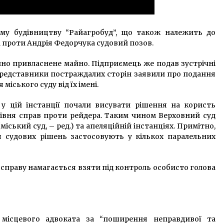
кому будівництву “Райагробуд”, що також належить до
а проти Андрія Федорчука судовий позов.
нно привласнене майно. Підприємець же подав зустрічні
 представники постраждалих сторін заявили про подання
іського суду від їх імені.
 у цій інстанції почали висувати рішення на користь
 рівня справ проти рейдера. Таким чином Верховний суд
іський суд, – ред.) та апеляційній інстанціях. Примітно,
 судових рішень застосовують у кількох паралельних
 справу намагається взяти під контроль особисто голова
місцевого адвоката за “поширення неправдивої та