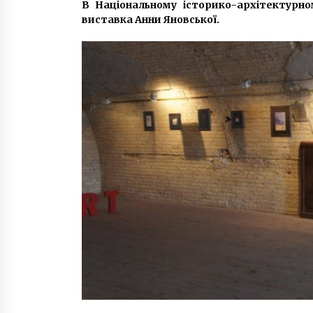
В Національному історико-архітектурно
8 років ago
виставка Анни Яновської.
Забороняти невакцинованим
дітям відвідувати школи в Києві
не будуть – КМДА
7 років ago
Вселенський Патріархат
призначив предстоятеля храму
Андрія Первозванного
8 років ago