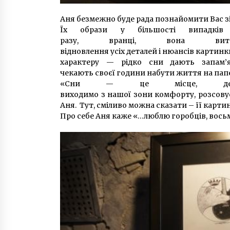
Аня безмежно буде рада познайомити Вас зі 
Їх образи у більшості випадк
разу, вранці, вона ви
відновлення усіх деталей і нюансів картин
характеру — рідко сни дають запам’
чекають своєї години набути життя на папе
«Сни — це місце, де в
виходимо з нашої зони комфорту, розсову
Аня. Тут, сміливо можна сказати – її карти
Про себе Аня каже «…люблю горобців, восьм