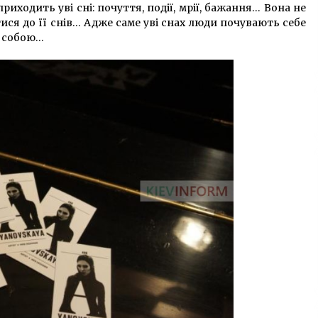
иходить уві сні: почуття, події, мрії, бажання… Вона не
ся до її снів… Адже саме уві снах люди почувають себе
 з собою…