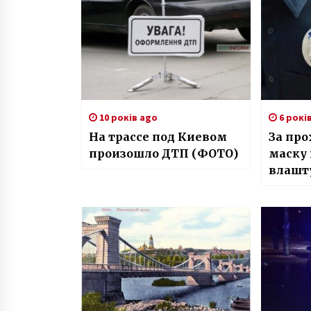
10 років ago
6 рокі
На трассе под Киевом
За про
произошло ДТП (ФОТО)
маску 
влашт