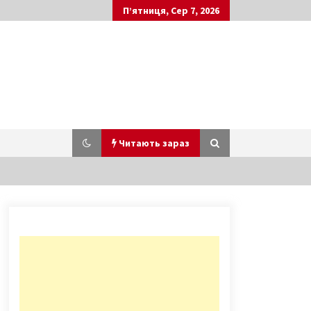
П’ятниця, Сер 7, 2026
Читають зараз
У Києві відкрилося перше легальне
казино
5 років ago
У столиці відзначають Хрещення
Київської Русі