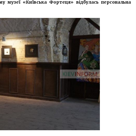
2 роки ago
му музеї «Київська Фортеця» відбулась персональна
Часи «Залізного занавісу» вже
давно минули
3 роки ago
На Дарницькій площі зафарбували
мурал американського художника
7 років ago