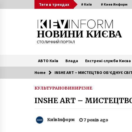
Skip
Теги в трендах
# Київ
# Киев Информ
to
content
НОВИНИ КИЄВА
СТОЛИЧНИЙ ПОРТАЛ
АВТО Київ
Влада
Екстрені служби Києва
Home
INSHE ART – МИСТЕЦТВО ОБ’ЄДНУЄ СВІТ
Читають зараз
КУЛЬТУРА
НОВИНИ
РІЗНЕ
«Укрзалізниця» хоче повністю
INSHE ART – МИСТЕЦТВО
оновити приміські електрички
Києва
7 років ago
КиївІнформ
7 років ago
Дом сестер милосердия: киевско
здание в стиле позднего
ренессанса