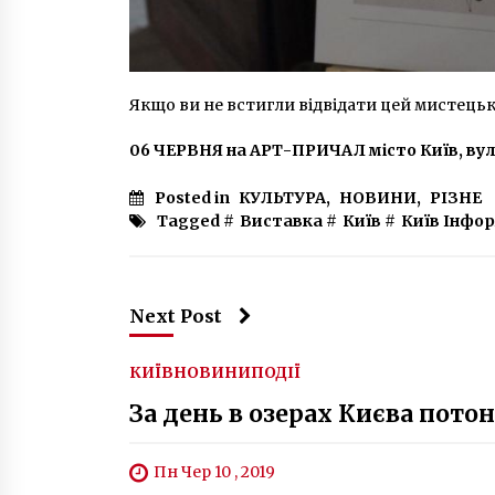
Якщо ви не встигли відвідати цей мистецьки
06 ЧЕРВНЯ на
АРТ-ПРИЧАЛ місто Київ, ву
Posted in
КУЛЬТУРА
,
НОВИНИ
,
РІЗНЕ
Tagged #
Виставка
#
Київ
#
Київ Інфо
Next Post
КИЇВ
НОВИНИ
ПОДІЇ
За день в озерах Києва пото
Пн Чер 10 , 2019