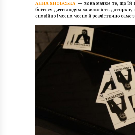
АННА ЯНОВСЬКА
— вона малює те, що їй пр
боїться дати людям можливість доторкнути
спокійно і чесно, чесно й реалістично саме