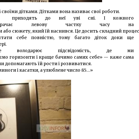
своїми дітками. Дітками вона називає свої роботи.
ів приходять до неї уві сні. І кожного
трачає левову частку часу на
ки або сюжету, який їй наснився. Це досить складний проце
ятати себе повністю, тому багато діток доки ще
рі.
олодарює підсвідомість, де ми
ємо горизонти і краще бачимо самих себе» — каже сама
ни допомагають їй рости і розвиватися.
иноги і касатки, а улюблене число 85…»