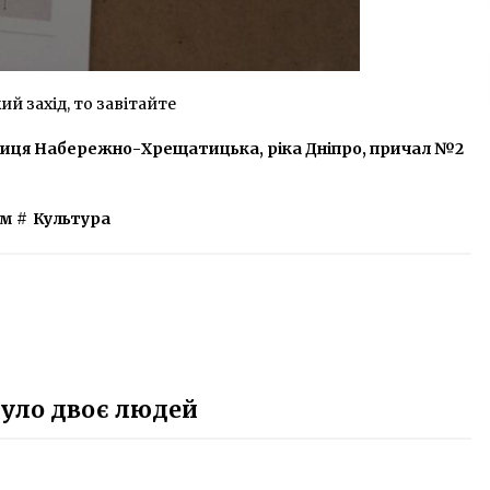
й захід, то завітайте
лиця Набережно-Хрещатицька, ріка Дніпро, причал №2
рм
#
Культура
нуло двоє людей