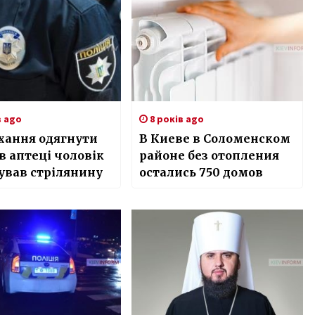
в ago
8 років ago
хання одягнути
В Киеве в Соломенском
в аптеці чоловік
районе без отопления
ував стрілянину
остались 750 домов