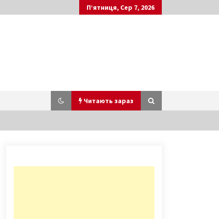
П’ятниця, Сер 7, 2026
Читають зараз
Історія Центрального гастроному
в Києві закінчилася
9 років ago
У київський госпіталь прибув борт
з пораненими, потрібні ліки і
донорська кров, – волонтери