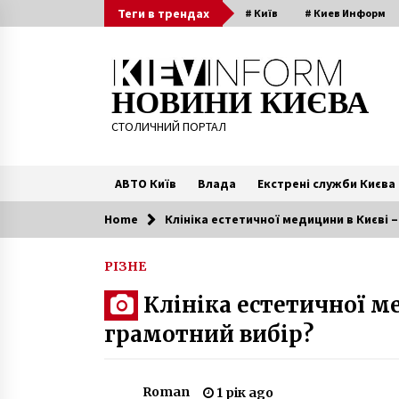
Skip
Теги в трендах
# Київ
# Киев Информ
to
content
НОВИНИ КИЄВА
СТОЛИЧНИЙ ПОРТАЛ
АВТО Київ
Влада
Екстрені служби Києва
Home
Клініка естетичної медицини в Києві 
Читають зараз
РІЗНЕ
У липні у дворах Києва стартуют
Клініка естетичної м
пілотні проекти з роздільного
збору сміття
грамотний вибір?
7 років ago
У Києві водій маршрутки
відмовився везти ветерана АТО
Roman
1 рік ago