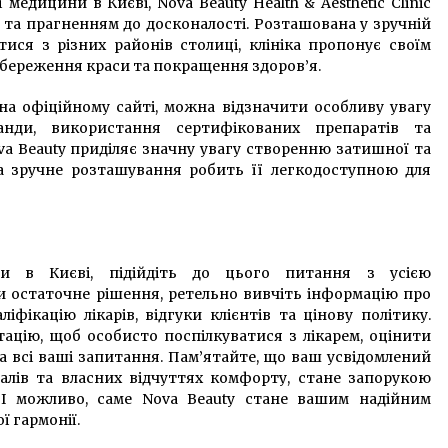
медицини в Києві, Nova Beauty Health & Aesthetic Clinic
 та прагненням до досконалості. Розташована у зручній
атися з різних районів столиці, клініка пропонує своїм
збереження краси та покращення здоров’я.
а офіційному сайті, можна відзначити особливу увагу
анди, використання сертифікованих препаратів та
va Beauty приділяє значну увагу створенню затишної та
 а зручне розташування робить її легкодоступною для
ни в Києві, підійдіть до цього питання з усією
и остаточне рішення, ретельно вивчіть інформацію про
аліфікацію лікарів, відгуки клієнтів та цінову політику.
тацію, щоб особисто поспілкуватися з лікарем, оцінити
на всі ваші запитання. Пам’ятайте, що ваш усвідомлений
налів та власних відчуттях комфорту, стане запорукою
. І можливо, саме Nova Beauty стане вашим надійним
ї гармонії.