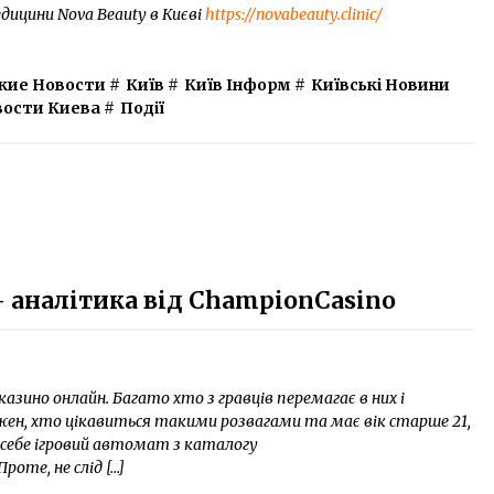
дицини Nova Beauty в Києві
https://novabeauty.clinic/
кие Новости
#
Київ
#
Київ Інформ
#
Київські Новини
вости Киева
#
Події
– аналітика від ChampionCasino
азино онлайн. Багато хто з гравців перемагає в них і
жен, хто цікавиться такими розвагами та має вік старше 21,
 себе ігровий автомат з каталогу
Проте, не слід […]