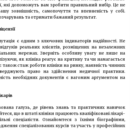
ї, які допоможуть вам зробити правильний вибір. Це не
ашу зовнішність, самопочуття та впевненість у собі.
озчарувань та отримати бажаний результат.
іцензії
утація є одним з ключових індикаторів надійності. Не
ідгуків реальних клієнтів, розміщених на незалежних
альних мережах. Зверніть особливу увагу не лише на
лізуючи, як клініка реагує на критику та чи намагається
є також стаж роботи клініки на ринку, наявність чинних
дтверджують право на здійснення медичної практики.
ність необхідних документів є вагомим аргументом на
ікарів
ована галузь, де рівень знань та практичних навичок
теся, що в штаті клініки працюють кваліфіковані лікарі-
льні спеціалісти. Ознайомтеся з їхніми біографіями,
дження спеціалізованих курсів та участь у професійних