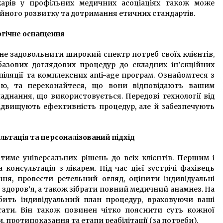
ікарів у профільних медичних асоціаціях також може
ійного розвитку та дотримання етичних стандартів.
огічне оснащення
не задовольнити широкий спектр потреб своїх клієнтів,
базових доглядових процедур до складних ін’єкційних
піляції та комплексних anti-age програм. Ознайомтеся з
кою, та переконайтеся, що вони відповідають вашим
аднання, що використовується. Передові технології від
ідвищують ефективність процедур, але й забезпечують
сультація та персоналізований підхід
атиме універсальних рішень до всіх клієнтів. Першим і
онсультація з лікарем. Під час цієї зустрічі фахівець
я, провести ретельний огляд, оцінити індивідуальні
 здоров’я, а також зібрати повний медичний анамнез. На
обить індивідуальний план процедур, враховуючи ваші
ьтати. Він також повинен чітко пояснити суть кожної
 протипоказання та етапи реабілітації (за потреби).