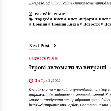
Джерело: офіційний сайт клініки естетичної ме
Posted in
РІЗНЕ
Tagged #
Киев
#
Киев Информ
#
Киевс
#
Новини
#
Новини Києва
#
Новости
#
Но
Next Post
Гаджети
РІЗНЕ
Ігрові автомати та виграші 
Пн Тра 5 , 2025
Онлайн слоти – це найпопулярніший тип ігор в к
отримує крім задоволення грошові виграші. Ко
може випробувати вдачу, обравши цікавий для
https://championcasino.ua/sloty Champion Casino. 