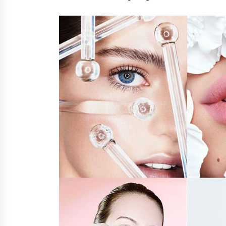
7 років ago
Члени німецької політичної парт
CDU підтримали ірано-
український протест
3 роки ago
Вогонь спалахнув під час
репетиції: стали відомі подробиц
пожежі у костелі святого Микол
5 років ago