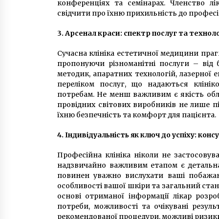
конференціях та семінарах. Членство л
свідчити про їхню прихильність до профес
3. Арсенал краси: спектр послуг та технол
Сучасна клініка естетичної медицини праг
пропонуючи різноманітні послуги – від 
методик, апаратних технологій, лазерної е
переліком послуг, що надаються кліні
потребам. Не менш важливим є якість обл
провідних світових виробників не лише п
їхню безпечність та комфорт для пацієнта.
4. Індивідуальність як ключ до успіху: кон
Професійна клініка ніколи не застосовув
надзвичайно важливим етапом є детальна к
повинен уважно вислухати ваші побажанн
особливості вашої шкіри та загальний стан
основі отриманої інформації лікар розр
потреби, можливості та очікувані резул
рекомендованої процедури, можливі ризики,