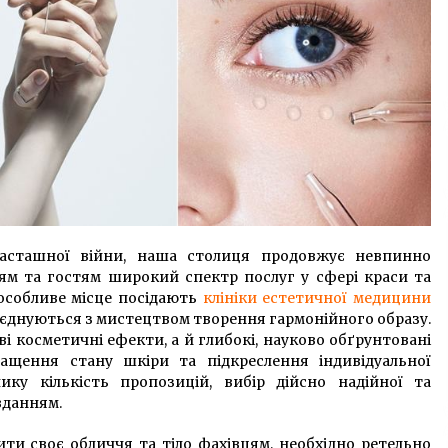
асташної війни, наша столиця продовжує невпинно
м та гостям широкий спектр послуг у сфері краси та
 особливе місце посідають
клініки естетичної медицини
оєднуються з мистецтвом творення гармонійного образу.
і косметичні ефекти, а й глибокі, науково обґрунтовані
ащення стану шкіри та підкреслення індивідуальної
ику кількість пропозицій, вибір дійсно надійної та
вданням.
ти своє обличчя та тіло фахівцям, необхідно ретельно