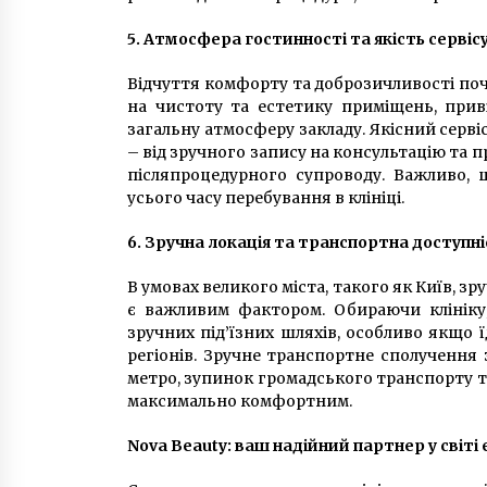
5. Атмосфера гостинності та якість сервіс
Відчуття комфорту та доброзичливості поч
на чистоту та естетику приміщень, приві
загальну атмосферу закладу. Якісний сервіс
– від зручного запису на консультацію та 
післяпроцедурного супроводу. Важливо,
усього часу перебування в клініці.
6. Зручна локація та транспортна доступні
В умовах великого міста, такого як Київ, з
є важливим фактором. Обираючи клініку,
зручних під’їзних шляхів, особливо якщо ї
регіонів. Зручне транспортне сполучення
метро, зупинок громадського транспорту та
максимально комфортним.
Nova Beauty: ваш надійний партнер у світі