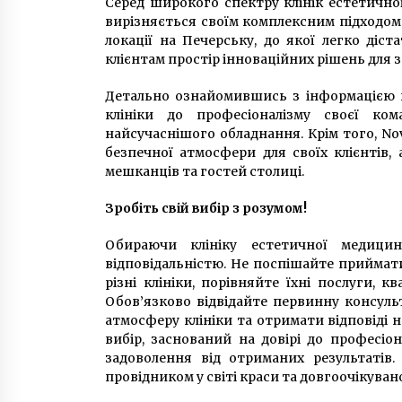
Серед широкого спектру клінік естетичної 
вирізняється своїм комплексним підходом
локації на Печерську, до якої легко діст
клієнтам простір інноваційних рішень для 
Детально ознайомившись з інформацією н
клініки до професіоналізму своєї ком
найсучаснішого обладнання. Крім того, No
безпечної атмосфери для своїх клієнтів,
мешканців та гостей столиці.
Зробіть свій вибір з розумом!
Обираючи клініку естетичної медици
відповідальністю. Не поспішайте приймат
різні клініки, порівняйте їхні послуги, кв
Обов’язково відвідайте первинну консуль
атмосферу клініки та отримати відповіді 
вибір, заснований на довірі до професіо
задоволення від отриманих результатів
провідником у світі краси та довгоочікувано