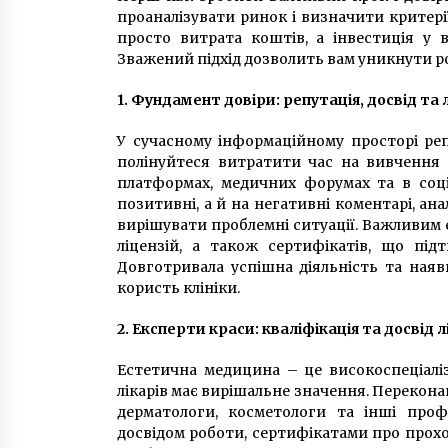
проаналізувати ринок і визначити критері
просто витрата коштів, а інвестиція у в
Зважений підхід дозволить вам уникнути р
1. Фундамент довіри: репутація, досвід та л
У сучасному інформаційному просторі реп
полінуйтеся витратити час на вивчення в
платформах, медичних форумах та в соці
позитивні, а й на негативні коментарі, ана
вирішувати проблемні ситуації. Важливим 
ліцензій, а також сертифікатів, що пі
Довготривала успішна діяльність та наяв
користь клініки.
2. Експерти краси: кваліфікація та досвід л
Естетична медицина – це високоспеціаліз
лікарів має вирішальне значення. Переконай
дерматологи, косметологи та інші профі
досвідом роботи, сертифікатами про прохо