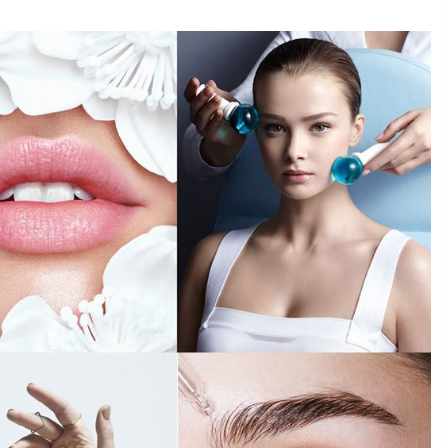
6 років ago
ії
Померла не дочекавшись
госпіталізації: під Києвом у хворої
жінки зупинилось серце під
стінами лікарні
6 років ago
Естонія планує створити
і
військову базу у прикордонному з
ая
Росією місті Нарва
1 рік ago