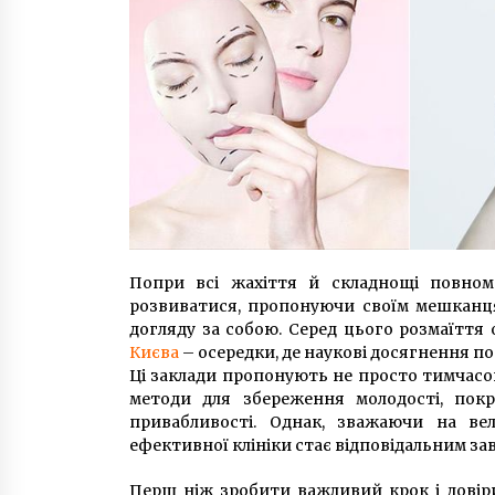
Попри всі жахіття й складнощі повном
розвиватися, пропонуючи своїм мешканця
догляду за собою. Серед цього розмаїття
Києва
– осередки, де наукові досягнення п
Ці заклади пропонують не просто тимчасов
методи для збереження молодості, покр
привабливості. Однак, зважаючи на вел
ефективної клініки стає відповідальним за
Перш ніж зробити важливий крок і довіри