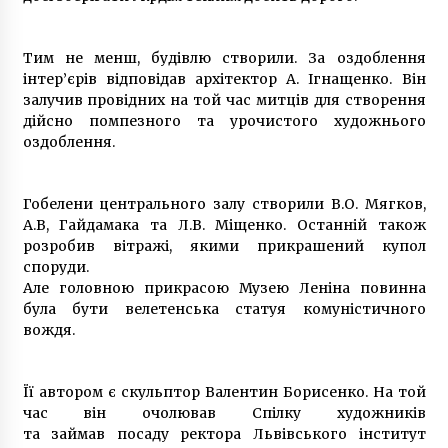
Тим не менш, будівлю створили. За оздоблення
інтер’єрів відповідав архітектор А. Ігнащенко. Він
залучив провідних на той час митців для створення
дійсно помпезного та урочистого художнього
оздоблення.
Гобелени центрального залу створили В.О. Мягков,
А.В, Гайдамака та Л.В. Міщенко. Останній також
розробив вітражі, якими прикрашений купол
споруди.
Але головною прикрасою Музею Леніна повинна
була бути велетенська статуя комуністичного
вождя.
Її автором є скульптор Валентин Борисенко. На той
час він очолював Спілку художників
та займав посаду ректора Львівського інститут