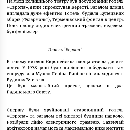
На місці колишнього театру був побудований готель
2 роки ago
«Європа», який спроектував Беретті. Загалом площа
виглядала дуже ефектно. Готель, будівля Купецьких
зборів (Філармонія), Терменівський фонтан в центрі.
Повз площу ходив електричний трамвай, недалеко
був фунікулер.
Готель “Європа”
В такому вигляді Європейська площа стояла досить
довго. У 1978 році було вирішено побудувати там
споруду, для Музею Леніна. Раніше він знаходився в
Будинку Вчителя.
Це був масштабний проект, цілком в дусі
Радянського Союзу.
Спершу були зруйновані старовинний готель
«Європа» та загалом всі житлові будинки навколо.
Розібрали лінію електричного трамваю. Зазвичай
архітектори намагаються максимально використати