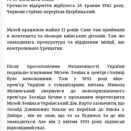
Урочисте відкриття відбулось 26 травня 1982 року.
Червону стрічку перерізав Щербицький.
Музей працював майже 11 років. Саме там приймали
в жовтенята та піонери київських дітлахів. Там же
знаходилась прокуратура та відділення міліції, що
контролювало Хрещатик.
Після проголошення Незалежності України
подальше існування Музею Леніна в центрі столиці
було неможливим. Тож у 1992 році віце-
прем’єр України з гуманітарних питань Микола
Жулинський звернувся до новопризначеного
прем’єра Леоніда Кучми з проханням перетворити
Музей Леніна в Український Дім. Варто зазначити, що
Леонід Данилович тільки но переїхав до Києва з
Дніпра , він не знав, що то за будинок та де він
знаходиться. Але він 2 квітня 1993 року підписав
відповідний указ.