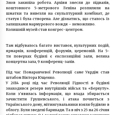
Знов закипіла робота. Архіви знесли до підвалів,
коштовного 5-метрового Леніна розпиляли на
шматки та вивезли на скульптурний комбінат, де
статуя і була створена. Але дізнатись, що сталось із
залишками мармурового вождя – неможливо.
Колишній музей став конгрес-центром.
Там відбувалось багато виставок, культурних подій,
ярмарків, конференцій, форумів, церемоній. На 5-
ти поверхах будівлі є експозиційні зали, велика
концертна зала, 9 конференц-залів.
Під час Помаранчевої Революції саме Укрдім став
штабом Віктора Ющенко.
У 2014 році під час Революції Гідності в будівлі
знаходився резерв внутрішніх військ та «Беркуту».
Коли з’явилась інформація, що влада збирається
зачистити Грушевського, і атака почнеться з
Українського дому, мітингувальники взяли будівлю в
облогу. Були зведені барикади. Та в ніч з 25 на 26 січня