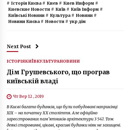
#
Історія Києва
#
Киев
#
Киев Информ
#
Киевские Новости
#
Київ
#
Київ Інформ
#
Київські Новини
#
Культура
#
Новини
#
Новини Києва
#
Новости
#
укр дім
Next Post
ІСТОРІЯ
КИЇВ
КУЛЬТУРА
НОВИНИ
Дім Грушевського, що програв
київській владі
Чт Вер 12 , 2019
В Києві багато будинків, що були побудовані наприкінці
XIX – на початку ХХ століття. Але офіційно
зареєстрованих пам’ятників архітектури 3 547. Тож
деякі старовинні, цікаві, красиві будинки ніяк не захищені.