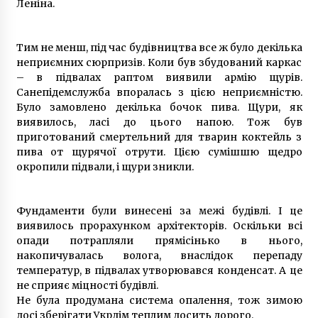
Леніна.
Тим не менш, під час будівництва все ж було декілька
неприємних сюрпризів. Коли був збудований каркас
– в підвалах раптом виявили армію щурів.
Санепідемслужба впоралась з цією неприємністю.
Було замовлено декілька бочок пива. Щури, як
виявилось, ласі до цього напою. Тож був
приготований смертельний для тварин коктейль з
пива от щурячої отрути. Цією сумішшю щедро
окропили підвали, і щури зникли.
Фундаменти були винесені за межі будівлі. І це
виявилось прорахунком архітекторів. Оскільки всі
опади потрапляли прямісінько в нього,
накопичувалась волога, внаслідок перепаду
температур, в підвалах утворювався конденсат. А це
не сприяє міцності будівлі.
Не була продумана система опалення, тож зимою
досі зберігати Укрдім теплим досить дорого.