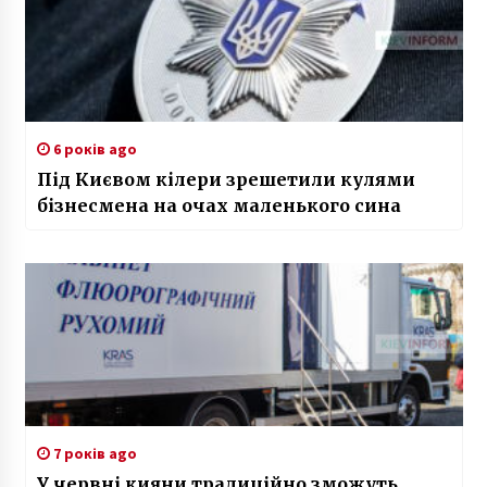
6 років ago
Під Києвом кілери зрешетили кулями
бізнесмена на очах маленького сина
7 років ago
У червні кияни традиційно зможуть