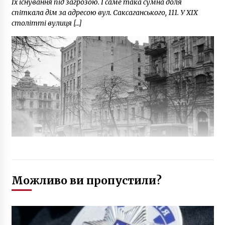
Їх існування під загрозою. І саме така cумна доля
спіткала дім за адресою вул. Саксаганського, 111. У XIX
столітті вулиця […]
Можливо ви пропустили?