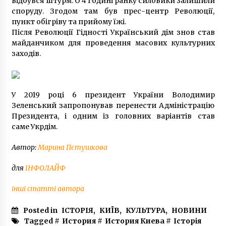
відбувся штурм. О 4 годині ранку силовики залишили
споруду. Згодом там був прес-центр Революції,
пункт обігріву та прийому їжі.
Після Революції Гідності Український дім знов став
майданчиком для проведення масових культурних
заходів.
У 2019 році 6 президент України Володимир
Зеленський запропонував перенести Адміністрацію
Президента, і одним із головних варіантів став
саме Укрдім.
Автор:
Марина Пєтушкова
для
ІНФОЛАЙФ
інші статті автора
Posted in
ІСТОРІЯ
,
КИЇВ
,
КУЛЬТУРА
,
НОВИНИ
Tagged #
История
#
История Киева
#
Історія