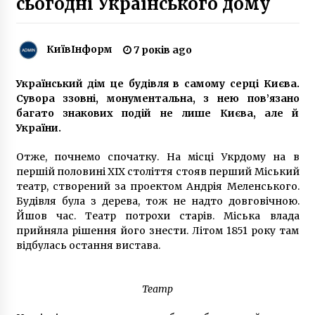
сьогодні Українського дому
5 років ago
История и красота киевского дома
КиївІнформ
7 років ago
украинских актеров
8 років ago
Український дім це будівля в самому серці Києва.
Сувора ззовні, монументальна, з нею пов’язано
У столиці люди зібралися вшанувати пам’ять
багато знакових подій не лише Києва, але й
загиблих на Інституцькій героїв
України.
7 років ago
Отже, почнемо спочатку. На місці Укрдому на в
У Києві місцеві мешканці протестують проти
першій половині XIX століття стояв перший Міський
забудови дніпровських берегів
театр, створений за проектом Андрія Меленського.
7 років ago
Будівля була з дерева, тож не надто довговічною.
Йшов час. Театр потрохи старів. Міська влада
прийняла рішення його знести. Літом 1851 року там
У Оперного театра заработает фонтан
відбулась остання вистава.
10 років ago
Театр
Як виглядав Дарницький вокзал сто років
тому