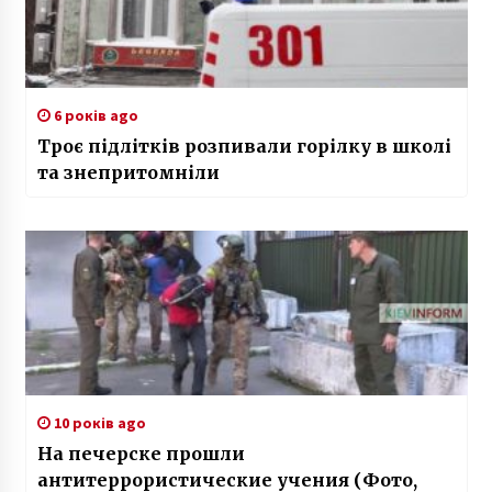
6 років ago
Троє підлітків розпивали горілку в школі
та знепритомніли
10 років ago
На печерске прошли
антитеррористические учения (Фото,