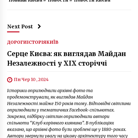
Next Post
ДОРОГИ
ІСТОРІЯ
КИЇВ
Серце Києва: як виглядав Майдан
Незалежності у ХІХ сторіччі
Пн Чер 10 , 2024
Історики оприлюднили архівні фото та
продемонстрували, як виглядав Майдан
Незалежності майже 150 років тому. Відповідні світлини
оприлюднили у тематичних Facebook-спільнотах.
Зокрема, підбірку світлин оприлюднили автори
спільноти “Клуб корінного киянина”. В публікаціях
вказано, що архівні фото були зроблені ще у 1880-роках.
Автори звернули увагу на цікаву архітектуру того часу