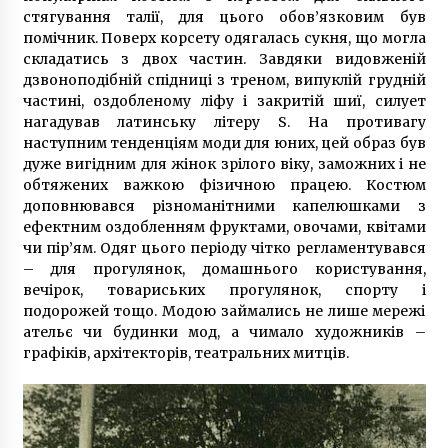
Олександрівської лікарні
стягування талії, для цього обов’язковим був
5 років ago
помічник. Поверх корсету одягалась сукня, що могла
складатись з двох частин. Завдяки видовженій
дзвоноподібній спідниці з треном, випуклій грудній
частині, оздобленому ліфу і закритій шиї, силует
нагадував латинську літеру S. На противагу
наступним тенденціям моди для юних, цей образ був
дуже вигідним для жінок зрілого віку, заможних і не
обтяжених важкою фізичною працею. Костюм
доповнювався різноманітними капелюшками з
ефектним оздобленням фруктами, овочами, квітами
чи пір’ям. Одяг цього періоду чітко регламентувався
– для прогулянок, домашнього користування,
вечірок, товариських прогулянок, спорту і
подорожей тощо. Модою займались не лише мережі
ательє чи будинки мод, а чимало художників –
графіків, архітекторів, театральних митців.