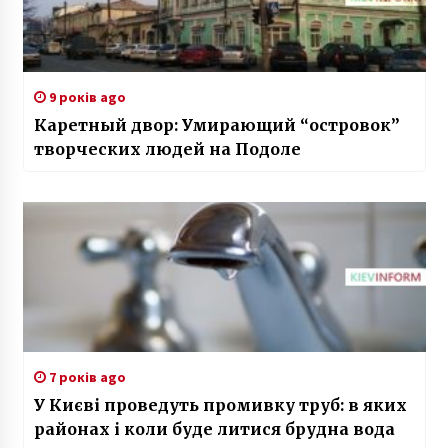
9 років ago
Каретный двор: Умирающий “островок”
творческих людей на Подоле
7 років ago
У Києві проведуть промивку труб: в яких
районах і коли буде литися брудна вода