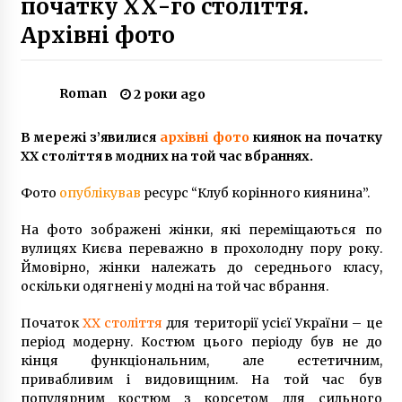
початку ХХ-го століття.
4 роки ago
Архівні фото
У Софійській Борщагівці швидка потрапила в
ДТП та заблокувала в’їзд в Київ
5 років ago
Roman
2 роки ago
В мережі з’явилися
архівні фото
киянок на початку
В одному з київських супермаркетів на
ХХ століття в модних на той час вбраннях.
людей впав торговий стелаж
10 років ago
Фото
опублікував
ресурс “Клуб корінного киянина”.
Затримано підозрюваного в підпалі авто
На фото зображені жінки, які переміщаються по
журналіста “Схем”
вулицях Києва переважно в прохолодну пору року.
6 років ago
Ймовірно, жінки належать до середнього класу,
оскільки одягнені у модні на той час вбрання.
Заступника гендиректора Київзеленбуду
підозрюють в розтраті понад мільйон
Початок
ХХ століття
для території усієї України – це
гривень
період модерну. Костюм цього періоду був не до
7 років ago
кінця функціональним, але естетичним,
привабливим і видовищним. На той час був
У Києві спалахнула пожежа на території
популярним костюм з корсетом для сильного