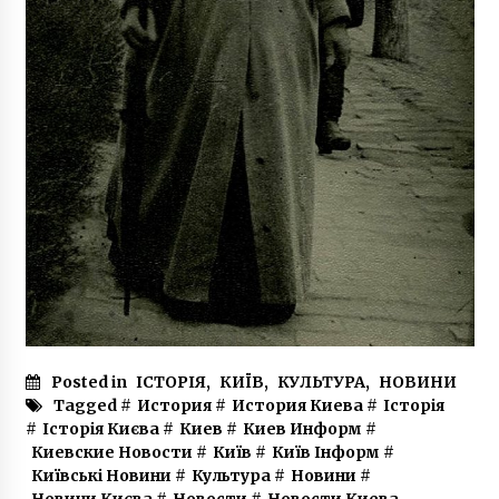
Posted in
ІСТОРІЯ
,
КИЇВ
,
КУЛЬТУРА
,
НОВИНИ
Tagged #
История
#
История Киева
#
Історія
#
Історія Києва
#
Киев
#
Киев Информ
#
Киевские Новости
#
Київ
#
Київ Інформ
#
Київські Новини
#
Культура
#
Новини
#
Новини Києва
#
Новости
#
Новости Киева