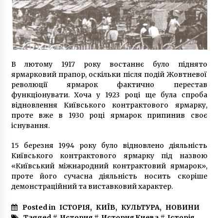
В лютому 1917 року востаннє було піднято
ярмарковий прапор, оскільки після подій Жовтневої
революції ярмарок фактично перестав
функціонувати. Хоча у 1923 році ще була спроба
відновлення Київського контрактового ярмарку,
проте вже в 1930 році ярмарок припинив своє
існування.
15 березня 1994 року було відновлено діяльність
Київського контрактового ярмарку під назвою
«Київський міжнародний контрактовий ярмарок»,
проте його сучасна діяльність носить скоріше
демонстраційний та виставковий характер.
Posted in
ІСТОРІЯ
,
КИЇВ
,
КУЛЬТУРА
,
НОВИНИ
Tagged #
История
#
История Киева
#
Історія