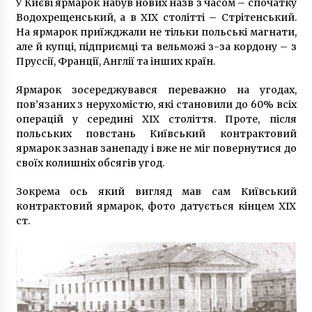
У Києві ярмарок набув нових назв з часом – спочатку
Водохрещенський, а в XIX столітті – Стрітенський.
На ярмарок приїжджали не тільки польські магнати,
але й купці, підприємці та вельможі з-за кордону – з
Пруссії, Франції, Англії та інших країн.
Ярмарок зосереджувався переважно на угодах,
пов’язаних з нерухомістю, які становили до 60% всіх
операцій у середині XIX століття. Проте, після
польських повстань Київський контрактовий
ярмарок зазнав занепаду і вже не міг повернутися до
своїх колишніх обсягів угод.
Зокрема ось який вигляд мав сам Київський
контрактовий ярмарок, фото датується кінцем XIX
ст.