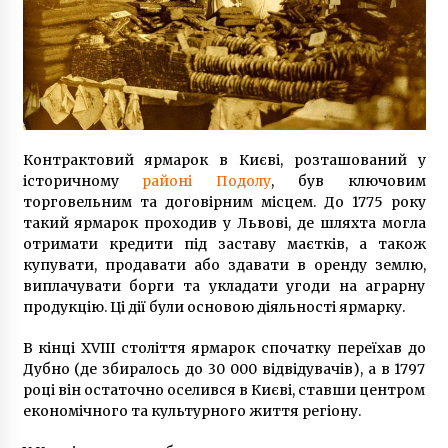
Контрактовий ярмарок в Києві, розташований у
історичному
районі Подолу
, був ключовим
торговельним та договірним місцем. До 1775 року
такий ярмарок проходив у Львові, де шляхта могла
отримати кредити під заставу маєтків, а також
купувати, продавати або здавати в оренду землю,
виплачувати борги та укладати угоди на аграрну
продукцію. Ці дії були основою діяльності ярмарку.
В кінці XVIII століття ярмарок спочатку переїхав до
Дубно (де збиралось до 30 000 відвідувачів), а в 1797
році він остаточно оселився в Києві, ставши центром
економічного та культурного життя регіону.