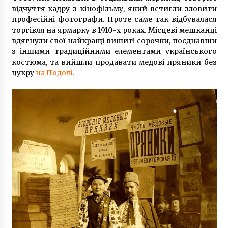
5 років ago
відчуття кадру з кінофільму, який встигли зловити
професійні фотографи. Проте саме так відбувалася
торгівля на ярмарку в 1910-х роках. Місцеві мешканці
вдягнули свої найкращі вишиті сорочки, поєднавши
з іншими традиційними елементами українського
костюма, та вийшли продавати медові пряники без
цукру
на Подолі
.