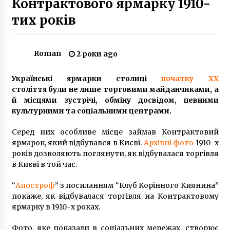
Контрактового ярмарку 1910-
6 років ago
тих років
Играйте в онлайн казино Вулкан на
wulcan.org.ua
6 років ago
Roman
2 роки ago
Хімічні відходи та тонни фекалій: топ-5
Українські ярмарки столиці
початку XX
екологічно небезпечних місць в Києві, які
століття були не лише торговими майданчиками, а
краще ніколи не відвідувати.
й місцями зустрічі, обміну досвідом, певними
6 років ago
культурними та соціальними центрами.
Електронні табло на Столичному шосе
фіксують швидкість автомобілів (фото)
Серед них особливе місце займав Контрактовий
7 років ago
ярмарок, який відбувався в Києві.
Архівні фото
1910-х
років дозволяють поглянути, як відбувалася торгівля
в Києві в той час.
В Україні офіційно відзначатимуть день
народження Степана Бандери
“
Апостроф
” з посиланням “Клуб Корінного Киянина”
8 років ago
покаже, як відбувалася торгівля на Контрактовому
ярмарку в 1910-х роках.
В Україні дозволили щеплення дітей віком від
12 років, а також ревакцинацію дорослих.
Фото, яке показали в соціальних мережах, створює