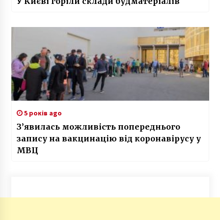
У Києві горіли склади будматеріалів
5 років ago
З’явилась можливість попереднього
запису на вакцинацію від коронавірусу у
МВЦ