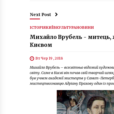
Next Post
ІСТОРІЯ
КИЇВ
КУЛЬТУРА
НОВИНИ
Михайло Врубель - митець, 
Києвом
Вт Чер 19 , 2018
Михайло Врубель – всесвітньо відомий художни
світу. Саме в Києві він почав свій творчий шлях
був учнем академії мистецтв у Санкт-Петербур
мистецтвознавцю Адріану Прахову один із профе