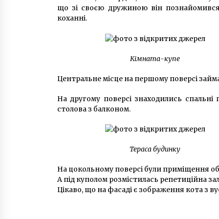
що зі своєю дружиною він познайомився 
коханні.
Кімната-купе
Центральне місце на першому поверсі займа
На другому поверсі знаходились спальні г
столова з балконом.
Тераса будинку
На цокольному поверсі були приміщення обс
А під куполом розмістилась репетиційна зал
Цікаво, що на фасаді є зображення кота з ву