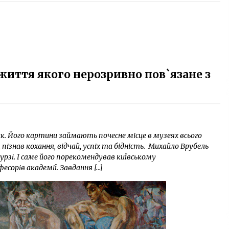
життя якого нерозривно пов`язане з
к. Його картини займають почесне місце в музеях всього
, пізнав кохання, відчай, успіх та бідність. Михайло Врубель
зі. І саме його порекомендував київському
сорів академії. Завдання […]