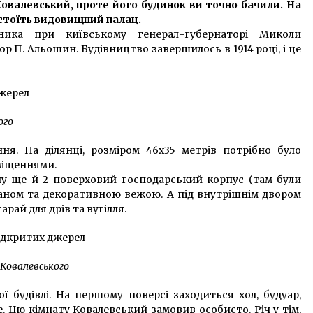
овалевський, проте його будинок ви точно бачили. На
5 років ago
 стоїть видовищний палац.
ика при київському генерал-губернаторі Миколи
Провладна партія допускає
р П. Альошин. Будівництво завершилось в 1914 році, і це
ліквідацію посади голови КМДА
7 років ago
Масштабна автотроща біля Києва:
постраждали три автівки
ого
5 років ago
ня. На ділянці, розміром 46х35 метрів потрібно було
міщеннями.
ачу ще й 2-поверховий господарський корпус (там були
онтаном та декоративною вежою. А під внутрішнім двором
рай для дрів та вугілля.
Ковалевського
ї будівлі. На першому поверсі заходиться хол, будуар,
е. Цю кімнату Ковалевський замовив особисто. Річ у тім,