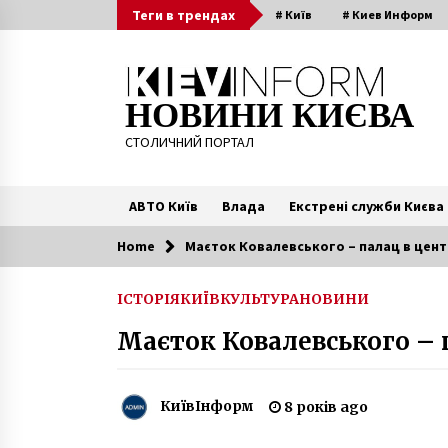
Skip
Теги в трендах
# Київ
# Киев Информ
to
content
НОВИНИ КИЄВА
СТОЛИЧНИЙ ПОРТАЛ
АВТО Київ
Влада
Екстрені служби Києва
Home
Маєток Ковалевського – палац в цент
Читають зараз
ІСТОРІЯ
КИЇВ
КУЛЬТУРА
НОВИНИ
Ескаватор протаранив легкову
Маєток Ковалевського – 
автівку на смузі громадського
транспорту
4 роки ago
КиївІнформ
8 років ago
Сьогодні вночі у Києві розпочну
капремонт проспекту Бандери