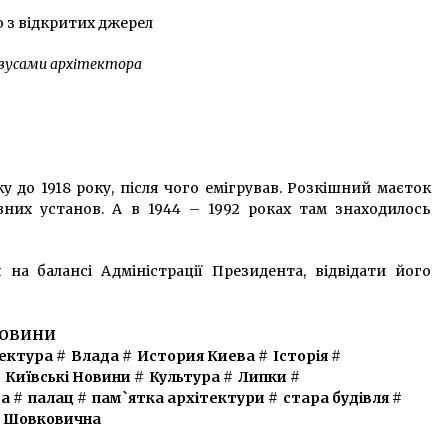
 вусами архітектора
 до 1918 року, після чого емігрував. Розкішний маєток
вних установ. А в 1944 – 1992 роках там знаходилось
на балансі Адміністрації Президента, відвідати його
ОВИНИ
ектура
#
Влада
#
История Киева
#
Історія
#
Київські Новини
#
Культура
#
Липки
#
ва
#
палац
#
пам`ятка архітектури
#
стара будівля
#
Шовковична