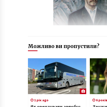
Можливо ви пропустили?
1 рік ago
6 рокі
Як орендувати автобус
Дружи