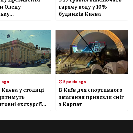
и Олену
гарячу воду у 10%
ську
будинків Києва
алізовано до
 в місті Києві.
в ago
5 років ago
 Києва у столиці
В Київ для спортивного
дитимуть
змагання привезли сніг
товні екскурсії
з Карпат
м