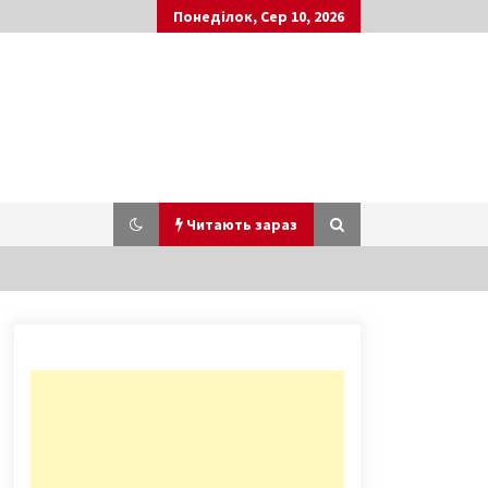
Понеділок, Сер 10, 2026
Читають зараз
В Киеве с размахом отпразднуют
День города (Список событий)
10 років ago
Акція протесту біля посольства
РФ у Києві: активісти запалили
димові шашки