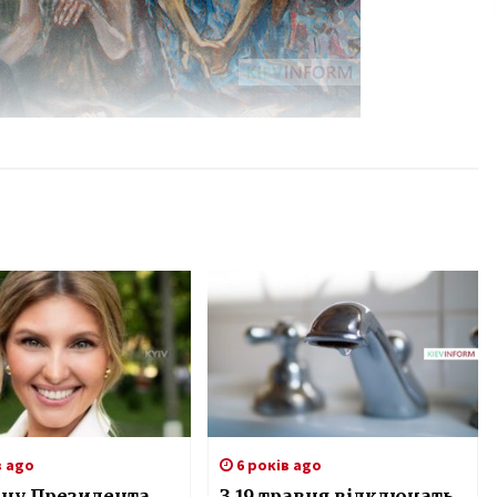
в ago
6 років ago
ну Президента
З 19 травня відключать