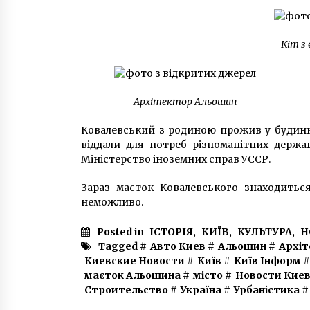
Кіт з
Архітектор Альошин
Ковалевський з родиною прожив у будинку
віддали для потреб різноманітних держа
Міністерство іноземних справ УССР.
Зараз маєток Ковалевського знаходиться 
неможливо.
Posted in
ІСТОРІЯ
,
КИЇВ
,
КУЛЬТУРА
,
Н
Tagged #
Авто Киев
#
Альошин
#
Архіт
Киевские Новости
#
Київ
#
Київ Інформ
#
маєток Альошина
#
місто
#
Новости Кие
Строительство
#
Україна
#
Урбаністика
#