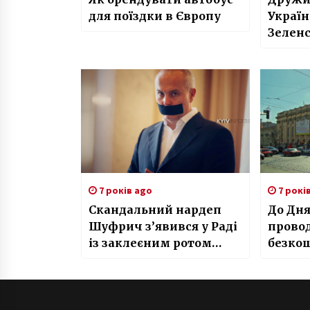
для поїздки в Європу
Україн
Зелен
госпіт
лікарні
7 років ago
7 рокі
Скандальний нардеп
До Дня
Шуфрич з’явився у Раді
прово
із заклеєним ротом
безкош
(фото)
місто