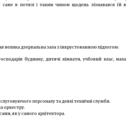
саме в потязі і таким чином щодень зізнавався їй в
в велика дзеркальна зала з інкрустованною підлогою.
осподарів будинку, дитячі кімнати, учбовий клас, мала
луговуючого персоналу та деякі технічні служби.
а оркестру.
сами, як у самого архітектора.