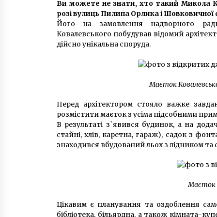
7 років ago
Ви можете не знати, хто такий Микола К
розі вулиць Пилипа Орлика і Шовковичної
Його на замовлення надворного радн
За 11 місяців 2019 року кількість
Ковалевського побудував відомий архітекто
мешканців Києва зросла на 15
дійсно унікальна споруда.
тисяч осіб
7 років ago
Колишній голкіпер «Динамо»
пішов у політику
Маєток Ковалевськ
6 років ago
Перед архітектором стояло важке завдан
розмістити маєток з усіма підсобними при
В результаті з`явився будинок, а на дод
стайні, хлів, каретна, гараж), садок з ф
знаходився вбудований льох з лідником та са
Маєток 
Цікавим є планування та оздоблення само
бібліотека, більярдна, а також кімната-куп