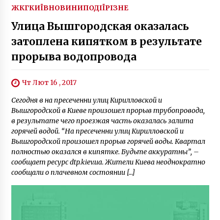
ЖКГ
КИЇВ
НОВИНИ
ПОДІЇ
РІЗНЕ
Улица Вышгородская оказалась
затоплена кипятком в результате
прорыва водопровода
Чт Лют 16 , 2017
Сегодня в на пресеченни улиц Кирилловской и
Вышгородской в Киеве произошел прорыв трубопровода,
в результате чего проезжая часть оказалась залита
горячей водой. “На пресеченни улиц Кирилловской и
Вышгородской произошел прорыв горячей воды. Квартал
полностью оказался в кипятке. Будьте аккуратны”, –
сообщает ресурс dtp.kiev.ua. Жители Киева неоднократно
сообщали о плачевном состоянии […]