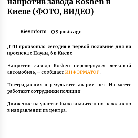
напротив завода Roshen в
8 років ago
Киеве (ФОТО, ВИДЕО)
У Києві чоловік напав на службу порятунку
тварин і знищив їх човен
6 років ago
KievInform
9 років ago
ДТП произошло сегодня в первой половине дня на
Ми хочемо привести Amazon в Україні, –
Омелян
проспекте Науки, 6 в Киеве.
7 років ago
Напротив завода Roshen перевернулся легковой
автомобиль, – сообщает
ИНФОРМАТОР
.
У Києві відновились суди над
“Беркутівцями”, що розстрілювали людей на
Пострадавших в результате аварии нет. На месте
Майдані
работают сотрудники полиции.
6 років ago
Движение на участке было значительно осложнено
У Києві чоловік підпалив магазин, в якому
працює дружина, а потім вистрибнув з
в направлении из центра.
сьомого поверху
6 років ago
На улице Павловская сносят очередной