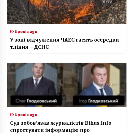
6 років ago
У зоні відчуження ЧАЕС гасять осередки
тління – ДСНС
6 років ago
Суд зобов’язав журналістів Bihus.Info
спростувати інформацію про