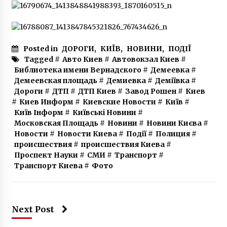
Posted in
ДОРОГИ
,
КИЇВ
,
НОВИНИ
,
ПОДІЇ
Tagged #
Авто Киев
#
Автовокзал Киев
#
Библиотека имени Вернадского
#
Демеевка
#
Демеевская площадь
#
Демиевка
#
Деміївка
#
Дороги
#
ДТП
#
ДТП Киев
#
Завод Рошен
#
Киев
#
Киев Информ
#
Киевские Новости
#
Київ
#
Київ Інформ
#
Київські Новини
#
Московская Площадь
#
Новини
#
Новини Києва
#
Новости
#
Новости Киева
#
Події
#
Полиция
#
происшествия
#
происшествия Киева
#
Проспект Науки
#
СМИ
#
Транспорт
#
Транспорт Киева
#
Фото
Next Post