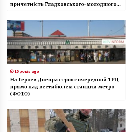
причетність Гладковського-молодшого
до розкрадань на оборонці
10 років ago
На Героев Днепра строят очередной ТРЦ
прямо над вестибюлем станции метро
(ФОТО)