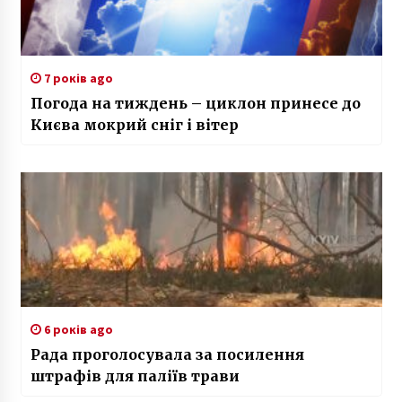
7 років ago
Погода на тиждень – циклон принесе до
Києва мокрий сніг і вітер
6 років ago
Рада проголосувала за посилення
штрафів для паліїв трави