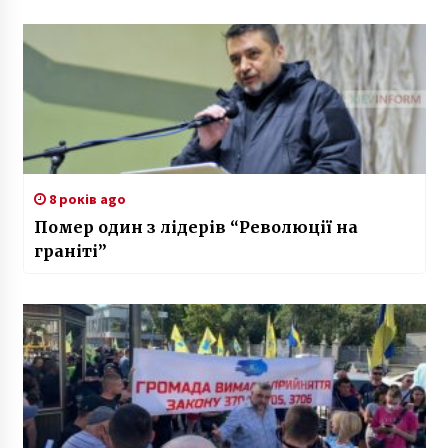
8 років ago
Помeр один з лідерів “Рeволюції на
граніті”