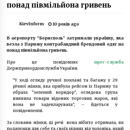
понад півмільйона гривень
У Гройсмана розповіли, де і коли школярам
видадуть світловідбиваючі жилети
KievInform
10 років ago
7 років ago
В аеропорту “Борисполь” затримали українку, яка
Поліцейські Київщини затримали чоловіка,
везла з Парижу контрабандний брендовий одяг на
який організував міжнародний канал торгівлі
понад півмільйона гривень.
людьми
6 років ago
Про це повідомляє
прес-служба
Держприкордонслужби України.
Дом “Юротат”: киевское здание в греческом
стиле
8 років ago
“У ході огляду ручної поклажі та багажу у 29
річної жінки, яка прибула рейсом із Парижу та
обрала “зелений коридор”, оглядова група
Архівні фото найбільшої автокатастрофи на
виявила товари відомих торгових марок, які
мосту Патона в Києві
вона не задекларувала”, – йдеться у
3 роки ago
повідомленні.
Під Києвом намагалися викрасти дочку
За словами жінки, ці речі вона нібито отримала, як
блогерки заради викупу
подарунки для себе та своїх рідних від чоловіка, який