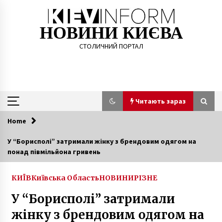
Skip
to
content
НОВИНИ КИЄВА
СТОЛИЧНИЙ ПОРТАЛ
Читають зараз
Home
Читають зараз
У “Борисполі” затримали жінку з брендовим одягом на
понад півмільйона гривень
Під Кабміном перевізники вимагають
дозволити їм працювати
6 років ago
КИЇВ
Київська Область
НОВИНИ
РІЗНЕ
У “Борисполі” затримали
В мережі згадали архівне фото парку біля
“КПІ”
жінку з брендовим одягом на
2 роки ago