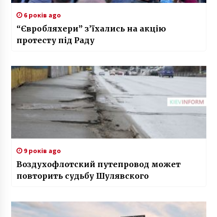
6 років ago
“Євробляхери” з’їхались на акцію
протесту під Раду
9 років ago
Воздухофлотский путепровод может
повторить судьбу Шулявского