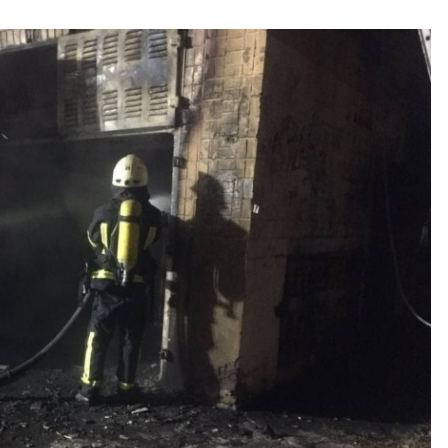
10 років ago
Вагітна жінка загинула в
автомобільній аварії на Київщині
5 років ago
У київському метро пасажир
втратив свідомість і отримав
поранення від проїжджаючого
поїзда
7 років ago