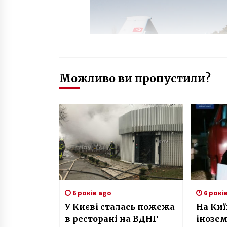
Можливо ви пропустили?
6 років ago
6 рокі
У Києві сталась пожежа
На Ки
в ресторані на ВДНГ
інозем