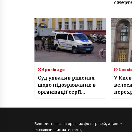
смерт
алког
6 років ago
6 рокі
Суд ухвалив рішення
У Києв
щодо підозрюваних в
велос
організації серії
перех
вибухів в Києві
Використання авторських фотографій, а також
ексклюзивних матеріалів,