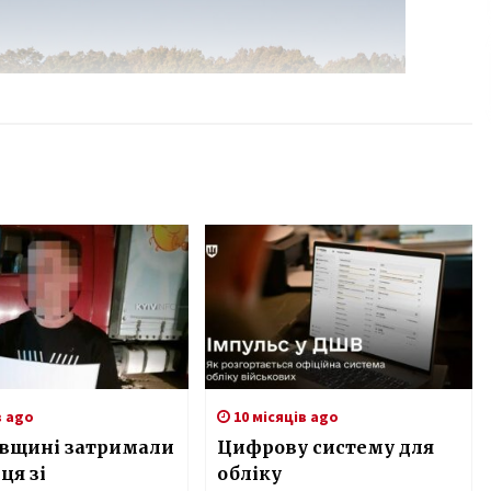
в ago
10 місяців ago
ївщині затримали
Цифрову систему для
ця зі
обліку