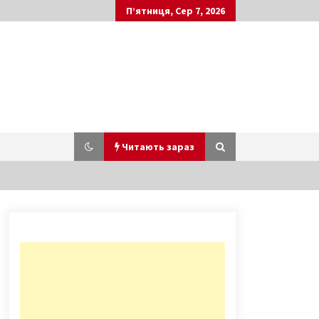
П’ятниця, Сер 7, 2026
Читають зараз
Київ може втрати третю з
початку року історичну будівлю
2 роки ago
На вулиці Алматинській
реконструюють трамвайну лінію з
облаштуванням нових павільйонів