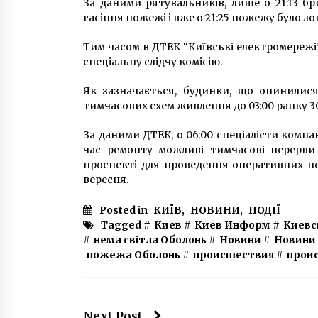
За даними рятувальників, лише о 21:13 б
гасіння пожежі і вже о 21:25 пожежу було лока
Тим часом в ДТЕК “Київські електромереж
спеціальну слідчу комісію.
Як зазначається, будинки, що опинилися 
тимчасових схем живлення до 03:00 ранку 3
За даними ДТЕК, о 06:00 спеціалісти комп
час ремонту можливі тимчасові перерви
проспекті для проведення оперативних пе
вересня.
Posted in
КИЇВ
,
НОВИНИ
,
ПОДІЇ
Tagged #
Киев
#
Киев Информ
#
Киевс
#
нема світла Оболонь
#
Новини
#
Новини
пожежа Оболонь
#
происшествия
#
прои
Next Post