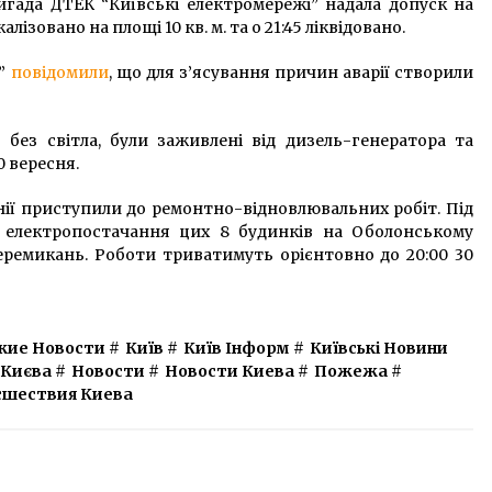
ригада ДТЕК “Київські електромережі” надала допуск на
лізовано на площі 10 кв. м. та о 21:45 ліквідовано.
і”
повідомили
, що для з’ясування причин аварії створили
без світла, були заживлені від дизель-генератора та
0 вересня.
анії приступили до ремонтно-відновлювальних робіт. Під
 електропостачання цих 8 будинків на Оболонському
ремикань. Роботи триватимуть орієнтовно до 20:00 30
кие Новости
#
Київ
#
Київ Інформ
#
Київські Новини
 Києва
#
Новости
#
Новости Киева
#
Пожежа
#
сшествия Киева