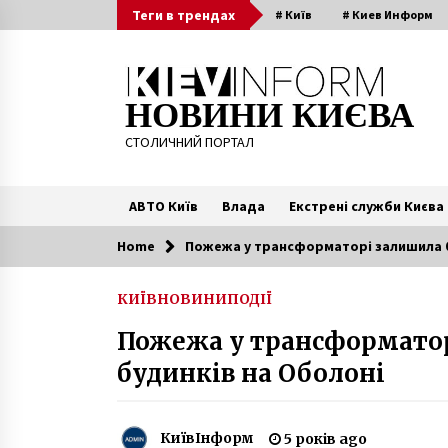
Skip
Теги в трендах
# Київ
# Киев Информ
to
content
НОВИНИ КИЄВА
СТОЛИЧНИЙ ПОРТАЛ
АВТО Київ
Влада
Екстрені служби Києва
Home
Пожежа у трансформаторі залишила бе
Читають зараз
КИЇВ
НОВИНИ
ПОДІЇ
На вулицях Києва з’являться 600
Пожежа у трансформаторі
нових камер відеоспостереженн
7 років ago
будинків на Оболоні
Територія навколо Золотих ворі
увійшла в престижний світовий
КиївІнформ
5 років ago
рейтинг