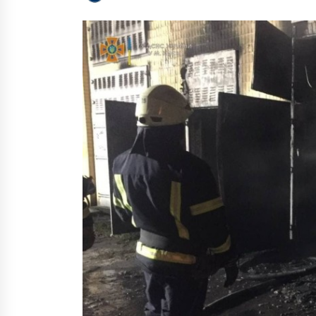
5 років ago
Міноборони затвердило критерії
визначення підприємств ОПК
критично важливими для
економіки
9 місяців ago
Під час гасіння пожежі по
працівникам ДСНС відкрили
вогонь
7 років ago