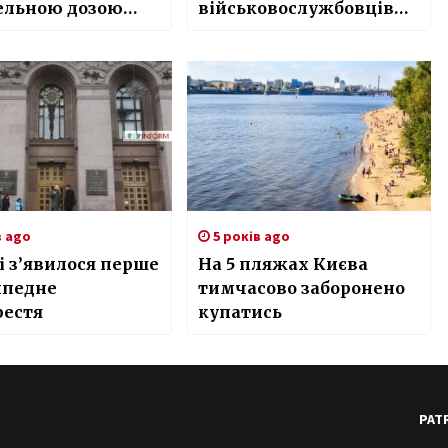
ельною дозою
військовослужбовців
олю
“Імпульс” розгорнуть у
ДШВ
в ago
5 років ago
і з’явилося перше
На 5 пляжах Києва
ипедне
тимчасово заборонено
рестя
купатись
PAT