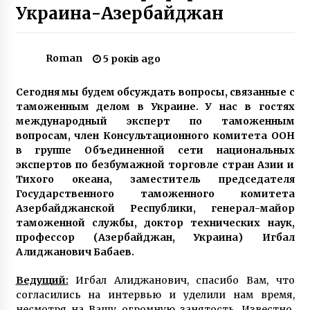
Украина-Азербайджан
В Україні найвища ціна на електроенергію в
Європі, – Єврокомісія
Roman
5 років ago
6 років ago
Сегодня мы будем обсуждать вопросы, связанные с
Головний інспектор Київського
таможенным делом в Украине. У нас в гостях
рибоохоронного патруля попався на
международный эксперт по таможенным
браконьєрстві
вопросам, член Консультационного комитета ООН
6 років ago
в группе Объединенной сети национальных
экспертов по безбумажной торговле стран Азии и
Скульптури, оглядові майданчики і зелена
зона: в Києві відкрили після реконструкції
Тихого океана, заместитель председателя
Пейзажну алею
Государственного таможенного комитета
5 років ago
Азербайджанской Республики, генерал-майор
таможенной службы, доктор технических наук,
Кінохроніки Києва 1920-х років: яким було
профессор (Азербайджан, Украина) Игбал
місто століття тому?
Алиджанович Бабаев.
3 роки ago
Ведущий:
Игбал Алиджанович, спасибо Вам, что
Чи вчиться влада на трагічній історії?
согласились на интервью и уделили нам время,
6 років ago
несмотря на Вашу огромную занятость. Известно,