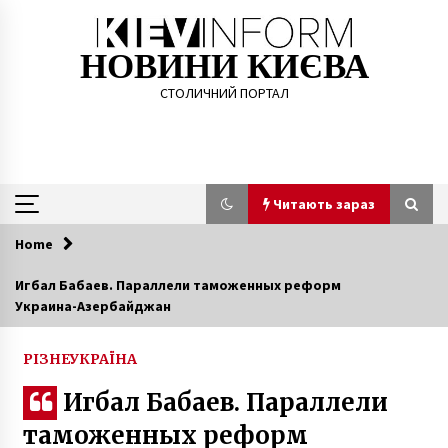
Skip
to
content
НОВИНИ КИЄВА
СТОЛИЧНИЙ ПОРТАЛ
Читають зараз
Home
Читають зараз
Игбал Бабаев. Параллели таможенных реформ
Украина-Азербайджан
На проспекті Науки спалахнула пожежа,
одна людина загинула
5 років ago
РІЗНЕ
УКРАЇНА
Игбал Бабаев. Параллели
В Києві жінка планувала стрибнути з 12
поверху разом з маленьким сином
таможенных реформ
5 років ago