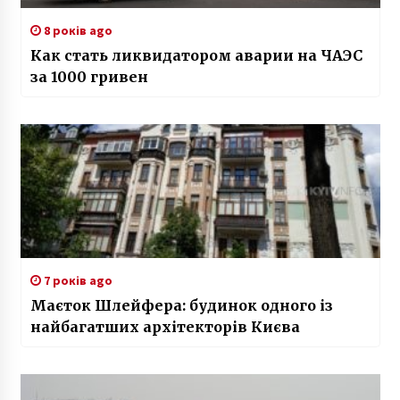
8 років ago
Как стать ликвидатором аварии на ЧАЭС
за 1000 гривен
7 років ago
Маєток Шлейфера: будинок одного із
найбагатших архітекторів Києва