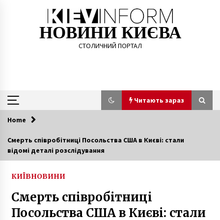
Skip
to
content
НОВИНИ КИЄВА
СТОЛИЧНИЙ ПОРТАЛ
Читають зараз
Home
Читають зараз
Смерть співробітниці Посольства США в Києві: стали
відомі деталі розслідування
Апостиль МОН: надійне засвідчення освітніх
документів із ABC Center Львів
9 місяців ago
КИЇВ
НОВИНИ
Смерть співробітниці
Червень у Києві став найспекотнішим за 139
років спостереження
Посольства США в Києві: стали
7 років ago