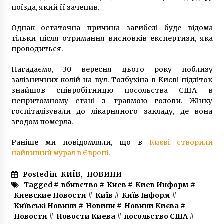
поїзда, який її зачепив.
Однак остаточна причина загибелі буде відома
У Києві усунули поломку на Русанівських
фонтанах, що сталася внаслідок негоди, усі
тільки після отримання висновків експертизи, яка
фонтани працюють згідно з графіком
проводиться.
7 років ago
Нагадаємо, 30 вересня цього року поблизу
Kyiv Boryspil Express змінив розклад руху
залізничних колій на вул. Толбухіна в Києві підліток
7 років ago
знайшов співробітницю посольства США в
непритомному стані з травмою голови. Жінку
госпіталізували до лікарняного закладу, де вона
згодом померла.
В Києві однорічна дитина отруїлась грибами
6 років ago
Раніше ми повідомляли, що в
Києві створили
найвищий мурал в Європі
.
Все, кто уехал из дома на 30 дней обязан
Posted in
КИЇВ
,
НОВИНИ
зарегистрироваться на новом месте
Tagged #
вбивство
#
Киев
#
Киев Информ
#
10 років ago
Киевские Новости
#
Київ
#
Київ Інформ
#
Київські Новини
#
Новини
#
Новини Києва
#
ЦВК закінчила прийом документів від
Новости
#
Новости Киева
#
посольство США
#
бажаючих бути президентами України