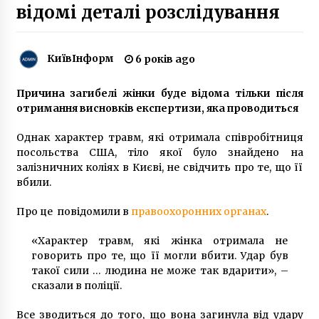
відомі деталі розслідування
У Києві МАЗ без гальм протаранив дев’ять
авто (ФОТО)
КиївІнформ
6 років ago
7 років ago
Причина загибелі жінки буде відома тільки після
Проезд в киевских маршрутках может
отримання висновків експертизи, яка проводиться
подорожать до 8 гривен
10 років ago
Однак характер травм, які отримала співробітниця
посольства США, тіло якої було знайдено на
Играйте в Золотой Кубок онлайн на anti-
залізничних коліях в Києві, не свідчить про те, що її
kollektor.com.ua
вбили.
7 років ago
Про це повідомили в
правоохоронних органах
.
Кличко заступився за свого заступника
«Характер травм, які жінка отримала не
Поворозника після скандалу з хабарем
говорить про те, що її могли вбити. Удар був
6 років ago
такої сили … людина не може так вдарити», –
сказали в поліції.
У Києві з’явиться новий пам’ятник
5 років ago
Все зводиться до того, що вона загинула від удару