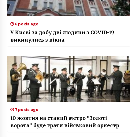
6 років ago
У Києві за добу дві людини з COVID-19
викинулись з вікна
7 років ago
10 жовтня на станції метро “Золоті
ворота” буде грати військовий оркестр