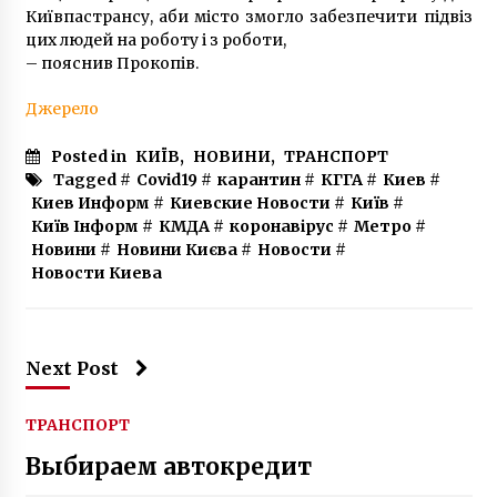
Київпастрансу, аби місто змогло забезпечити підвіз
Києва
цих людей на роботу і з роботи,
6 років ago
– пояснив Прокопів.
Джерело
Posted in
КИЇВ
,
НОВИНИ
,
ТРАНСПОРТ
Tagged #
Covid19
#
карантин
#
КГГА
#
Киев
#
Киев Информ
#
Киевские Новости
#
Київ
#
Київ Інформ
#
КМДА
#
коронавірус
#
Метро
#
Новини
#
Новини Києва
#
Новости
#
Новости Киева
Next Post
ТРАНСПОРТ
Выбираем автокредит