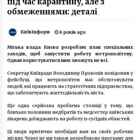
під час карантину, але з
9 років ago
обмеженнями: деталі
В Києві оголошено в розшук 5 дітей
7 років ago
КиївІнформ
6 років ago
Міська влада Києва розробляє план спеціальних
«Не давайте гроші самозванцям»: киянам
роз’яснили, чи потрібно платити за парковку
заходів, щоб запустити роботу метрополітену.
авто у дворі
Однак користуватися ним зможуть не всі.
5 років ago
Секретар Київради Володимир Прокопів повідомив у
У Києві під ВРУ відбувається одразу два
фейсбуці, що метрополітен має обслуговувати
мітинги
людей, які працюють на стратегічних підприємствах,
6 років ago
що забезпечують життєдіяльність міста.
Ще одна серйозна проблема столиці у тому, що
Наркотики, алкоголь и гей-скандал: Во что
превратился бывший игрок “Динамо” Алиев
близько половини медбратів та медсестер київських
10 років ago
лікарень доїжджають на роботу із сусідніх областей.
Ці люди критично необхідні нам на своїх робочих
На проспекті Академіка Палладіна збудують
місцях. Через це ми також розробляємо програму для
багаторівневу розв’язку – проєкт Генплану