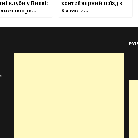
чні клуби у Києві:
контейнерний поїзд з
илися попри
Китаю з
тин
експериментального
маршруту
PAT
:
и