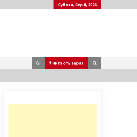
Субота, Сер 8, 2026
Читають зараз
Іво Бобул балотується до
Верховної Ради
7 років ago
Вибори 2019: Одномандатний
виборчий округ №216