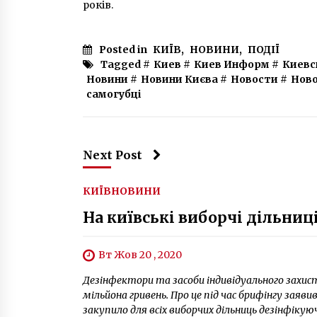
років.
Posted in
КИЇВ
,
НОВИНИ
,
ПОДІЇ
Tagged #
Киев
#
Киев Информ
#
Киевс
Новини
#
Новини Києва
#
Новости
#
Ново
самогубці
Next Post
КИЇВ
НОВИНИ
На київські виборчі дільниц
Вт Жов 20 , 2020
Дезінфектори та засоби індивідуального захисту
мільйона гривень. Про це під час брифінгу заяви
закупило для всіх виборчих дільниць дезінфікуюч