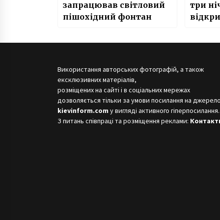
запрацював світловий
три ні
пішохідний фонтан
відкр
каран
Використання авторських фотографій, а також
ексклюзивних матеріалів,
розміщених на сайті і в соціальних мережах
дозволяється тільки за умови посилання на джерело
kievinform.com
у вигляді активного гіперпосилання.
З питань співпраці та розміщення реклами:
Контакт