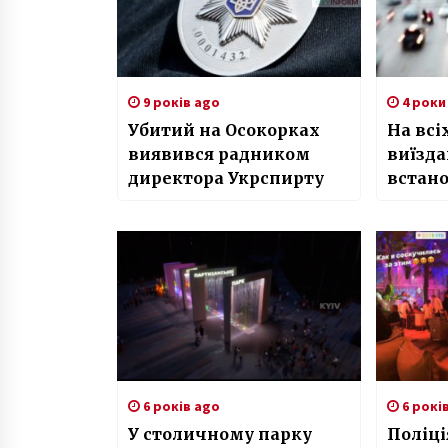
9 років ago
4 роки
Убитий на Осокорках
На всіх
виявився радником
виїзда
директора Укрспирту
встан
спост
6 років ago
6 рокі
У столичному парку
Поліц