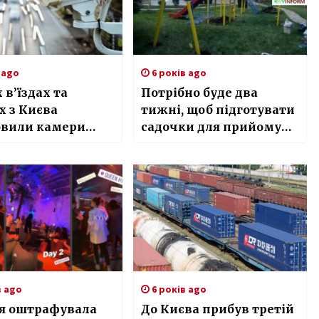
 ago
6 років ago
 в’їздах та
Потрібно буде два
х з Києва
тижні, щоб підготувати
овили камери
садочки для прийому
ереження
дітей – Кличко
в ago
6 років ago
ія оштрафувала
До Києва прибув третій