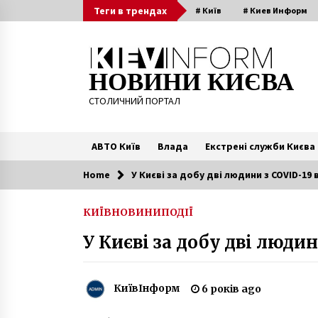
Skip
Теги в трендах
# Київ
# Киев Информ
to
content
НОВИНИ КИЄВА
СТОЛИЧНИЙ ПОРТАЛ
АВТО Київ
Влада
Екстрені служби Києва
Home
У Києві за добу дві людини з COVID-19 
Читають зараз
КИЇВ
НОВИНИ
ПОДІЇ
Київ повертається до питань
У Києві за добу дві людин
підтримки ВПО
10 місяців ago
КиївІнформ
6 років ago
Київ придбав понад 500 автобусі
тролейбусів та трамваїв