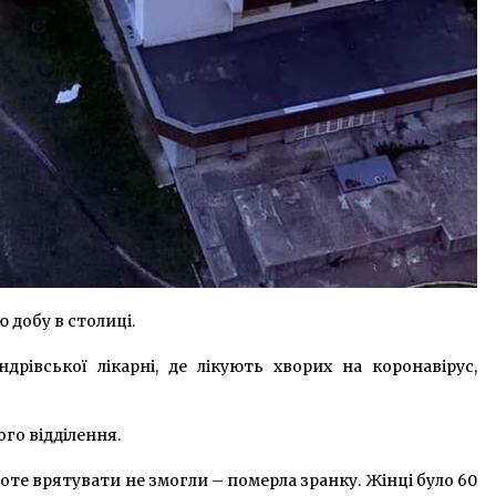
 добу в столиці.
дрівської лікарні, де лікують хворих на коронавірус,
ого відділення.
роте врятувати не змогли – померла зранку. Жінці було 60