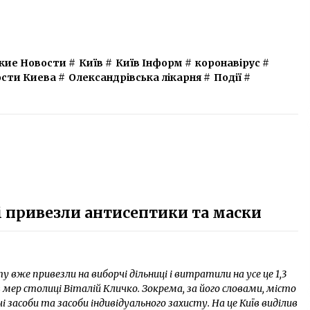
кие Новости
#
Київ
#
Київ Інформ
#
коронавірус
#
сти Киева
#
Олександрівська лікарня
#
Події
#
і привезли антисептики та маски
 вже привезли на виборчі дільниці і витратили на усе це 1,3
в мер столиці Віталій Кличко. Зокрема, за його словами, місто
і засоби та засоби індивідуального захисту. На це Київ виділив