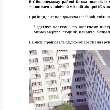
6 років ago
В Оболонському районі Києва чоловік із 
трапилася в клінічній міській лікарні №8 
Киянин інсценував власне
Про інцидент повідомляла Facebook-спільн
пограбування на 200 тисяч
гривень
“Одягнув костюм і по-ошатному вистр
10 років ago
знімок мертвої людини, накритої білим пр
Біля бізнес-центру в Києві
На місці працювала слідчо-оперативна груп
застрелили чоловіка
9 років ago