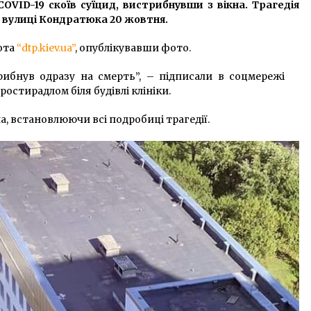
COVID-19 скоїв суїцид, вистрибнувши з вікна. Трагедія
6 років ago
по вулиці Кондратюка 20 жовтня.
Смартфон – это неотъемлемая
ота
“dtp.kiev.ua”
, опублікувавши фото.
часть общества
4 роки ago
ибнув одразу на смерть”, – підписали в соцмережі
остирадлом біля будівлі клініки.
Кличко розповів про свої
а, встановлюючи всі подробиці трагедії.
симптоми COVID-19
6 років ago