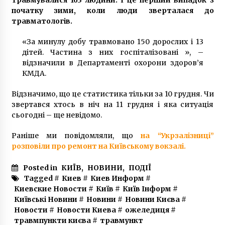
10 років ago
початку зими, коли люди зверталася до
травматологів.
«За минулу добу травмовано 150 дорослих і 13
дітей. Частина з них госпіталізовані », –
відзначили в Департаменті охорони здоров’я
КМДА.
Відзначимо, що це статистика тільки за 10 грудня. Чи
звертався хтось в ніч на 11 грудня і яка ситуація
сьогодні – ще невідомо.
Раніше ми повідомляли, що
на “Укрзалізниці”
розповіли про ремонт на Київському вокзалі.
Posted in
КИЇВ
,
НОВИНИ
,
ПОДІЇ
Tagged #
Киев
#
Киев Информ
#
Киевские Новости
#
Київ
#
Київ Інформ
#
Київські Новини
#
Новини
#
Новини Києва
#
Новости
#
Новости Киева
#
ожеледиця
#
травмпункти києва
#
травмункт