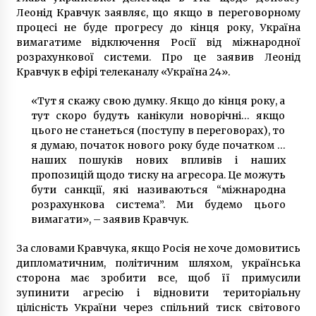
6 років ago
Леонід Кравчук заявляє, що якщо в переговорному
процесі не буде прогресу до кінця року, Україна
На київському заводі через падіння верстата
вимагатиме відключення Росії від міжнародної
загинули двоє працівників
розрахункової системи. Про це заявив Леонід
5 років ago
Кравчук в ефірі телеканалу «Україна 24».
«Тут я скажу свою думку. Якщо до кінця року, а
Деревянная мебель – это лучший выбор
тут скоро будуть канікули новорічні… якщо
7 років ago
цього не станеться (поступу в переговорах), то
я думаю, початок нового року буде початком …
наших пошуків нових впливів і наших
Пресконференція Зеленського: у центрі
пропозицій щодо тиску на агресора. Це можуть
Києва посилили заходи безпеки
бути санкції, які називаються “міжнародна
6 років ago
розрахункова система”. Ми будемо цього
вимагати», – заявив Кравчук.
Офіс президента виступив за відсторонення
голови Укрексімбанку Мецгера через напад
За словами Кравчука, якщо Росія не хоче домовитись
на журналістів Схем
дипломатичним, політичним шляхом, українська
5 років ago
сторона має зробити все, щоб її примусили
зупинити агресію і відновити територіальну
Поліція назвала можливу причину вбивства
цілісність України через спільний тиск світового
працівниці Верховної Ради