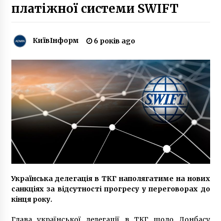
платіжної системи SWIFT
Зброя та безпека-2019: у Києві починає
роботу виставка озброєння
КиївІнформ
6 років ago
7 років ago
В Шевченковском районе столицы закидали
коктейлями молотова церковь УПЦ (МП)
10 років ago
Очередной масштабный прорыв трубы в
голосеевском районе Киева
10 років ago
Оксана Петрусенко – український соловейко
8 років ago
Українська делегація в ТКГ наполягатиме на нових
санкціях за відсутності прогресу у переговорах до
кінця року.
У Києві у платіжках за січень подешевшали
опалення та гаряча вода, – КМДА
Глава української делегації в ТКГ щодо Донбасу