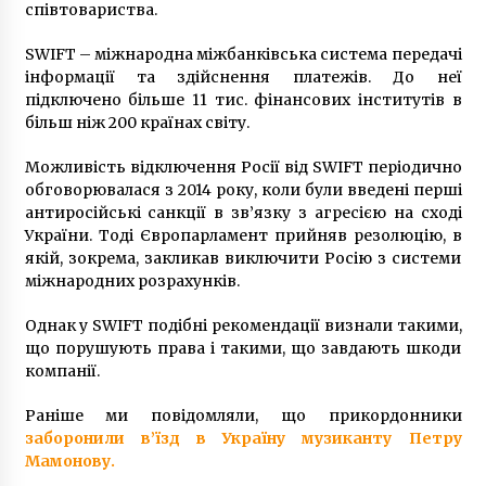
співтовариства.
7 років ago
SWIFT – міжнародна міжбанківська система передачі
інформації та здійснення платежів. До неї
підключено більше 11 тис. фінансових інститутів в
більш ніж 200 країнах світу.
Можливість відключення Росії від SWIFT періодично
обговорювалася з 2014 року, коли були введені перші
антиросійські санкції в зв’язку з агресією на сході
України. Тоді Європарламент прийняв резолюцію, в
якій, зокрема, закликав виключити Росію з системи
міжнародних розрахунків.
Однак у SWIFT подібні рекомендації визнали такими,
що порушують права і такими, що завдають шкоди
компанії.
Раніше ми повідомляли, що прикордонники
заборонили в’їзд в Україну музиканту Петру
Мамонову.