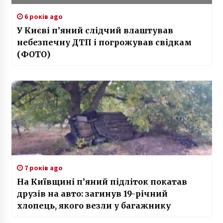
6 років ago
У Києві п’яний слідчий влаштував
небезпечну ДТП і погрожував свідкам
(ФОТО)
7 років ago
На Київщині п’яний підліток покатав
друзів на авто: загинув 19-річний
хлопець, якого везли у багажнику