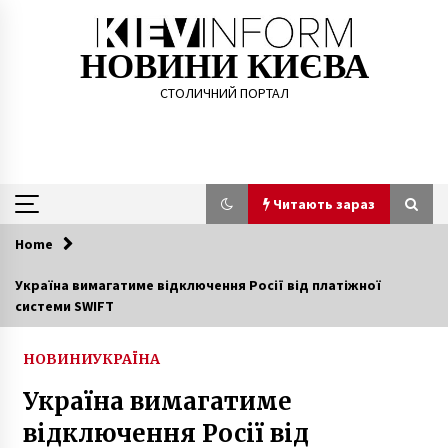
Skip
to
content
НОВИНИ КИЄВА
СТОЛИЧНИЙ ПОРТАЛ
Читають зараз
Home
Читають зараз
Україна вимагатиме відключення Росії від платіжної
системи SWIFT
Вертоліт МВС доставив донорське серце з
Києва до Вінниці
5 років ago
НОВИНИ
УКРАЇНА
Україна вимагатиме
Що робити зі своїм старим одягом
відключення Росії від
7 років ago