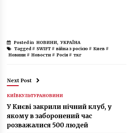
Posted in
НОВИНИ
,
УКРАЇНА
Tagged #
SWIFT
#
війна з росією
#
Киев
#
Новини
#
Новости
#
Росія
#
ткг
Next Post
КИЇВ
КУЛЬТУРА
НОВИНИ
У Києві закрили нічний клуб, у
якому в заборонений час
розважалися 500 людей