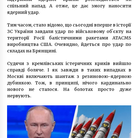
10 років ago
спільний напад. А отже, це дає змогу наносити
ядерний удар.
Кличко обіцяє почати навчальний рік у
звичному форматі
Тим часом, стало відомо, що сьогодні вперше в історії
6 років ago
ЗС України завдали удар по військовому обʼєкту на
території Росії балістичними ракетами ATACMS
виробництва США. Очевидно, йдеться про удар по
У зв’язку з пошкодженням мереж в будинках
складах на Брянщині.
на восьми вулицях немає води
7 років ago
Судячи з кремлівських істеричних криків вийшло
справді боляче. І як завжди в таких випадках в
Чоловікові, який намагався згвалтувати 19-
Москві включають шантаж з резиновою-ядерною
річну киянку, оголосили підозру
дубинкою. Тож, в принципі, нічого кардинально
7 років ago
нового не сталося. На болотах просто дуже
нервують.
Київська влада вирішила, як будуть ховати
померлих від Covid-19
6 років ago
В КГГА повідомили, скільки буде коштувати
ремонт мосту Патона