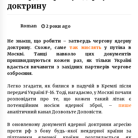
доктрину
На Хрещатику жінка отримала травму голови
через падіння будівельних лісів
Roman
2 роки ago
7 років ago
Не знаєш, що робити – затвердь чергову ядерну
Київрада не підтримала виділення УПЦ МП
доктрину. Схоже, саме
так мислять
у путіна в
землі на Дарниці для будівництва церкви
Москві. Танці навколо цих документів
6 років ago
пришвидшуються кожен раз, як тільки Україні
вдається вичавити з західних партнерів чергове
Роботи з облаштування з’їзду з мосту Метро
озброєння.
на завершальному етапі
6 років ago
Легко згадати, як билися в падучій в Кремлі після
передачі Україні F-16. Тоді, нагадаємо, у Москві почали
розповідати про те, що кожен такий літак є
Втрачений Київ: бруківка як пам`ятник
собору часів Київської Русі
потенційним носієм ядерної зброї, –
пише
8 років ago
аналітичний канал Дозвольте Доповісти.
В оновленому документі ядерної доктрини агресію
Под Киевом разгорается скандал с
проти рф з боку будь-якої неядерної країни за
львовским мусором (Фото)
підтримки ядерної країни розглядається як