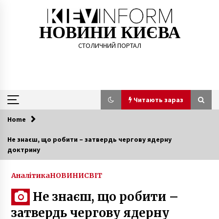
Skip
to
content
НОВИНИ КИЄВА
СТОЛИЧНИЙ ПОРТАЛ
Читають зараз
Home
Читають зараз
Не знаєш, що робити – затвердь чергову ядерну
доктрину
Як зорієнтуватись в такому різноманітті
труб?
4 роки ago
Аналітика
НОВИНИ
СВІТ
Не знаєш, що робити –
Процес монтажу балочних перекриттів —
крок за кроком
затвердь чергову ядерну
1 рік ago