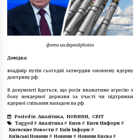
5 років ago
фото ua.depositphotos
Довідка:
владімір путін сьогодні затвердив оновлену ядерну
доктрину рф.
В документі йдеться, що росія вважатиме агресію з
боку неядерної держави за участі чи підтримки
ядерної спільним нападом на рф.
Posted in
Аналітика
,
НОВИНИ
,
СВІТ
Tagged #
Аналітика
#
Киев
#
Киев Информ
#
Киевские Новости
#
Київ Інформ
#
Київські Новини
#
Новини
#
Новини Києва
#