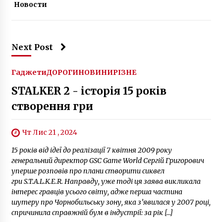
Новости
Next Post
Гаджети
ДОРОГИ
НОВИНИ
РІЗНЕ
STALKER 2 - історія 15 років
створення гри
Чт Лис 21 , 2024
15 років від ідеї до реалізації 7 квітня 2009 року
генеральний директор GSC Game World Сергій Григорович
уперше розповів про плани створити сиквел
гри S.T.A.L.K.E.R. Направду, уже тоді ця заява викликала
інтерес гравців усього світу, адже перша частина
шутеру про Чорнобильську зону, яка з’явилася у 2007 році,
спричинила справжній бум в індустрії: за рік […]