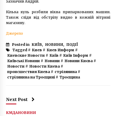
зазначив Андрій.
Кілька куль розбили вікна припаркованих машин.
Також сліди від обстрілу видно в кожній вітрині
магазину.
Джерело
Posted in
КИЇВ
,
НОВИНИ
,
ПОДІЇ
Tagged #
Киев
#
Киев Информ
#
Киевские Новости
#
Київ
#
Київ Інформ
#
Київські Новини
#
Новини
#
Новини Києва
#
Новости
#
Новости Киева
#
происшествия Киева
#
стрілянина
#
стрілянина на Троєщині
#
Троєщина
Next Post
КМДА
НОВИНИ