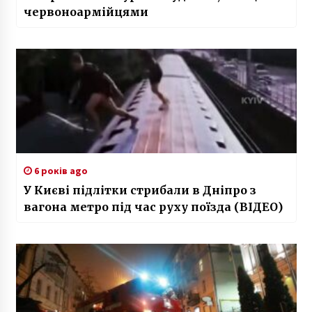
червоноармійцями
6 років ago
У Києві підлітки стрибали в Дніпро з
вагона метро під час руху поїзда (ВІДЕО)