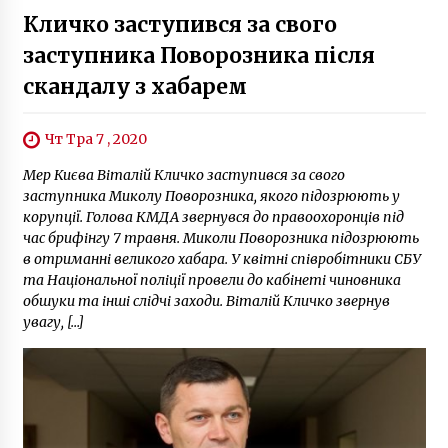
Кличко заступився за свого
заступника Поворозника після
скандалу з хабарем
Чт Тра 7 , 2020
Мер Києва Віталій Кличко заступився за свого
заступника Миколу Поворозника, якого підозрюють у
корупції. Голова КМДА звернувся до правоохоронців під
час брифінгу 7 травня. Миколи Поворозника підозрюють
в отриманні великого хабара. У квітні співробітники СБУ
та Національної поліції провели до кабінеті чиновника
обшуки та інші слідчі заходи. Віталій Кличко звернув
увагу, […]