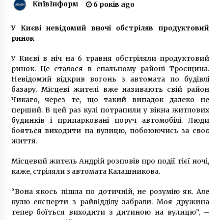
КиївІнформ
6 років ago
«Команда Зеленського» влаштує сьогодні
концерт на Банковій
У Києві невідомий вночі обстріляв продуктовий
7 років ago
ринок
У Києві в ніч на 6 травня обстріляли продуктовий
Київський залізничний вокзал “замінував”
росіянин
ринок. Це сталося в спальному районі Троєщина.
7 років ago
Невідомий відкрив вогонь з автомата по будівлі
базару. Місцеві жителі вже називають свій район
Чикаго, через те, що такий випадок далеко не
Як зробити антисептик для рук вдома:
перший. В цей раз кулі потрапили у вікна житлових
прості рецепти
будинків і припарковані поруч автомобілі. Люди
6 років ago
бояться виходити на вулицю, побоюючись за своє
життя.
Киевские власти приостановили планы по
строительству метро на Троещину
Місцевий житель Андрій розповів про події тієї ночі,
10 років ago
каже, стріляли з автомата Калашникова.
“Вона якось пішла по дотичній, не розумію як. Але
На месте демонтированных МАФов
кулю експерти з райвідділу забрали. Моя дружина
вырастают новые
тепер боїться виходити з дитиною на вулицю”, –
10 років ago