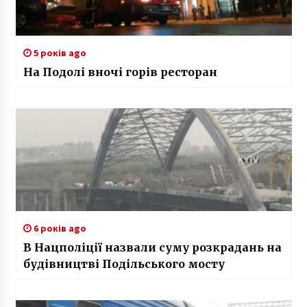
5 років ago
На Подолі вночі горів ресторан
6 років ago
В Нацполіції назвали суму розкрадань на
будівництві Подільського мосту